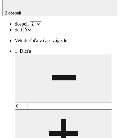
2 dospelí
dospelí
deti
Vek dieťaťa v čase zájazdu
1. Dieťa