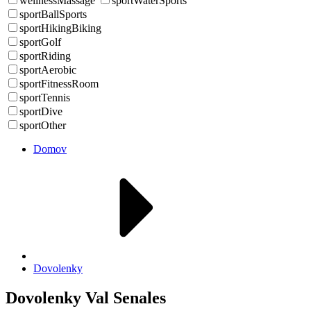
wellnessMassage
sportWaterSports
sportBallSports
sportHikingBiking
sportGolf
sportRiding
sportAerobic
sportFitnessRoom
sportTennis
sportDive
sportOther
Domov
Dovolenky
Dovolenky Val Senales