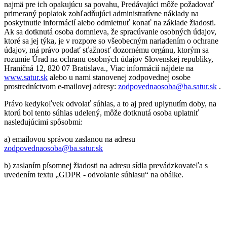
najmä pre ich opakujúcu sa povahu, Predávajúci môže požadovať
primeraný poplatok zohľadňujúci administratívne náklady na
poskytnutie informácií alebo odmietnuť konať na základe žiadosti.
Ak sa dotknutá osoba domnieva, že spracúvanie osobných údajov,
ktoré sa jej týka, je v rozpore so všeobecným nariadením o ochrane
údajov, má právo podať sťažnosť dozornému orgánu, ktorým sa
rozumie Úrad na ochranu osobných údajov Slovenskej republiky,
Hraničná 12, 820 07 Bratislava., Viac informácií nájdete na
www.satur.sk
alebo u nami stanovenej zodpovednej osobe
prostredníctvom e-mailovej adresy:
zodpovednaosoba@ba.satur.sk
.
Právo kedykoľvek odvolať súhlas, a to aj pred uplynutím doby, na
ktorú bol tento súhlas udelený, môže dotknutá osoba uplatniť
nasledujúcimi spôsobmi:
a) emailovou správou zaslanou na adresu
zodpovednaosoba@ba.satur.sk
b) zaslaním písomnej žiadosti na adresu sídla prevádzkovateľa s
uvedením textu „GDPR - odvolanie súhlasu“ na obálke.