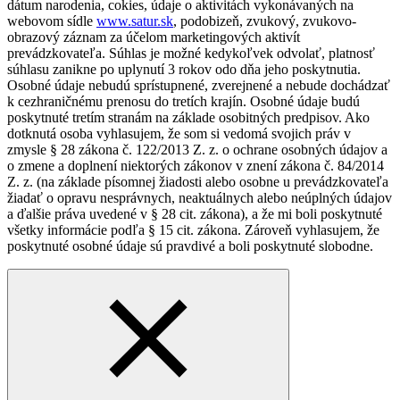
dátum narodenia, cokies, údaje o aktivitách vykonávaných na
webovom sídle
www.satur.sk
, podobizeň, zvukový, zvukovo-
obrazový záznam za účelom marketingových aktivít
prevádzkovateľa. Súhlas je možné kedykoľvek odvolať, platnosť
súhlasu zanikne po uplynutí 3 rokov odo dňa jeho poskytnutia.
Osobné údaje nebudú sprístupnené, zverejnené a nebude dochádzať
k cezhraničnému prenosu do tretích krajín. Osobné údaje budú
poskytnuté tretím stranám na základe osobitných predpisov. Ako
dotknutá osoba vyhlasujem, že som si vedomá svojich práv v
zmysle § 28 zákona č. 122/2013 Z. z. o ochrane osobných údajov a
o zmene a doplnení niektorých zákonov v znení zákona č. 84/2014
Z. z. (na základe písomnej žiadosti alebo osobne u prevádzkovateľa
žiadať o opravu nesprávnych, neaktuálnych alebo neúplných údajov
a ďalšie práva uvedené v § 28 cit. zákona), a že mi boli poskytnuté
všetky informácie podľa § 15 cit. zákona. Zároveň vyhlasujem, že
poskytnuté osobné údaje sú pravdivé a boli poskytnuté slobodne.