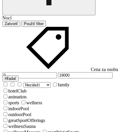
Nocí
Zatvoriť
Použiť filter
Cena za osobu
Hľadať
family
hotelClub
animation
sports
wellness
indoorPool
outdoorPool
greatSportOfferings
wellnessSauna