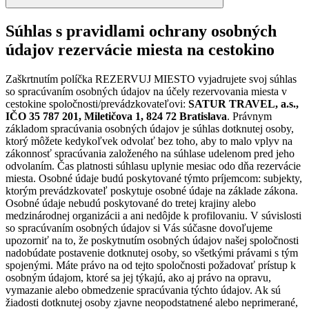
Súhlas s pravidlami ochrany osobných
údajov rezervácie miesta na cestokino
Zaškrtnutím políčka REZERVUJ MIESTO vyjadrujete svoj súhlas
so spracúvaním osobných údajov na účely rezervovania miesta v
cestokine spoločnosti/prevádzkovateľovi:
SATUR TRAVEL, a.s.,
IČO 35 787 201, Miletičova 1, 824 72 Bratislava
. Právnym
základom spracúvania osobných údajov je súhlas dotknutej osoby,
ktorý môžete kedykoľvek odvolať bez toho, aby to malo vplyv na
zákonnosť spracúvania založeného na súhlase udelenom pred jeho
odvolaním. Čas platnosti súhlasu uplynie mesiac odo dňa rezervácie
miesta. Osobné údaje budú poskytované týmto príjemcom: subjekty,
ktorým prevádzkovateľ poskytuje osobné údaje na základe zákona.
Osobné údaje nebudú poskytované do tretej krajiny alebo
medzinárodnej organizácii a ani nedôjde k profilovaniu. V súvislosti
so spracúvaním osobných údajov si Vás súčasne dovoľujeme
upozorniť na to, že poskytnutím osobných údajov našej spoločnosti
nadobúdate postavenie dotknutej osoby, so všetkými právami s tým
spojenými. Máte právo na od tejto spoločnosti požadovať prístup k
osobným údajom, ktoré sa jej týkajú, ako aj právo na opravu,
vymazanie alebo obmedzenie spracúvania týchto údajov. Ak sú
žiadosti dotknutej osoby zjavne neopodstatnené alebo neprimerané,