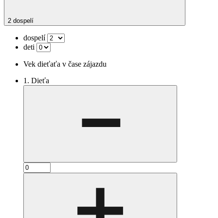
2 dospelí
dospelí
deti
Vek dieťaťa v čase zájazdu
1. Dieťa