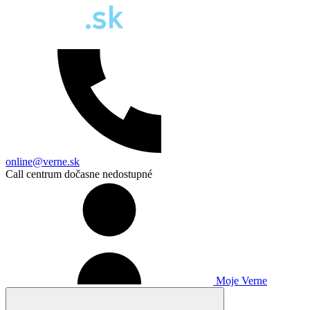
online@verne.sk
Call centrum dočasne nedostupné
Moje Verne