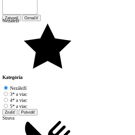
Zatvoriť
Označiť
Nezáleží
Kategória
Nezáleží
3* a viac
4* a viac
5* a viac
Zrušiť
Potvrdiť
Strava