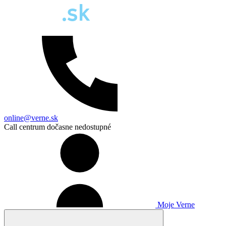
online@verne.sk
Call centrum dočasne nedostupné
Moje Verne