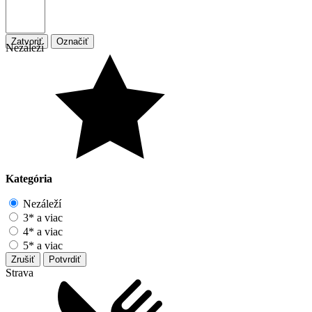
Zatvoriť
Označiť
Nezáleží
Kategória
Nezáleží
3* a viac
4* a viac
5* a viac
Zrušiť
Potvrdiť
Strava