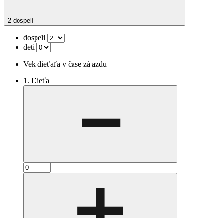
2 dospelí
dospelí
deti
Vek dieťaťa v čase zájazdu
1. Dieťa