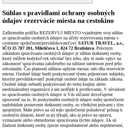
Súhlas s pravidlami ochrany osobných
údajov rezervácie miesta na cestokino
Zaškrtnutím políčka REZERVUJ MIESTO vyjadrujete svoj súhlas
so spracúvaním osobných údajov na účely rezervovania miesta v
cestokine spoločnosti/prevádzkovateľovi:
SATUR TRAVEL, a.s.,
IČO 35 787 201, Miletičova 1, 824 72 Bratislava
. Právnym
základom spracúvania osobných údajov je súhlas dotknutej osoby,
ktorý môžete kedykoľvek odvolať bez toho, aby to malo vplyv na
zákonnosť spracúvania založeného na súhlase udelenom pred jeho
odvolaním. Čas platnosti súhlasu uplynie mesiac odo dňa rezervácie
miesta. Osobné údaje budú poskytované týmto príjemcom: subjekty,
ktorým prevádzkovateľ poskytuje osobné údaje na základe zákona.
Osobné údaje nebudú poskytované do tretej krajiny alebo
medzinárodnej organizácii a ani nedôjde k profilovaniu. V súvislosti
so spracúvaním osobných údajov si Vás súčasne dovoľujeme
upozorniť na to, že poskytnutím osobných údajov našej spoločnosti
nadobúdate postavenie dotknutej osoby, so všetkými právami s tým
spojenými. Máte právo na od tejto spoločnosti požadovať prístup k
osobným údajom, ktoré sa jej týkajú, ako aj právo na opravu,
vymazanie alebo obmedzenie spracúvania týchto údajov. Ak sú
žiadosti dotknutej osoby zjavne neopodstatnené alebo neprimerané,