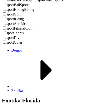
wellnessMassage
sportWaterSports
sportBallSports
sportHikingBiking
sportGolf
sportRiding
sportAerobic
sportFitnessRoom
sportTennis
sportDive
sportOther
Domov
Exotika
Exotika Florida