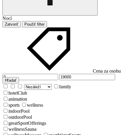
Nocí
Zatvoriť
Použiť filter
Cena za osobu
Hľadať
family
hotelClub
animation
sports
wellness
indoorPool
outdoorPool
greatSportOfferings
wellnessSauna