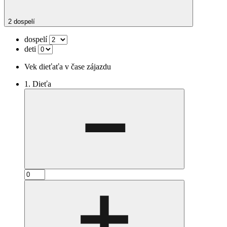
2 dospelí
dospelí
deti
Vek dieťaťa v čase zájazdu
1. Dieťa