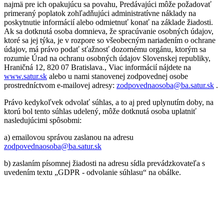
najmä pre ich opakujúcu sa povahu, Predávajúci môže požadovať
primeraný poplatok zohľadňujúci administratívne náklady na
poskytnutie informácií alebo odmietnuť konať na základe žiadosti.
Ak sa dotknutá osoba domnieva, že spracúvanie osobných údajov,
ktoré sa jej týka, je v rozpore so všeobecným nariadením o ochrane
údajov, má právo podať sťažnosť dozornému orgánu, ktorým sa
rozumie Úrad na ochranu osobných údajov Slovenskej republiky,
Hraničná 12, 820 07 Bratislava., Viac informácií nájdete na
www.satur.sk
alebo u nami stanovenej zodpovednej osobe
prostredníctvom e-mailovej adresy:
zodpovednaosoba@ba.satur.sk
.
Právo kedykoľvek odvolať súhlas, a to aj pred uplynutím doby, na
ktorú bol tento súhlas udelený, môže dotknutá osoba uplatniť
nasledujúcimi spôsobmi:
a) emailovou správou zaslanou na adresu
zodpovednaosoba@ba.satur.sk
b) zaslaním písomnej žiadosti na adresu sídla prevádzkovateľa s
uvedením textu „GDPR - odvolanie súhlasu“ na obálke.