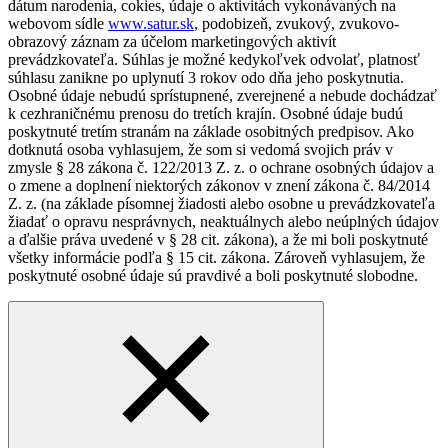
dátum narodenia, cokies, údaje o aktivitách vykonávaných na
webovom sídle
www.satur.sk
, podobizeň, zvukový, zvukovo-
obrazový záznam za účelom marketingových aktivít
prevádzkovateľa. Súhlas je možné kedykoľvek odvolať, platnosť
súhlasu zanikne po uplynutí 3 rokov odo dňa jeho poskytnutia.
Osobné údaje nebudú sprístupnené, zverejnené a nebude dochádzať
k cezhraničnému prenosu do tretích krajín. Osobné údaje budú
poskytnuté tretím stranám na základe osobitných predpisov. Ako
dotknutá osoba vyhlasujem, že som si vedomá svojich práv v
zmysle § 28 zákona č. 122/2013 Z. z. o ochrane osobných údajov a
o zmene a doplnení niektorých zákonov v znení zákona č. 84/2014
Z. z. (na základe písomnej žiadosti alebo osobne u prevádzkovateľa
žiadať o opravu nesprávnych, neaktuálnych alebo neúplných údajov
a ďalšie práva uvedené v § 28 cit. zákona), a že mi boli poskytnuté
všetky informácie podľa § 15 cit. zákona. Zároveň vyhlasujem, že
poskytnuté osobné údaje sú pravdivé a boli poskytnuté slobodne.