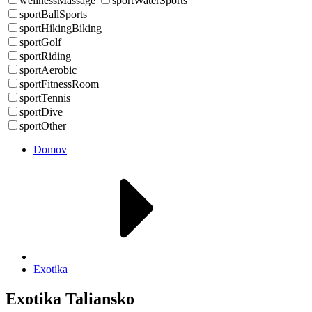
wellnessMassage
sportWaterSports
sportBallSports
sportHikingBiking
sportGolf
sportRiding
sportAerobic
sportFitnessRoom
sportTennis
sportDive
sportOther
Domov
Exotika
Exotika Taliansko