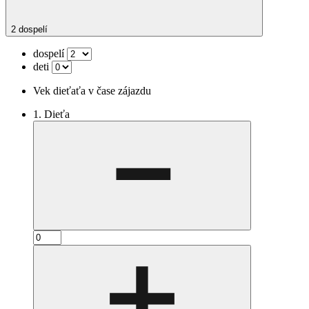
2 dospelí
dospelí
deti
Vek dieťaťa v čase zájazdu
1. Dieťa