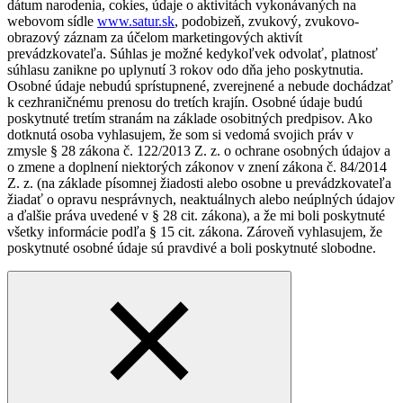
dátum narodenia, cokies, údaje o aktivitách vykonávaných na
webovom sídle
www.satur.sk
, podobizeň, zvukový, zvukovo-
obrazový záznam za účelom marketingových aktivít
prevádzkovateľa. Súhlas je možné kedykoľvek odvolať, platnosť
súhlasu zanikne po uplynutí 3 rokov odo dňa jeho poskytnutia.
Osobné údaje nebudú sprístupnené, zverejnené a nebude dochádzať
k cezhraničnému prenosu do tretích krajín. Osobné údaje budú
poskytnuté tretím stranám na základe osobitných predpisov. Ako
dotknutá osoba vyhlasujem, že som si vedomá svojich práv v
zmysle § 28 zákona č. 122/2013 Z. z. o ochrane osobných údajov a
o zmene a doplnení niektorých zákonov v znení zákona č. 84/2014
Z. z. (na základe písomnej žiadosti alebo osobne u prevádzkovateľa
žiadať o opravu nesprávnych, neaktuálnych alebo neúplných údajov
a ďalšie práva uvedené v § 28 cit. zákona), a že mi boli poskytnuté
všetky informácie podľa § 15 cit. zákona. Zároveň vyhlasujem, že
poskytnuté osobné údaje sú pravdivé a boli poskytnuté slobodne.