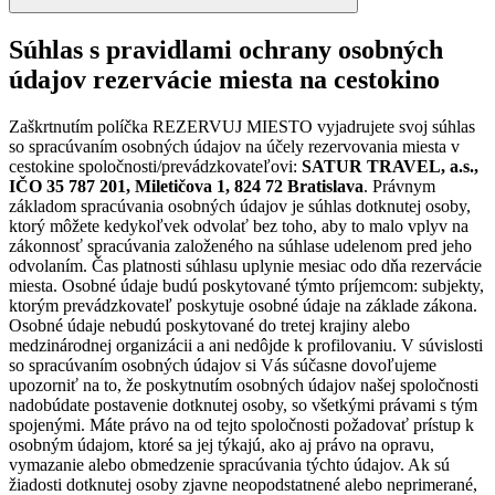
Súhlas s pravidlami ochrany osobných
údajov rezervácie miesta na cestokino
Zaškrtnutím políčka REZERVUJ MIESTO vyjadrujete svoj súhlas
so spracúvaním osobných údajov na účely rezervovania miesta v
cestokine spoločnosti/prevádzkovateľovi:
SATUR TRAVEL, a.s.,
IČO 35 787 201, Miletičova 1, 824 72 Bratislava
. Právnym
základom spracúvania osobných údajov je súhlas dotknutej osoby,
ktorý môžete kedykoľvek odvolať bez toho, aby to malo vplyv na
zákonnosť spracúvania založeného na súhlase udelenom pred jeho
odvolaním. Čas platnosti súhlasu uplynie mesiac odo dňa rezervácie
miesta. Osobné údaje budú poskytované týmto príjemcom: subjekty,
ktorým prevádzkovateľ poskytuje osobné údaje na základe zákona.
Osobné údaje nebudú poskytované do tretej krajiny alebo
medzinárodnej organizácii a ani nedôjde k profilovaniu. V súvislosti
so spracúvaním osobných údajov si Vás súčasne dovoľujeme
upozorniť na to, že poskytnutím osobných údajov našej spoločnosti
nadobúdate postavenie dotknutej osoby, so všetkými právami s tým
spojenými. Máte právo na od tejto spoločnosti požadovať prístup k
osobným údajom, ktoré sa jej týkajú, ako aj právo na opravu,
vymazanie alebo obmedzenie spracúvania týchto údajov. Ak sú
žiadosti dotknutej osoby zjavne neopodstatnené alebo neprimerané,