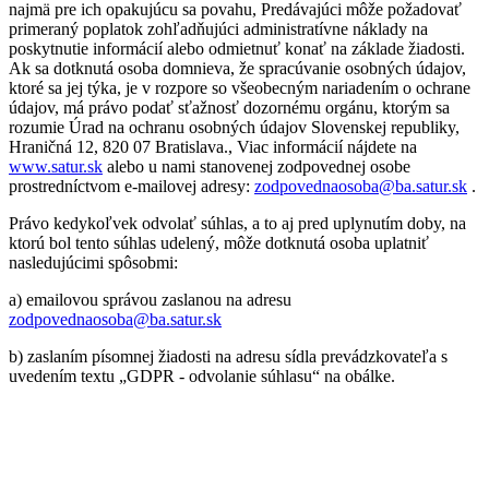
najmä pre ich opakujúcu sa povahu, Predávajúci môže požadovať
primeraný poplatok zohľadňujúci administratívne náklady na
poskytnutie informácií alebo odmietnuť konať na základe žiadosti.
Ak sa dotknutá osoba domnieva, že spracúvanie osobných údajov,
ktoré sa jej týka, je v rozpore so všeobecným nariadením o ochrane
údajov, má právo podať sťažnosť dozornému orgánu, ktorým sa
rozumie Úrad na ochranu osobných údajov Slovenskej republiky,
Hraničná 12, 820 07 Bratislava., Viac informácií nájdete na
www.satur.sk
alebo u nami stanovenej zodpovednej osobe
prostredníctvom e-mailovej adresy:
zodpovednaosoba@ba.satur.sk
.
Právo kedykoľvek odvolať súhlas, a to aj pred uplynutím doby, na
ktorú bol tento súhlas udelený, môže dotknutá osoba uplatniť
nasledujúcimi spôsobmi:
a) emailovou správou zaslanou na adresu
zodpovednaosoba@ba.satur.sk
b) zaslaním písomnej žiadosti na adresu sídla prevádzkovateľa s
uvedením textu „GDPR - odvolanie súhlasu“ na obálke.