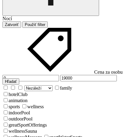
Nocí
Zatvoriť
Použiť filter
Cena za osobu
Hľadať
family
hotelClub
animation
sports
wellness
indoorPool
outdoorPool
greatSportOfferings
wellnessSauna