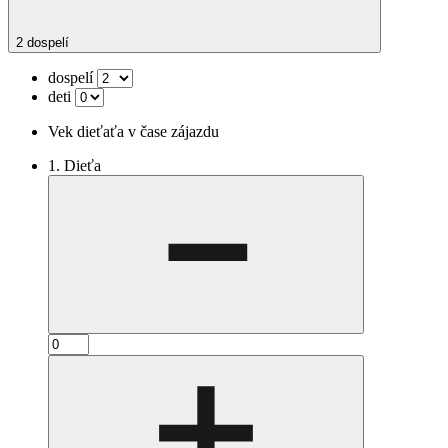
2 dospelí
dospelí
deti
Vek dieťaťa v čase zájazdu
1. Dieťa