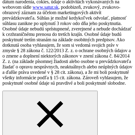
dátum narodenia, cokies, údaje o aktivitách vykonávaných na
webovom sídle
www.satur.sk
, podobizeň, zvukový, zvukovo-
obrazový záznam za účelom marketingových aktivít
prevádzkovateľa. Súhlas je možné kedykoľvek odvolať, platnosť
súhlasu zanikne po uplynutí 3 rokov odo dňa jeho poskytnutia.
Osobné údaje nebudú sprístupnené, zverejnené a nebude dochádzať
k cezhraničnému prenosu do tretích krajín. Osobné údaje budú
poskytnuté tretím stranám na základe osobitných predpisov. Ako
dotknutá osoba vyhlasujem, že som si vedomá svojich práv v
zmysle § 28 zákona č. 122/2013 Z. z. o ochrane osobných údajov a
o zmene a doplnení niektorých zákonov v znení zákona č. 84/2014
Z. z. (na základe písomnej žiadosti alebo osobne u prevádzkovateľa
žiadať o opravu nesprávnych, neaktuálnych alebo neúplných údajov
a ďalšie práva uvedené v § 28 cit. zákona), a že mi boli poskytnuté
všetky informácie podľa § 15 cit. zákona. Zároveň vyhlasujem, že
poskytnuté osobné údaje sú pravdivé a boli poskytnuté slobodne.