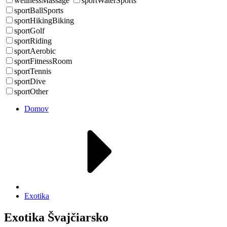
wellnessMassage
sportWaterSports
sportBallSports
sportHikingBiking
sportGolf
sportRiding
sportAerobic
sportFitnessRoom
sportTennis
sportDive
sportOther
Domov
Exotika
Exotika Švajčiarsko