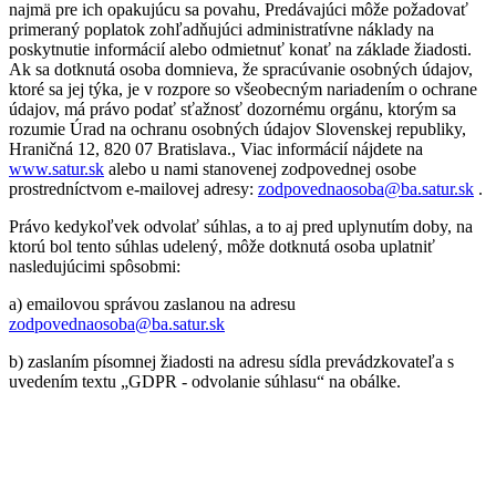
najmä pre ich opakujúcu sa povahu, Predávajúci môže požadovať
primeraný poplatok zohľadňujúci administratívne náklady na
poskytnutie informácií alebo odmietnuť konať na základe žiadosti.
Ak sa dotknutá osoba domnieva, že spracúvanie osobných údajov,
ktoré sa jej týka, je v rozpore so všeobecným nariadením o ochrane
údajov, má právo podať sťažnosť dozornému orgánu, ktorým sa
rozumie Úrad na ochranu osobných údajov Slovenskej republiky,
Hraničná 12, 820 07 Bratislava., Viac informácií nájdete na
www.satur.sk
alebo u nami stanovenej zodpovednej osobe
prostredníctvom e-mailovej adresy:
zodpovednaosoba@ba.satur.sk
.
Právo kedykoľvek odvolať súhlas, a to aj pred uplynutím doby, na
ktorú bol tento súhlas udelený, môže dotknutá osoba uplatniť
nasledujúcimi spôsobmi:
a) emailovou správou zaslanou na adresu
zodpovednaosoba@ba.satur.sk
b) zaslaním písomnej žiadosti na adresu sídla prevádzkovateľa s
uvedením textu „GDPR - odvolanie súhlasu“ na obálke.