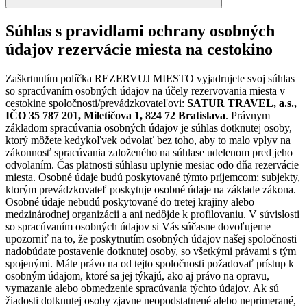
Súhlas s pravidlami ochrany osobných
údajov rezervácie miesta na cestokino
Zaškrtnutím políčka REZERVUJ MIESTO vyjadrujete svoj súhlas
so spracúvaním osobných údajov na účely rezervovania miesta v
cestokine spoločnosti/prevádzkovateľovi:
SATUR TRAVEL, a.s.,
IČO 35 787 201, Miletičova 1, 824 72 Bratislava
. Právnym
základom spracúvania osobných údajov je súhlas dotknutej osoby,
ktorý môžete kedykoľvek odvolať bez toho, aby to malo vplyv na
zákonnosť spracúvania založeného na súhlase udelenom pred jeho
odvolaním. Čas platnosti súhlasu uplynie mesiac odo dňa rezervácie
miesta. Osobné údaje budú poskytované týmto príjemcom: subjekty,
ktorým prevádzkovateľ poskytuje osobné údaje na základe zákona.
Osobné údaje nebudú poskytované do tretej krajiny alebo
medzinárodnej organizácii a ani nedôjde k profilovaniu. V súvislosti
so spracúvaním osobných údajov si Vás súčasne dovoľujeme
upozorniť na to, že poskytnutím osobných údajov našej spoločnosti
nadobúdate postavenie dotknutej osoby, so všetkými právami s tým
spojenými. Máte právo na od tejto spoločnosti požadovať prístup k
osobným údajom, ktoré sa jej týkajú, ako aj právo na opravu,
vymazanie alebo obmedzenie spracúvania týchto údajov. Ak sú
žiadosti dotknutej osoby zjavne neopodstatnené alebo neprimerané,