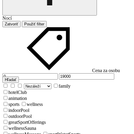
Nocí
Zatvoriť
Použiť filter
Cena za osobu
Hľadať
family
hotelClub
animation
sports
wellness
indoorPool
outdoorPool
greatSportOfferings
wellnessSauna