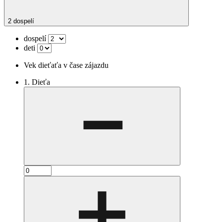
2 dospelí
dospelí
deti
Vek dieťaťa v čase zájazdu
1. Dieťa