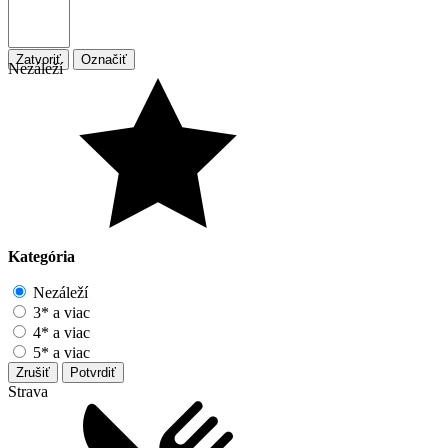
Zatvoriť
Označiť
Nezáleží
Kategória
Nezáleží
3* a viac
4* a viac
5* a viac
Zrušiť
Potvrdiť
Strava