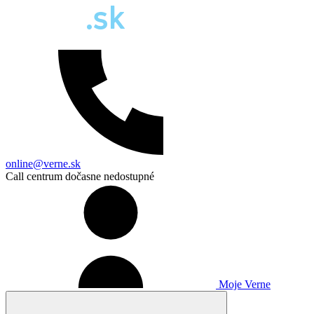
online@verne.sk
Call centrum dočasne nedostupné
Moje Verne