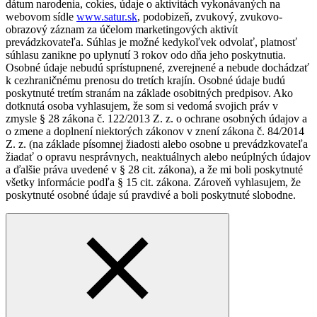
dátum narodenia, cokies, údaje o aktivitách vykonávaných na
webovom sídle
www.satur.sk
, podobizeň, zvukový, zvukovo-
obrazový záznam za účelom marketingových aktivít
prevádzkovateľa. Súhlas je možné kedykoľvek odvolať, platnosť
súhlasu zanikne po uplynutí 3 rokov odo dňa jeho poskytnutia.
Osobné údaje nebudú sprístupnené, zverejnené a nebude dochádzať
k cezhraničnému prenosu do tretích krajín. Osobné údaje budú
poskytnuté tretím stranám na základe osobitných predpisov. Ako
dotknutá osoba vyhlasujem, že som si vedomá svojich práv v
zmysle § 28 zákona č. 122/2013 Z. z. o ochrane osobných údajov a
o zmene a doplnení niektorých zákonov v znení zákona č. 84/2014
Z. z. (na základe písomnej žiadosti alebo osobne u prevádzkovateľa
žiadať o opravu nesprávnych, neaktuálnych alebo neúplných údajov
a ďalšie práva uvedené v § 28 cit. zákona), a že mi boli poskytnuté
všetky informácie podľa § 15 cit. zákona. Zároveň vyhlasujem, že
poskytnuté osobné údaje sú pravdivé a boli poskytnuté slobodne.