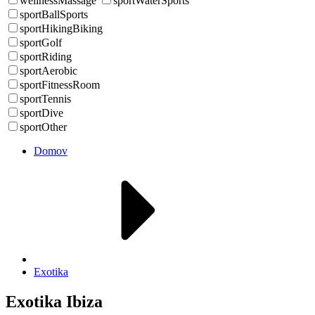
wellnessMassage
sportWaterSports
sportBallSports
sportHikingBiking
sportGolf
sportRiding
sportAerobic
sportFitnessRoom
sportTennis
sportDive
sportOther
Domov
Exotika
Exotika Ibiza