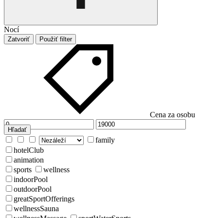
Nocí
Zatvoriť
Použiť filter
Cena za osobu
Hľadať
family
hotelClub
animation
sports
wellness
indoorPool
outdoorPool
greatSportOfferings
wellnessSauna