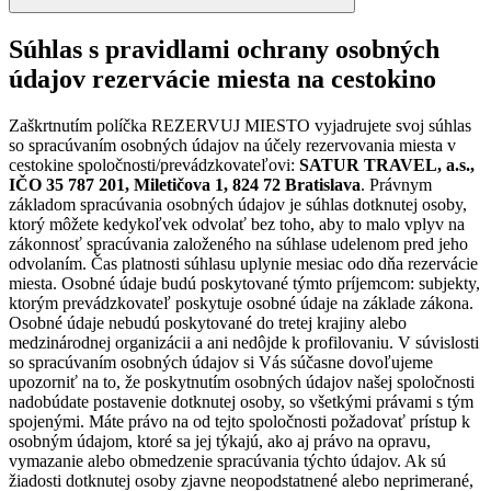
Súhlas s pravidlami ochrany osobných
údajov rezervácie miesta na cestokino
Zaškrtnutím políčka REZERVUJ MIESTO vyjadrujete svoj súhlas
so spracúvaním osobných údajov na účely rezervovania miesta v
cestokine spoločnosti/prevádzkovateľovi:
SATUR TRAVEL, a.s.,
IČO 35 787 201, Miletičova 1, 824 72 Bratislava
. Právnym
základom spracúvania osobných údajov je súhlas dotknutej osoby,
ktorý môžete kedykoľvek odvolať bez toho, aby to malo vplyv na
zákonnosť spracúvania založeného na súhlase udelenom pred jeho
odvolaním. Čas platnosti súhlasu uplynie mesiac odo dňa rezervácie
miesta. Osobné údaje budú poskytované týmto príjemcom: subjekty,
ktorým prevádzkovateľ poskytuje osobné údaje na základe zákona.
Osobné údaje nebudú poskytované do tretej krajiny alebo
medzinárodnej organizácii a ani nedôjde k profilovaniu. V súvislosti
so spracúvaním osobných údajov si Vás súčasne dovoľujeme
upozorniť na to, že poskytnutím osobných údajov našej spoločnosti
nadobúdate postavenie dotknutej osoby, so všetkými právami s tým
spojenými. Máte právo na od tejto spoločnosti požadovať prístup k
osobným údajom, ktoré sa jej týkajú, ako aj právo na opravu,
vymazanie alebo obmedzenie spracúvania týchto údajov. Ak sú
žiadosti dotknutej osoby zjavne neopodstatnené alebo neprimerané,