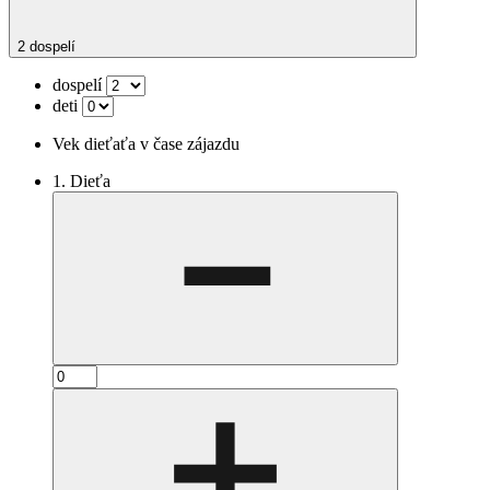
2 dospelí
dospelí
deti
Vek dieťaťa v čase zájazdu
1. Dieťa