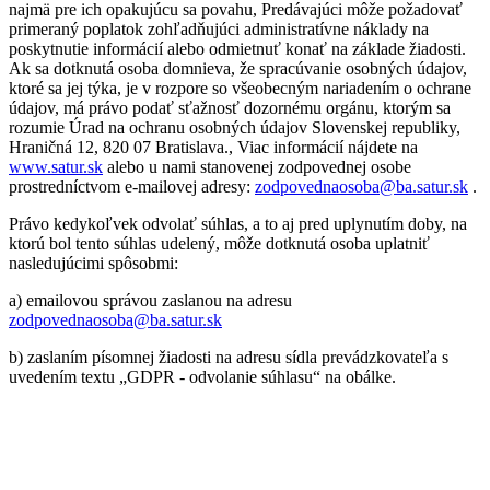
najmä pre ich opakujúcu sa povahu, Predávajúci môže požadovať
primeraný poplatok zohľadňujúci administratívne náklady na
poskytnutie informácií alebo odmietnuť konať na základe žiadosti.
Ak sa dotknutá osoba domnieva, že spracúvanie osobných údajov,
ktoré sa jej týka, je v rozpore so všeobecným nariadením o ochrane
údajov, má právo podať sťažnosť dozornému orgánu, ktorým sa
rozumie Úrad na ochranu osobných údajov Slovenskej republiky,
Hraničná 12, 820 07 Bratislava., Viac informácií nájdete na
www.satur.sk
alebo u nami stanovenej zodpovednej osobe
prostredníctvom e-mailovej adresy:
zodpovednaosoba@ba.satur.sk
.
Právo kedykoľvek odvolať súhlas, a to aj pred uplynutím doby, na
ktorú bol tento súhlas udelený, môže dotknutá osoba uplatniť
nasledujúcimi spôsobmi:
a) emailovou správou zaslanou na adresu
zodpovednaosoba@ba.satur.sk
b) zaslaním písomnej žiadosti na adresu sídla prevádzkovateľa s
uvedením textu „GDPR - odvolanie súhlasu“ na obálke.