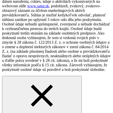
dátum narodenia, cokies, údaje o aktivitách vykonávaných na
webovom sídle
www.satur.sk
, podobizeň, zvukový, zvukovo-
obrazový záznam za účelom marketingových aktivít
prevádzkovateľa. Súhlas je možné kedykoľvek odvolať, platnosť
súhlasu zanikne po uplynutí 3 rokov odo dňa jeho poskytnutia.
Osobné údaje nebudú sprístupnené, zverejnené a nebude dochádzať
k cezhraničnému prenosu do tretích krajín. Osobné údaje budú
poskytnuté tretím stranám na základe osobitných predpisov. Ako
dotknutá osoba vyhlasujem, že som si vedomá svojich práv v
zmysle § 28 zákona č. 122/2013 Z. z. o ochrane osobných údajov a
o zmene a doplnení niektorých zákonov v znení zákona č. 84/2014
Z. z. (na základe písomnej žiadosti alebo osobne u prevádzkovateľa
žiadať o opravu nesprávnych, neaktuálnych alebo neúplných údajov
a ďalšie práva uvedené v § 28 cit. zákona), a že mi boli poskytnuté
všetky informácie podľa § 15 cit. zákona. Zároveň vyhlasujem, že
poskytnuté osobné údaje sú pravdivé a boli poskytnuté slobodne.