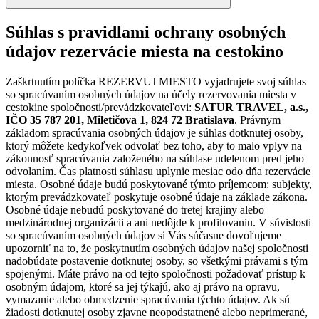
Súhlas s pravidlami ochrany osobných
údajov rezervácie miesta na cestokino
Zaškrtnutím políčka REZERVUJ MIESTO vyjadrujete svoj súhlas
so spracúvaním osobných údajov na účely rezervovania miesta v
cestokine spoločnosti/prevádzkovateľovi:
SATUR TRAVEL, a.s.,
IČO 35 787 201, Miletičova 1, 824 72 Bratislava
. Právnym
základom spracúvania osobných údajov je súhlas dotknutej osoby,
ktorý môžete kedykoľvek odvolať bez toho, aby to malo vplyv na
zákonnosť spracúvania založeného na súhlase udelenom pred jeho
odvolaním. Čas platnosti súhlasu uplynie mesiac odo dňa rezervácie
miesta. Osobné údaje budú poskytované týmto príjemcom: subjekty,
ktorým prevádzkovateľ poskytuje osobné údaje na základe zákona.
Osobné údaje nebudú poskytované do tretej krajiny alebo
medzinárodnej organizácii a ani nedôjde k profilovaniu. V súvislosti
so spracúvaním osobných údajov si Vás súčasne dovoľujeme
upozorniť na to, že poskytnutím osobných údajov našej spoločnosti
nadobúdate postavenie dotknutej osoby, so všetkými právami s tým
spojenými. Máte právo na od tejto spoločnosti požadovať prístup k
osobným údajom, ktoré sa jej týkajú, ako aj právo na opravu,
vymazanie alebo obmedzenie spracúvania týchto údajov. Ak sú
žiadosti dotknutej osoby zjavne neopodstatnené alebo neprimerané,