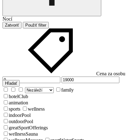
Nocí
Zatvoriť
Použiť filter
Cena za osobu
Hľadať
family
hotelClub
animation
sports
wellness
indoorPool
outdoorPool
greatSportOfferings
wellnessSauna