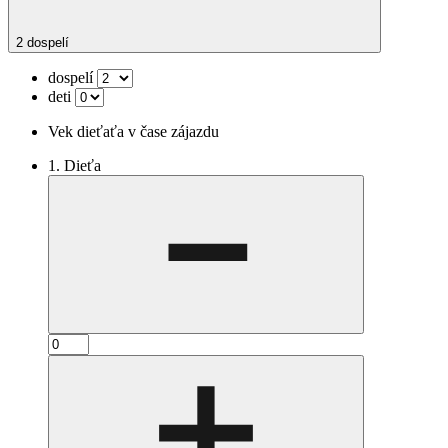
2 dospelí
dospelí
deti
Vek dieťaťa v čase zájazdu
1. Dieťa