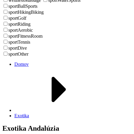
wellnessMassage
sportWaterSports
sportBallSports
sportHikingBiking
sportGolf
sportRiding
sportAerobic
sportFitnessRoom
sportTennis
sportDive
sportOther
Domov
Exotika
Exotika Andalúzia