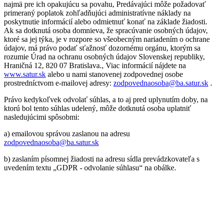
najmä pre ich opakujúcu sa povahu, Predávajúci môže požadovať
primeraný poplatok zohľadňujúci administratívne náklady na
poskytnutie informácií alebo odmietnuť konať na základe žiadosti.
Ak sa dotknutá osoba domnieva, že spracúvanie osobných údajov,
ktoré sa jej týka, je v rozpore so všeobecným nariadením o ochrane
údajov, má právo podať sťažnosť dozornému orgánu, ktorým sa
rozumie Úrad na ochranu osobných údajov Slovenskej republiky,
Hraničná 12, 820 07 Bratislava., Viac informácií nájdete na
www.satur.sk
alebo u nami stanovenej zodpovednej osobe
prostredníctvom e-mailovej adresy:
zodpovednaosoba@ba.satur.sk
.
Právo kedykoľvek odvolať súhlas, a to aj pred uplynutím doby, na
ktorú bol tento súhlas udelený, môže dotknutá osoba uplatniť
nasledujúcimi spôsobmi:
a) emailovou správou zaslanou na adresu
zodpovednaosoba@ba.satur.sk
b) zaslaním písomnej žiadosti na adresu sídla prevádzkovateľa s
uvedením textu „GDPR - odvolanie súhlasu“ na obálke.