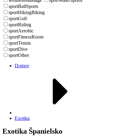
wellnessMassage
sportWaterSports
sportBallSports
sportHikingBiking
sportGolf
sportRiding
sportAerobic
sportFitnessRoom
sportTennis
sportDive
sportOther
Domov
Exotika
Exotika Španielsko