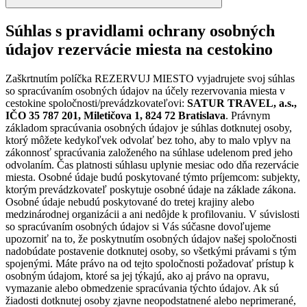
Súhlas s pravidlami ochrany osobných
údajov rezervácie miesta na cestokino
Zaškrtnutím políčka REZERVUJ MIESTO vyjadrujete svoj súhlas
so spracúvaním osobných údajov na účely rezervovania miesta v
cestokine spoločnosti/prevádzkovateľovi:
SATUR TRAVEL, a.s.,
IČO 35 787 201, Miletičova 1, 824 72 Bratislava
. Právnym
základom spracúvania osobných údajov je súhlas dotknutej osoby,
ktorý môžete kedykoľvek odvolať bez toho, aby to malo vplyv na
zákonnosť spracúvania založeného na súhlase udelenom pred jeho
odvolaním. Čas platnosti súhlasu uplynie mesiac odo dňa rezervácie
miesta. Osobné údaje budú poskytované týmto príjemcom: subjekty,
ktorým prevádzkovateľ poskytuje osobné údaje na základe zákona.
Osobné údaje nebudú poskytované do tretej krajiny alebo
medzinárodnej organizácii a ani nedôjde k profilovaniu. V súvislosti
so spracúvaním osobných údajov si Vás súčasne dovoľujeme
upozorniť na to, že poskytnutím osobných údajov našej spoločnosti
nadobúdate postavenie dotknutej osoby, so všetkými právami s tým
spojenými. Máte právo na od tejto spoločnosti požadovať prístup k
osobným údajom, ktoré sa jej týkajú, ako aj právo na opravu,
vymazanie alebo obmedzenie spracúvania týchto údajov. Ak sú
žiadosti dotknutej osoby zjavne neopodstatnené alebo neprimerané,