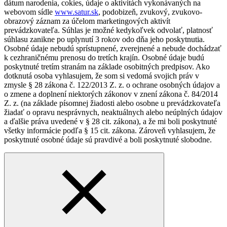
dátum narodenia, cokies, údaje o aktivitách vykonávaných na
webovom sídle
www.satur.sk
, podobizeň, zvukový, zvukovo-
obrazový záznam za účelom marketingových aktivít
prevádzkovateľa. Súhlas je možné kedykoľvek odvolať, platnosť
súhlasu zanikne po uplynutí 3 rokov odo dňa jeho poskytnutia.
Osobné údaje nebudú sprístupnené, zverejnené a nebude dochádzať
k cezhraničnému prenosu do tretích krajín. Osobné údaje budú
poskytnuté tretím stranám na základe osobitných predpisov. Ako
dotknutá osoba vyhlasujem, že som si vedomá svojich práv v
zmysle § 28 zákona č. 122/2013 Z. z. o ochrane osobných údajov a
o zmene a doplnení niektorých zákonov v znení zákona č. 84/2014
Z. z. (na základe písomnej žiadosti alebo osobne u prevádzkovateľa
žiadať o opravu nesprávnych, neaktuálnych alebo neúplných údajov
a ďalšie práva uvedené v § 28 cit. zákona), a že mi boli poskytnuté
všetky informácie podľa § 15 cit. zákona. Zároveň vyhlasujem, že
poskytnuté osobné údaje sú pravdivé a boli poskytnuté slobodne.