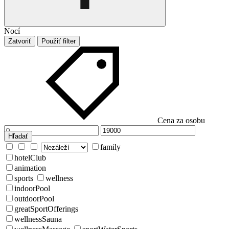
Nocí
Zatvoriť
Použiť filter
Cena za osobu
Hľadať
family
hotelClub
animation
sports
wellness
indoorPool
outdoorPool
greatSportOfferings
wellnessSauna