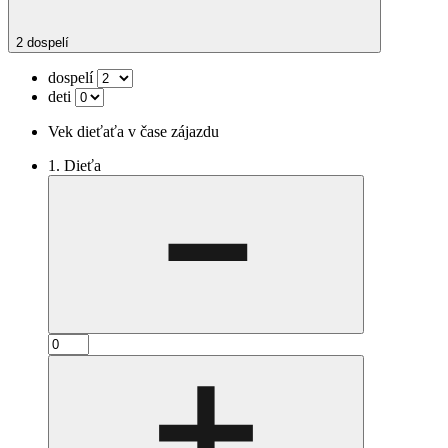
2 dospelí
dospelí
deti
Vek dieťaťa v čase zájazdu
1. Dieťa