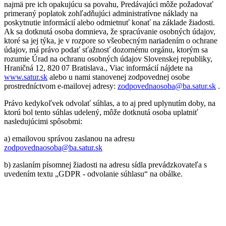
najmä pre ich opakujúcu sa povahu, Predávajúci môže požadovať
primeraný poplatok zohľadňujúci administratívne náklady na
poskytnutie informácií alebo odmietnuť konať na základe žiadosti.
Ak sa dotknutá osoba domnieva, že spracúvanie osobných údajov,
ktoré sa jej týka, je v rozpore so všeobecným nariadením o ochrane
údajov, má právo podať sťažnosť dozornému orgánu, ktorým sa
rozumie Úrad na ochranu osobných údajov Slovenskej republiky,
Hraničná 12, 820 07 Bratislava., Viac informácií nájdete na
www.satur.sk
alebo u nami stanovenej zodpovednej osobe
prostredníctvom e-mailovej adresy:
zodpovednaosoba@ba.satur.sk
.
Právo kedykoľvek odvolať súhlas, a to aj pred uplynutím doby, na
ktorú bol tento súhlas udelený, môže dotknutá osoba uplatniť
nasledujúcimi spôsobmi:
a) emailovou správou zaslanou na adresu
zodpovednaosoba@ba.satur.sk
b) zaslaním písomnej žiadosti na adresu sídla prevádzkovateľa s
uvedením textu „GDPR - odvolanie súhlasu“ na obálke.