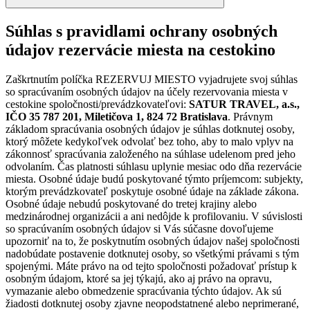
Súhlas s pravidlami ochrany osobných
údajov rezervácie miesta na cestokino
Zaškrtnutím políčka REZERVUJ MIESTO vyjadrujete svoj súhlas
so spracúvaním osobných údajov na účely rezervovania miesta v
cestokine spoločnosti/prevádzkovateľovi:
SATUR TRAVEL, a.s.,
IČO 35 787 201, Miletičova 1, 824 72 Bratislava
. Právnym
základom spracúvania osobných údajov je súhlas dotknutej osoby,
ktorý môžete kedykoľvek odvolať bez toho, aby to malo vplyv na
zákonnosť spracúvania založeného na súhlase udelenom pred jeho
odvolaním. Čas platnosti súhlasu uplynie mesiac odo dňa rezervácie
miesta. Osobné údaje budú poskytované týmto príjemcom: subjekty,
ktorým prevádzkovateľ poskytuje osobné údaje na základe zákona.
Osobné údaje nebudú poskytované do tretej krajiny alebo
medzinárodnej organizácii a ani nedôjde k profilovaniu. V súvislosti
so spracúvaním osobných údajov si Vás súčasne dovoľujeme
upozorniť na to, že poskytnutím osobných údajov našej spoločnosti
nadobúdate postavenie dotknutej osoby, so všetkými právami s tým
spojenými. Máte právo na od tejto spoločnosti požadovať prístup k
osobným údajom, ktoré sa jej týkajú, ako aj právo na opravu,
vymazanie alebo obmedzenie spracúvania týchto údajov. Ak sú
žiadosti dotknutej osoby zjavne neopodstatnené alebo neprimerané,