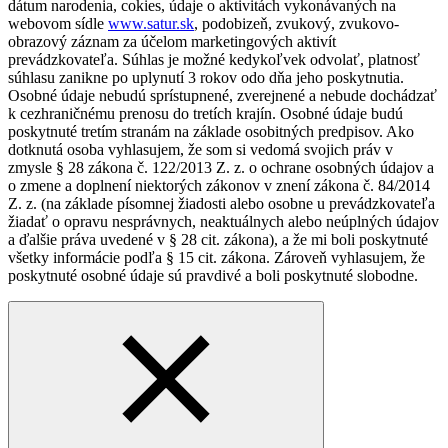
dátum narodenia, cokies, údaje o aktivitách vykonávaných na
webovom sídle
www.satur.sk
, podobizeň, zvukový, zvukovo-
obrazový záznam za účelom marketingových aktivít
prevádzkovateľa. Súhlas je možné kedykoľvek odvolať, platnosť
súhlasu zanikne po uplynutí 3 rokov odo dňa jeho poskytnutia.
Osobné údaje nebudú sprístupnené, zverejnené a nebude dochádzať
k cezhraničnému prenosu do tretích krajín. Osobné údaje budú
poskytnuté tretím stranám na základe osobitných predpisov. Ako
dotknutá osoba vyhlasujem, že som si vedomá svojich práv v
zmysle § 28 zákona č. 122/2013 Z. z. o ochrane osobných údajov a
o zmene a doplnení niektorých zákonov v znení zákona č. 84/2014
Z. z. (na základe písomnej žiadosti alebo osobne u prevádzkovateľa
žiadať o opravu nesprávnych, neaktuálnych alebo neúplných údajov
a ďalšie práva uvedené v § 28 cit. zákona), a že mi boli poskytnuté
všetky informácie podľa § 15 cit. zákona. Zároveň vyhlasujem, že
poskytnuté osobné údaje sú pravdivé a boli poskytnuté slobodne.