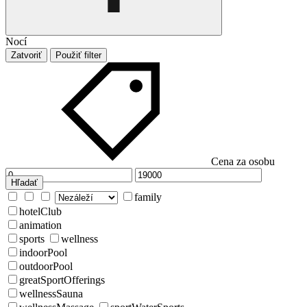
Nocí
Zatvoriť
Použiť filter
Cena za osobu
Hľadať
family
hotelClub
animation
sports
wellness
indoorPool
outdoorPool
greatSportOfferings
wellnessSauna