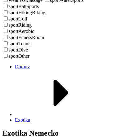
wellnessMassage
sportWaterSports
sportBallSports
sportHikingBiking
sportGolf
sportRiding
sportAerobic
sportFitnessRoom
sportTennis
sportDive
sportOther
Domov
Exotika
Exotika Nemecko