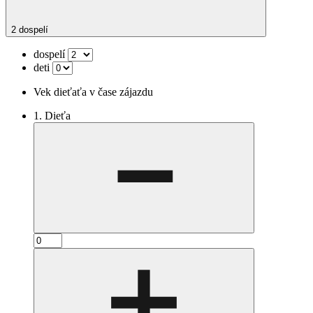
2 dospelí
dospelí
deti
Vek dieťaťa v čase zájazdu
1. Dieťa