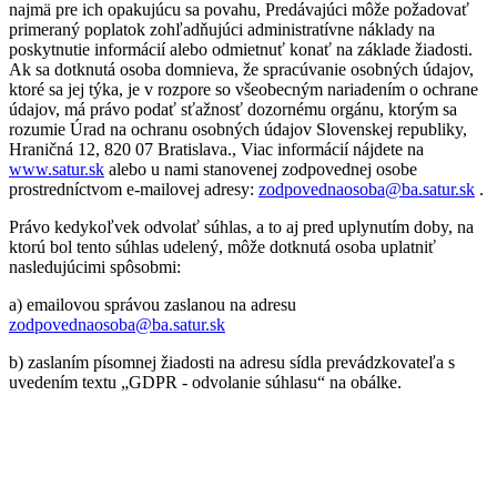
najmä pre ich opakujúcu sa povahu, Predávajúci môže požadovať
primeraný poplatok zohľadňujúci administratívne náklady na
poskytnutie informácií alebo odmietnuť konať na základe žiadosti.
Ak sa dotknutá osoba domnieva, že spracúvanie osobných údajov,
ktoré sa jej týka, je v rozpore so všeobecným nariadením o ochrane
údajov, má právo podať sťažnosť dozornému orgánu, ktorým sa
rozumie Úrad na ochranu osobných údajov Slovenskej republiky,
Hraničná 12, 820 07 Bratislava., Viac informácií nájdete na
www.satur.sk
alebo u nami stanovenej zodpovednej osobe
prostredníctvom e-mailovej adresy:
zodpovednaosoba@ba.satur.sk
.
Právo kedykoľvek odvolať súhlas, a to aj pred uplynutím doby, na
ktorú bol tento súhlas udelený, môže dotknutá osoba uplatniť
nasledujúcimi spôsobmi:
a) emailovou správou zaslanou na adresu
zodpovednaosoba@ba.satur.sk
b) zaslaním písomnej žiadosti na adresu sídla prevádzkovateľa s
uvedením textu „GDPR - odvolanie súhlasu“ na obálke.