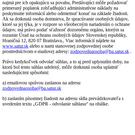
najmä pre ich opakujúcu sa povahu, Predávajúci môže požadovať
primeraný poplatok zohľadňujúci administratívne náklady na
poskytnutie informácií alebo odmietnuť konať na základe žiadosti.
Ak sa dotknutá osoba domnieva, že spracúvanie osobných údajov,
ktoré sa jej týka, je v rozpore so všeobecným nariadením o ochrane
údajov, má právo podať sťažnosť dozornému orgánu, ktorým sa
rozumie Úrad na ochranu osobných údajov Slovenskej republiky,
Hraničná 12, 820 07 Bratislava., Viac informácií nájdete na
www.satur.sk
alebo u nami stanovenej zodpovednej osobe
prostredníctvom e-mailovej adresy:
zodpovednaosoba@ba.satur.sk
.
Právo kedykoľvek odvolať súhlas, a to aj pred uplynutím doby, na
ktorú bol tento súhlas udelený, môže dotknutá osoba uplatniť
nasledujúcimi spôsobmi:
a) emailovou správou zaslanou na adresu
zodpovednaosoba@ba.satur.sk
b) zaslaním písomnej žiadosti na adresu sídla prevádzkovateľa s
uvedením textu „GDPR - odvolanie súhlasu“ na obálke.