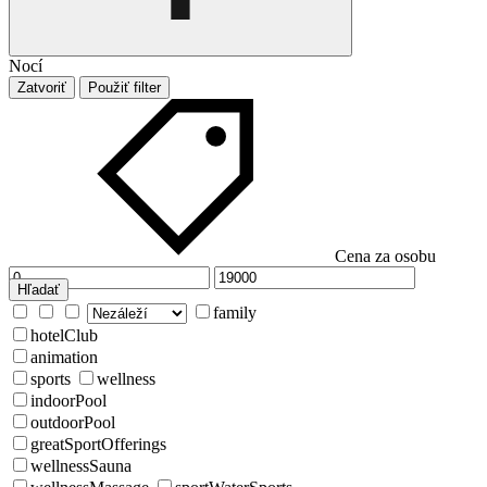
Nocí
Zatvoriť
Použiť filter
Cena za osobu
Hľadať
family
hotelClub
animation
sports
wellness
indoorPool
outdoorPool
greatSportOfferings
wellnessSauna