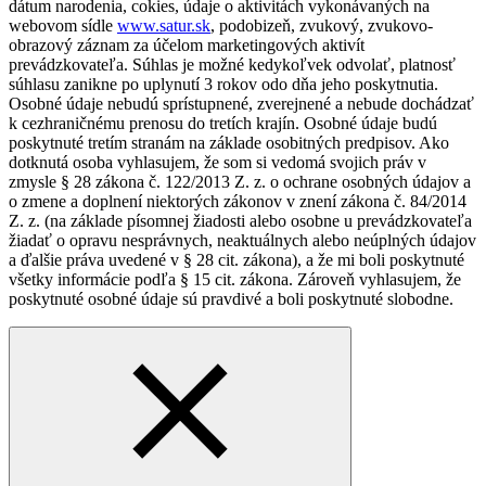
dátum narodenia, cokies, údaje o aktivitách vykonávaných na
webovom sídle
www.satur.sk
, podobizeň, zvukový, zvukovo-
obrazový záznam za účelom marketingových aktivít
prevádzkovateľa. Súhlas je možné kedykoľvek odvolať, platnosť
súhlasu zanikne po uplynutí 3 rokov odo dňa jeho poskytnutia.
Osobné údaje nebudú sprístupnené, zverejnené a nebude dochádzať
k cezhraničnému prenosu do tretích krajín. Osobné údaje budú
poskytnuté tretím stranám na základe osobitných predpisov. Ako
dotknutá osoba vyhlasujem, že som si vedomá svojich práv v
zmysle § 28 zákona č. 122/2013 Z. z. o ochrane osobných údajov a
o zmene a doplnení niektorých zákonov v znení zákona č. 84/2014
Z. z. (na základe písomnej žiadosti alebo osobne u prevádzkovateľa
žiadať o opravu nesprávnych, neaktuálnych alebo neúplných údajov
a ďalšie práva uvedené v § 28 cit. zákona), a že mi boli poskytnuté
všetky informácie podľa § 15 cit. zákona. Zároveň vyhlasujem, že
poskytnuté osobné údaje sú pravdivé a boli poskytnuté slobodne.