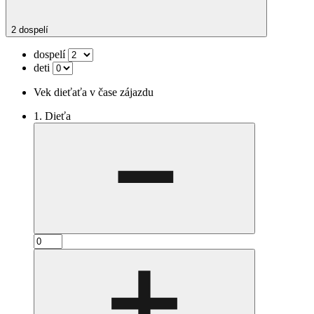
2 dospelí
dospelí
deti
Vek dieťaťa v čase zájazdu
1. Dieťa