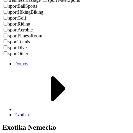
wellnessMassage
sportWaterSports
sportBallSports
sportHikingBiking
sportGolf
sportRiding
sportAerobic
sportFitnessRoom
sportTennis
sportDive
sportOther
Domov
Exotika
Exotika Nemecko