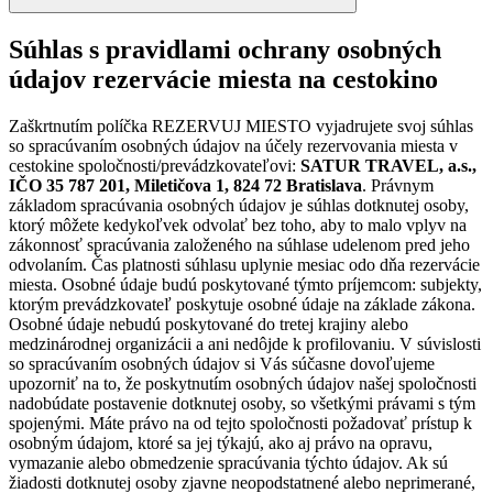
Súhlas s pravidlami ochrany osobných
údajov rezervácie miesta na cestokino
Zaškrtnutím políčka REZERVUJ MIESTO vyjadrujete svoj súhlas
so spracúvaním osobných údajov na účely rezervovania miesta v
cestokine spoločnosti/prevádzkovateľovi:
SATUR TRAVEL, a.s.,
IČO 35 787 201, Miletičova 1, 824 72 Bratislava
. Právnym
základom spracúvania osobných údajov je súhlas dotknutej osoby,
ktorý môžete kedykoľvek odvolať bez toho, aby to malo vplyv na
zákonnosť spracúvania založeného na súhlase udelenom pred jeho
odvolaním. Čas platnosti súhlasu uplynie mesiac odo dňa rezervácie
miesta. Osobné údaje budú poskytované týmto príjemcom: subjekty,
ktorým prevádzkovateľ poskytuje osobné údaje na základe zákona.
Osobné údaje nebudú poskytované do tretej krajiny alebo
medzinárodnej organizácii a ani nedôjde k profilovaniu. V súvislosti
so spracúvaním osobných údajov si Vás súčasne dovoľujeme
upozorniť na to, že poskytnutím osobných údajov našej spoločnosti
nadobúdate postavenie dotknutej osoby, so všetkými právami s tým
spojenými. Máte právo na od tejto spoločnosti požadovať prístup k
osobným údajom, ktoré sa jej týkajú, ako aj právo na opravu,
vymazanie alebo obmedzenie spracúvania týchto údajov. Ak sú
žiadosti dotknutej osoby zjavne neopodstatnené alebo neprimerané,