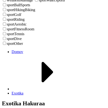
wellnessMassage
sportWaterSports
sportBallSports
sportHikingBiking
sportGolf
sportRiding
sportAerobic
sportFitnessRoom
sportTennis
sportDive
sportOther
Domov
Exotika
Exotika Hakuraa