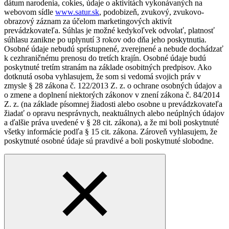
dátum narodenia, cokies, údaje o aktivitách vykonávaných na
webovom sídle
www.satur.sk
, podobizeň, zvukový, zvukovo-
obrazový záznam za účelom marketingových aktivít
prevádzkovateľa. Súhlas je možné kedykoľvek odvolať, platnosť
súhlasu zanikne po uplynutí 3 rokov odo dňa jeho poskytnutia.
Osobné údaje nebudú sprístupnené, zverejnené a nebude dochádzať
k cezhraničnému prenosu do tretích krajín. Osobné údaje budú
poskytnuté tretím stranám na základe osobitných predpisov. Ako
dotknutá osoba vyhlasujem, že som si vedomá svojich práv v
zmysle § 28 zákona č. 122/2013 Z. z. o ochrane osobných údajov a
o zmene a doplnení niektorých zákonov v znení zákona č. 84/2014
Z. z. (na základe písomnej žiadosti alebo osobne u prevádzkovateľa
žiadať o opravu nesprávnych, neaktuálnych alebo neúplných údajov
a ďalšie práva uvedené v § 28 cit. zákona), a že mi boli poskytnuté
všetky informácie podľa § 15 cit. zákona. Zároveň vyhlasujem, že
poskytnuté osobné údaje sú pravdivé a boli poskytnuté slobodne.