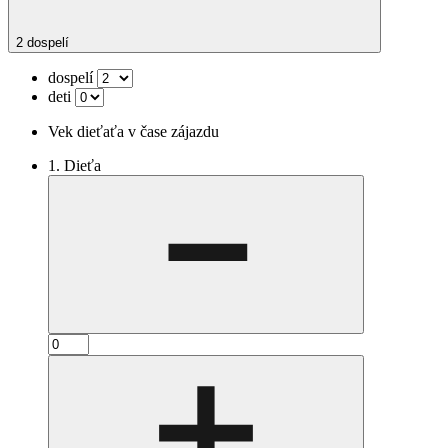
2 dospelí
dospelí
deti
Vek dieťaťa v čase zájazdu
1. Dieťa