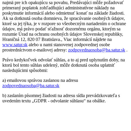
najmä pre ich opakujúcu sa povahu, Predávajúci môže požadovať
primeraný poplatok zohľadňujúci administratívne náklady na
poskytnutie informácií alebo odmietnuť konať na základe žiadosti.
Ak sa dotknutá osoba domnieva, že spracúvanie osobných údajov,
ktoré sa jej týka, je v rozpore so všeobecným nariadením o ochrane
údajov, má právo podať sťažnosť dozornému orgánu, ktorým sa
rozumie Úrad na ochranu osobných údajov Slovenskej republiky,
Hraničná 12, 820 07 Bratislava., Viac informácií nájdete na
www.satur.sk
alebo u nami stanovenej zodpovednej osobe
prostredníctvom e-mailovej adresy:
zodpovednaosoba@ba.satur.sk
.
Právo kedykoľvek odvolať súhlas, a to aj pred uplynutím doby, na
ktorú bol tento súhlas udelený, môže dotknutá osoba uplatniť
nasledujúcimi spôsobmi:
a) emailovou správou zaslanou na adresu
zodpovednaosoba@ba.satur.sk
b) zaslaním písomnej žiadosti na adresu sídla prevádzkovateľa s
uvedením textu „GDPR - odvolanie súhlasu“ na obálke.