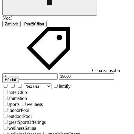
Nocí
Zatvoriť
Použiť filter
Cena za osobu
Hľadať
family
hotelClub
animation
sports
wellness
indoorPool
outdoorPool
greatSportOfferings
wellnessSauna