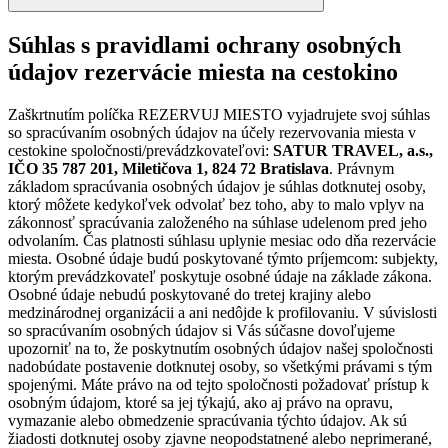
Súhlas s pravidlami ochrany osobných
údajov rezervácie miesta na cestokino
Zaškrtnutím políčka REZERVUJ MIESTO vyjadrujete svoj súhlas
so spracúvaním osobných údajov na účely rezervovania miesta v
cestokine spoločnosti/prevádzkovateľovi:
SATUR TRAVEL, a.s.,
IČO 35 787 201, Miletičova 1, 824 72 Bratislava
. Právnym
základom spracúvania osobných údajov je súhlas dotknutej osoby,
ktorý môžete kedykoľvek odvolať bez toho, aby to malo vplyv na
zákonnosť spracúvania založeného na súhlase udelenom pred jeho
odvolaním. Čas platnosti súhlasu uplynie mesiac odo dňa rezervácie
miesta. Osobné údaje budú poskytované týmto príjemcom: subjekty,
ktorým prevádzkovateľ poskytuje osobné údaje na základe zákona.
Osobné údaje nebudú poskytované do tretej krajiny alebo
medzinárodnej organizácii a ani nedôjde k profilovaniu. V súvislosti
so spracúvaním osobných údajov si Vás súčasne dovoľujeme
upozorniť na to, že poskytnutím osobných údajov našej spoločnosti
nadobúdate postavenie dotknutej osoby, so všetkými právami s tým
spojenými. Máte právo na od tejto spoločnosti požadovať prístup k
osobným údajom, ktoré sa jej týkajú, ako aj právo na opravu,
vymazanie alebo obmedzenie spracúvania týchto údajov. Ak sú
žiadosti dotknutej osoby zjavne neopodstatnené alebo neprimerané,