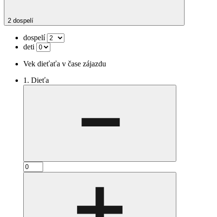
2 dospelí
dospelí
deti
Vek dieťaťa v čase zájazdu
1. Dieťa