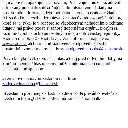
najmä pre ich opakujúcu sa povahu, Predávajúci môže požadovať
primeraný poplatok zohľadňujúci administratívne náklady na
poskytnutie informácií alebo odmietnuť konať na základe žiadosti.
Ak sa dotknutá osoba domnieva, že spracúvanie osobných údajov,
ktoré sa jej týka, je v rozpore so všeobecným nariadením o ochrane
údajov, má právo podať sťažnosť dozornému orgánu, ktorým sa
rozumie Úrad na ochranu osobných údajov Slovenskej republiky,
Hraničná 12, 820 07 Bratislava., Viac informácií nájdete na
www.satur.sk
alebo u nami stanovenej zodpovednej osobe
prostredníctvom e-mailovej adresy:
zodpovednaosoba@ba.satur.sk
.
Právo kedykoľvek odvolať súhlas, a to aj pred uplynutím doby, na
ktorú bol tento súhlas udelený, môže dotknutá osoba uplatniť
nasledujúcimi spôsobmi:
a) emailovou správou zaslanou na adresu
zodpovednaosoba@ba.satur.sk
b) zaslaním písomnej žiadosti na adresu sídla prevádzkovateľa s
uvedením textu „GDPR - odvolanie súhlasu“ na obálke.