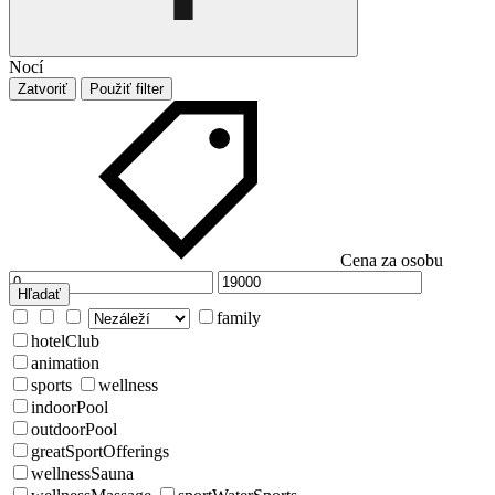
Nocí
Zatvoriť
Použiť filter
Cena za osobu
Hľadať
family
hotelClub
animation
sports
wellness
indoorPool
outdoorPool
greatSportOfferings
wellnessSauna