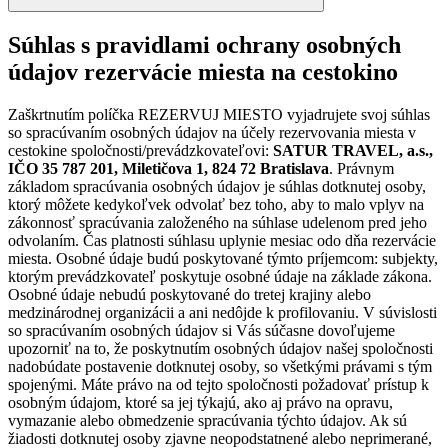
Súhlas s pravidlami ochrany osobných
údajov rezervácie miesta na cestokino
Zaškrtnutím políčka REZERVUJ MIESTO vyjadrujete svoj súhlas
so spracúvaním osobných údajov na účely rezervovania miesta v
cestokine spoločnosti/prevádzkovateľovi:
SATUR TRAVEL, a.s.,
IČO 35 787 201, Miletičova 1, 824 72 Bratislava
. Právnym
základom spracúvania osobných údajov je súhlas dotknutej osoby,
ktorý môžete kedykoľvek odvolať bez toho, aby to malo vplyv na
zákonnosť spracúvania založeného na súhlase udelenom pred jeho
odvolaním. Čas platnosti súhlasu uplynie mesiac odo dňa rezervácie
miesta. Osobné údaje budú poskytované týmto príjemcom: subjekty,
ktorým prevádzkovateľ poskytuje osobné údaje na základe zákona.
Osobné údaje nebudú poskytované do tretej krajiny alebo
medzinárodnej organizácii a ani nedôjde k profilovaniu. V súvislosti
so spracúvaním osobných údajov si Vás súčasne dovoľujeme
upozorniť na to, že poskytnutím osobných údajov našej spoločnosti
nadobúdate postavenie dotknutej osoby, so všetkými právami s tým
spojenými. Máte právo na od tejto spoločnosti požadovať prístup k
osobným údajom, ktoré sa jej týkajú, ako aj právo na opravu,
vymazanie alebo obmedzenie spracúvania týchto údajov. Ak sú
žiadosti dotknutej osoby zjavne neopodstatnené alebo neprimerané,