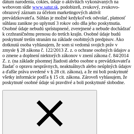
dátum narodenia, cokies, údaje o aktivitách vykonávaných na
webovom sídle
www.satur.sk
, podobizeň, zvukový, zvukovo-
obrazový záznam za účelom marketingových aktivít
prevádzkovateľa. Súhlas je možné kedykoľvek odvolať, platnosť
súhlasu zanikne po uplynutí 3 rokov odo dňa jeho poskytnutia.
Osobné údaje nebudú sprístupnené, zverejnené a nebude dochádzať
k cezhraničnému prenosu do tretích krajín. Osobné údaje budú
poskytnuté tretím stranám na základe osobitných predpisov. Ako
dotknutá osoba vyhlasujem, že som si vedomá svojich práv v
zmysle § 28 zákona č. 122/2013 Z. z. o ochrane osobných údajov a
o zmene a doplnení niektorých zákonov v znení zákona č. 84/2014
Z. z. (na základe písomnej žiadosti alebo osobne u prevádzkovateľa
žiadať o opravu nesprávnych, neaktuálnych alebo neúplných údajov
a ďalšie práva uvedené v § 28 cit. zákona), a že mi boli poskytnuté
všetky informácie podľa § 15 cit. zákona. Zároveň vyhlasujem, že
poskytnuté osobné údaje sú pravdivé a boli poskytnuté slobodne.