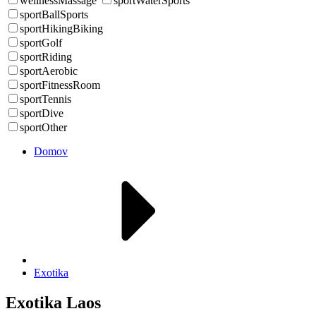
wellnessMassage
sportWaterSports
sportBallSports
sportHikingBiking
sportGolf
sportRiding
sportAerobic
sportFitnessRoom
sportTennis
sportDive
sportOther
Domov
Exotika
Exotika Laos