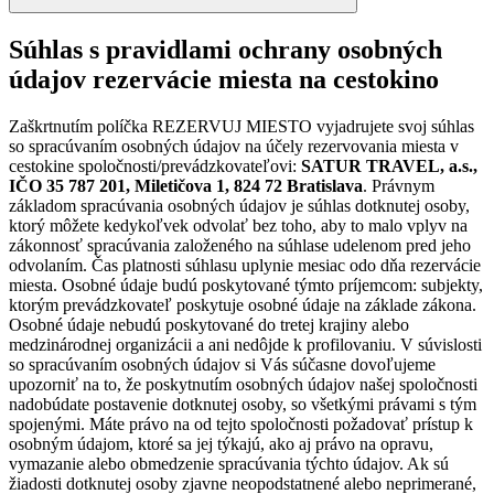
Súhlas s pravidlami ochrany osobných
údajov rezervácie miesta na cestokino
Zaškrtnutím políčka REZERVUJ MIESTO vyjadrujete svoj súhlas
so spracúvaním osobných údajov na účely rezervovania miesta v
cestokine spoločnosti/prevádzkovateľovi:
SATUR TRAVEL, a.s.,
IČO 35 787 201, Miletičova 1, 824 72 Bratislava
. Právnym
základom spracúvania osobných údajov je súhlas dotknutej osoby,
ktorý môžete kedykoľvek odvolať bez toho, aby to malo vplyv na
zákonnosť spracúvania založeného na súhlase udelenom pred jeho
odvolaním. Čas platnosti súhlasu uplynie mesiac odo dňa rezervácie
miesta. Osobné údaje budú poskytované týmto príjemcom: subjekty,
ktorým prevádzkovateľ poskytuje osobné údaje na základe zákona.
Osobné údaje nebudú poskytované do tretej krajiny alebo
medzinárodnej organizácii a ani nedôjde k profilovaniu. V súvislosti
so spracúvaním osobných údajov si Vás súčasne dovoľujeme
upozorniť na to, že poskytnutím osobných údajov našej spoločnosti
nadobúdate postavenie dotknutej osoby, so všetkými právami s tým
spojenými. Máte právo na od tejto spoločnosti požadovať prístup k
osobným údajom, ktoré sa jej týkajú, ako aj právo na opravu,
vymazanie alebo obmedzenie spracúvania týchto údajov. Ak sú
žiadosti dotknutej osoby zjavne neopodstatnené alebo neprimerané,