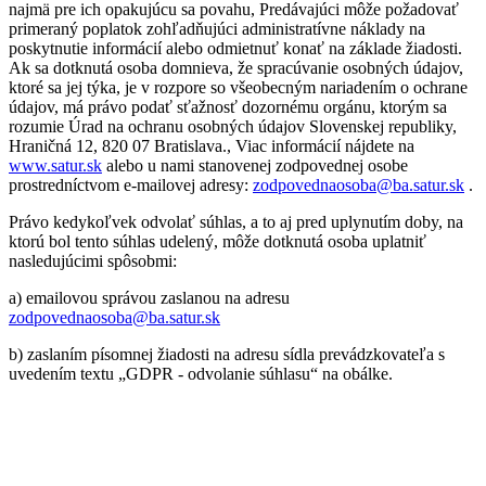
najmä pre ich opakujúcu sa povahu, Predávajúci môže požadovať
primeraný poplatok zohľadňujúci administratívne náklady na
poskytnutie informácií alebo odmietnuť konať na základe žiadosti.
Ak sa dotknutá osoba domnieva, že spracúvanie osobných údajov,
ktoré sa jej týka, je v rozpore so všeobecným nariadením o ochrane
údajov, má právo podať sťažnosť dozornému orgánu, ktorým sa
rozumie Úrad na ochranu osobných údajov Slovenskej republiky,
Hraničná 12, 820 07 Bratislava., Viac informácií nájdete na
www.satur.sk
alebo u nami stanovenej zodpovednej osobe
prostredníctvom e-mailovej adresy:
zodpovednaosoba@ba.satur.sk
.
Právo kedykoľvek odvolať súhlas, a to aj pred uplynutím doby, na
ktorú bol tento súhlas udelený, môže dotknutá osoba uplatniť
nasledujúcimi spôsobmi:
a) emailovou správou zaslanou na adresu
zodpovednaosoba@ba.satur.sk
b) zaslaním písomnej žiadosti na adresu sídla prevádzkovateľa s
uvedením textu „GDPR - odvolanie súhlasu“ na obálke.