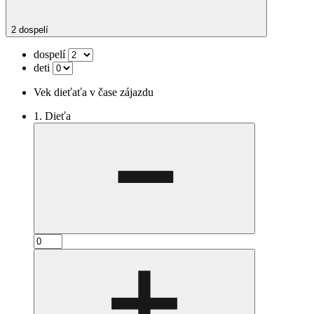
2 dospelí
dospelí
deti
Vek dieťaťa v čase zájazdu
1. Dieťa