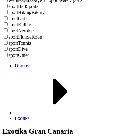
wellnessMassage
sportWaterSports
sportBallSports
sportHikingBiking
sportGolf
sportRiding
sportAerobic
sportFitnessRoom
sportTennis
sportDive
sportOther
Domov
Exotika
Exotika Gran Canaria