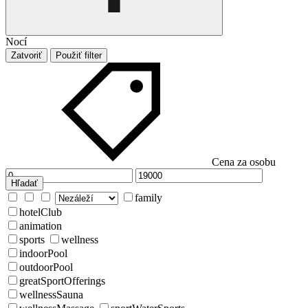
Nocí
Zatvoriť
Použiť filter
Cena za osobu
Hľadať
family
hotelClub
animation
sports
wellness
indoorPool
outdoorPool
greatSportOfferings
wellnessSauna