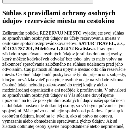
Súhlas s pravidlami ochrany osobných
údajov rezervácie miesta na cestokino
Zaškrtnutím políčka REZERVUJ MIESTO vyjadrujete svoj súhlas
so spracúvaním osobných údajov na účely rezervovania miesta v
cestokine spoločnosti/prevádzkovateľovi:
SATUR TRAVEL, a.s.,
IČO 35 787 201, Miletičova 1, 824 72 Bratislava
. Právnym
základom spracúvania osobných údajov je súhlas dotknutej osoby,
ktorý môžete kedykoľvek odvolať bez toho, aby to malo vplyv na
zákonnosť spracúvania založeného na súhlase udelenom pred jeho
odvolaním. Čas platnosti súhlasu uplynie mesiac odo dňa rezervácie
miesta. Osobné údaje budú poskytované týmto príjemcom: subjekty,
ktorým prevádzkovateľ poskytuje osobné údaje na základe zákona.
Osobné údaje nebudú poskytované do tretej krajiny alebo
medzinárodnej organizácii a ani nedôjde k profilovaniu. V súvislosti
so spracúvaním osobných údajov si Vás súčasne dovoľujeme
upozorniť na to, že poskytnutím osobných údajov našej spoločnosti
nadobúdate postavenie dotknutej osoby, so všetkými právami s tým
spojenými. Máte právo na od tejto spoločnosti požadovať prístup k
osobným údajom, ktoré sa jej týkajú, ako aj právo na opravu,
vymazanie alebo obmedzenie spracúvania týchto údajov. Ak sú
žiadosti dotknutej osoby zjavne neopodstatnené alebo neprimerané,