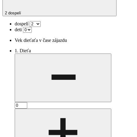
2 dospelí
dospelí
deti
Vek dieťaťa v čase zájazdu
1. Dieťa