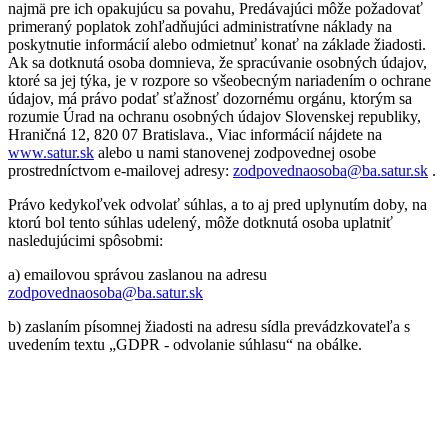
najmä pre ich opakujúcu sa povahu, Predávajúci môže požadovať
primeraný poplatok zohľadňujúci administratívne náklady na
poskytnutie informácií alebo odmietnuť konať na základe žiadosti.
Ak sa dotknutá osoba domnieva, že spracúvanie osobných údajov,
ktoré sa jej týka, je v rozpore so všeobecným nariadením o ochrane
údajov, má právo podať sťažnosť dozornému orgánu, ktorým sa
rozumie Úrad na ochranu osobných údajov Slovenskej republiky,
Hraničná 12, 820 07 Bratislava., Viac informácií nájdete na
www.satur.sk
alebo u nami stanovenej zodpovednej osobe
prostredníctvom e-mailovej adresy:
zodpovednaosoba@ba.satur.sk
.
Právo kedykoľvek odvolať súhlas, a to aj pred uplynutím doby, na
ktorú bol tento súhlas udelený, môže dotknutá osoba uplatniť
nasledujúcimi spôsobmi:
a) emailovou správou zaslanou na adresu
zodpovednaosoba@ba.satur.sk
b) zaslaním písomnej žiadosti na adresu sídla prevádzkovateľa s
uvedením textu „GDPR - odvolanie súhlasu“ na obálke.