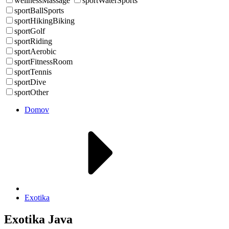
wellnessMassage
sportWaterSports
sportBallSports
sportHikingBiking
sportGolf
sportRiding
sportAerobic
sportFitnessRoom
sportTennis
sportDive
sportOther
Domov
Exotika
Exotika Java