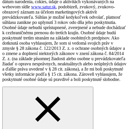
dátum narodenia, cokies, údaje o aktivitách vykonávaných na
webovom sídle
www.satur.sk
, podobizeň, zvukový, zvukovo-
obrazový záznam za účelom marketingových aktivít
prevádzkovateľa. Súhlas je možné kedykoľvek odvolať, platnosť
súhlasu zanikne po uplynutí 3 rokov odo dňa jeho poskytnutia.
Osobné údaje nebudú sprístupnené, zverejnené a nebude dochádzať
k cezhraničnému prenosu do tretích krajín. Osobné údaje budú
poskytnuté tretím stranám na základe osobitných predpisov. Ako
dotknutá osoba vyhlasujem, že som si vedomá svojich práv v
zmysle § 28 zákona č. 122/2013 Z. z. o ochrane osobných údajov a
o zmene a doplnení niektorých zákonov v znení zákona č. 84/2014
Z. z. (na základe písomnej žiadosti alebo osobne u prevádzkovateľa
žiadať o opravu nesprávnych, neaktuálnych alebo neúplných údajov
a ďalšie práva uvedené v § 28 cit. zákona), a že mi boli poskytnuté
všetky informácie podľa § 15 cit. zákona. Zároveň vyhlasujem, že
poskytnuté osobné údaje sú pravdivé a boli poskytnuté slobodne.