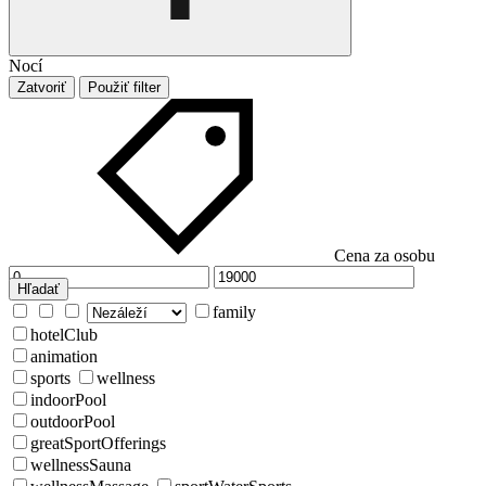
Nocí
Zatvoriť
Použiť filter
Cena za osobu
Hľadať
family
hotelClub
animation
sports
wellness
indoorPool
outdoorPool
greatSportOfferings
wellnessSauna