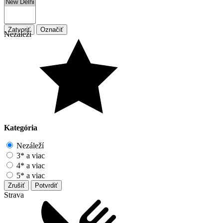
Zatvoriť
Označiť
Nezáleží
Kategória
Nezáleží
3* a viac
4* a viac
5* a viac
Zrušiť
Potvrdiť
Strava