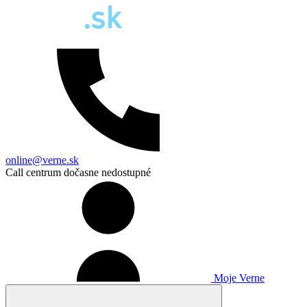
online@verne.sk
Call centrum dočasne nedostupné
Moje Verne