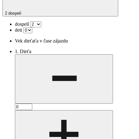
2 dospelí
dospelí
deti
Vek dieťaťa v čase zájazdu
1. Dieťa