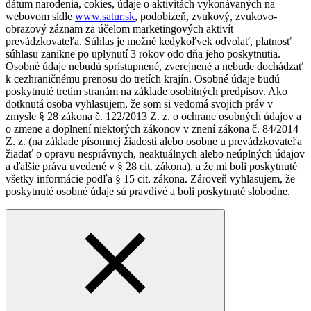
dátum narodenia, cokies, údaje o aktivitách vykonávaných na
webovom sídle
www.satur.sk
, podobizeň, zvukový, zvukovo-
obrazový záznam za účelom marketingových aktivít
prevádzkovateľa. Súhlas je možné kedykoľvek odvolať, platnosť
súhlasu zanikne po uplynutí 3 rokov odo dňa jeho poskytnutia.
Osobné údaje nebudú sprístupnené, zverejnené a nebude dochádzať
k cezhraničnému prenosu do tretích krajín. Osobné údaje budú
poskytnuté tretím stranám na základe osobitných predpisov. Ako
dotknutá osoba vyhlasujem, že som si vedomá svojich práv v
zmysle § 28 zákona č. 122/2013 Z. z. o ochrane osobných údajov a
o zmene a doplnení niektorých zákonov v znení zákona č. 84/2014
Z. z. (na základe písomnej žiadosti alebo osobne u prevádzkovateľa
žiadať o opravu nesprávnych, neaktuálnych alebo neúplných údajov
a ďalšie práva uvedené v § 28 cit. zákona), a že mi boli poskytnuté
všetky informácie podľa § 15 cit. zákona. Zároveň vyhlasujem, že
poskytnuté osobné údaje sú pravdivé a boli poskytnuté slobodne.