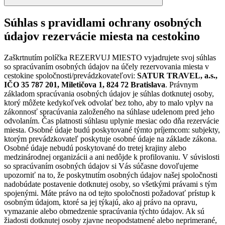
Súhlas s pravidlami ochrany osobných
údajov rezervácie miesta na cestokino
Zaškrtnutím políčka REZERVUJ MIESTO vyjadrujete svoj súhlas
so spracúvaním osobných údajov na účely rezervovania miesta v
cestokine spoločnosti/prevádzkovateľovi:
SATUR TRAVEL, a.s.,
IČO 35 787 201, Miletičova 1, 824 72 Bratislava
. Právnym
základom spracúvania osobných údajov je súhlas dotknutej osoby,
ktorý môžete kedykoľvek odvolať bez toho, aby to malo vplyv na
zákonnosť spracúvania založeného na súhlase udelenom pred jeho
odvolaním. Čas platnosti súhlasu uplynie mesiac odo dňa rezervácie
miesta. Osobné údaje budú poskytované týmto príjemcom: subjekty,
ktorým prevádzkovateľ poskytuje osobné údaje na základe zákona.
Osobné údaje nebudú poskytované do tretej krajiny alebo
medzinárodnej organizácii a ani nedôjde k profilovaniu. V súvislosti
so spracúvaním osobných údajov si Vás súčasne dovoľujeme
upozorniť na to, že poskytnutím osobných údajov našej spoločnosti
nadobúdate postavenie dotknutej osoby, so všetkými právami s tým
spojenými. Máte právo na od tejto spoločnosti požadovať prístup k
osobným údajom, ktoré sa jej týkajú, ako aj právo na opravu,
vymazanie alebo obmedzenie spracúvania týchto údajov. Ak sú
žiadosti dotknutej osoby zjavne neopodstatnené alebo neprimerané,