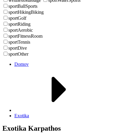
wellnessMassage
sportWaterSports
sportBallSports
sportHikingBiking
sportGolf
sportRiding
sportAerobic
sportFitnessRoom
sportTennis
sportDive
sportOther
Domov
Exotika
Exotika Karpathos