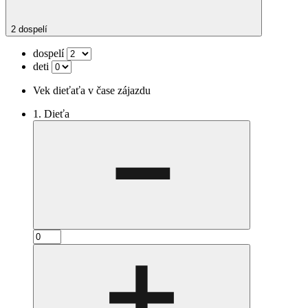
2 dospelí
dospelí
deti
Vek dieťaťa v čase zájazdu
1. Dieťa