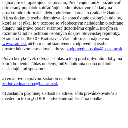
najmä pre ich opakujúcu sa povahu, Predávajúci môže požadovať
primeraný poplatok zohľadňujúci administratívne náklady na
poskytnutie informácií alebo odmietnuť konať na základe žiadosti.
Ak sa dotknutá osoba domnieva, že spracúvanie osobných údajov,
ktoré sa jej týka, je v rozpore so všeobecným nariadením o ochrane
údajov, má právo podať sťažnosť dozornému orgánu, ktorým sa
rozumie Úrad na ochranu osobných údajov Slovenskej republiky,
Hraničná 12, 820 07 Bratislava., Viac informácií nájdete na
www.satur.sk
alebo u nami stanovenej zodpovednej osobe
prostredníctvom e-mailovej adresy:
zodpovednaosoba@ba.satur.sk
.
Právo kedykoľvek odvolať súhlas, a to aj pred uplynutím doby, na
ktorú bol tento súhlas udelený, môže dotknutá osoba uplatniť
nasledujúcimi spôsobmi:
a) emailovou správou zaslanou na adresu
zodpovednaosoba@ba.satur.sk
b) zaslaním písomnej žiadosti na adresu sídla prevádzkovateľa s
uvedením textu „GDPR - odvolanie súhlasu“ na obálke.