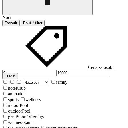
Nocí
Zatvoriť
Použiť filter
Cena za osobu
Hľadať
family
hotelClub
animation
sports
wellness
indoorPool
outdoorPool
greatSportOfferings
wellnessSauna