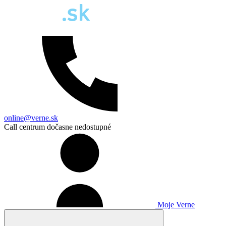
online@verne.sk
Call centrum dočasne nedostupné
Moje Verne