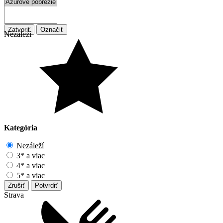
Zatvoriť
Označiť
Nezáleží
Kategória
Nezáleží
3* a viac
4* a viac
5* a viac
Zrušiť
Potvrdiť
Strava