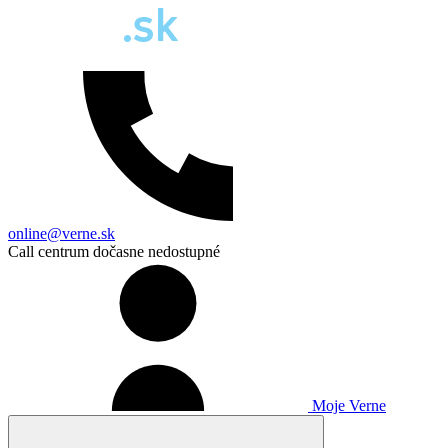
online@verne.sk
Call centrum dočasne nedostupné
Moje Verne