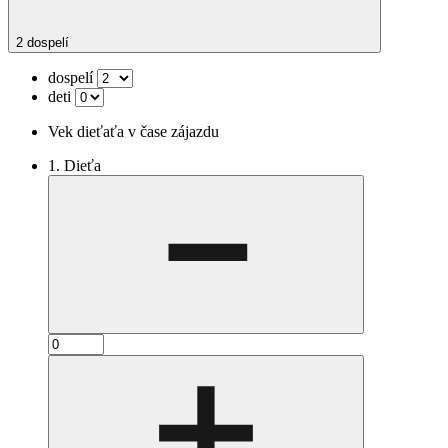
2 dospelí
dospelí
deti
Vek dieťaťa v čase zájazdu
1. Dieťa