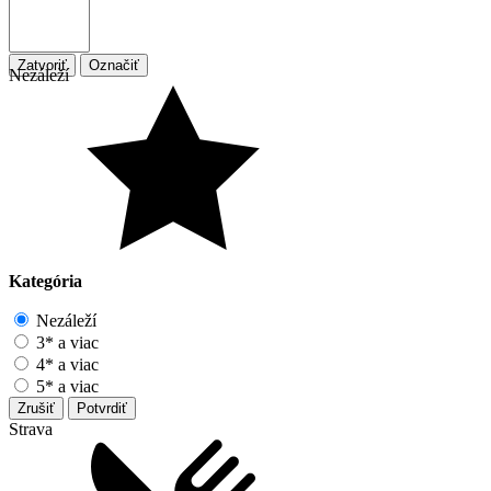
Zatvoriť
Označiť
Nezáleží
Kategória
Nezáleží
3* a viac
4* a viac
5* a viac
Zrušiť
Potvrdiť
Strava