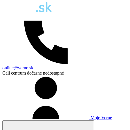
online@verne.sk
Call centrum dočasne nedostupné
Moje Verne