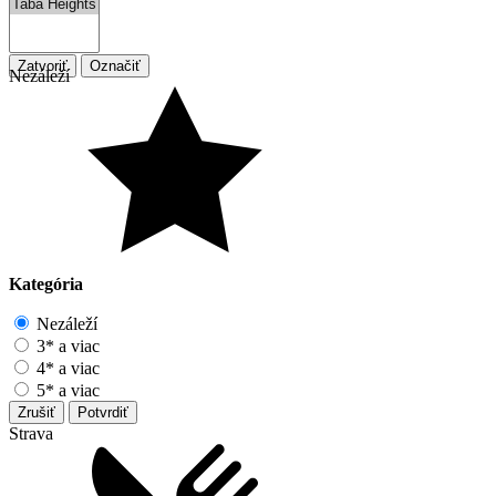
Zatvoriť
Označiť
Nezáleží
Kategória
Nezáleží
3* a viac
4* a viac
5* a viac
Zrušiť
Potvrdiť
Strava