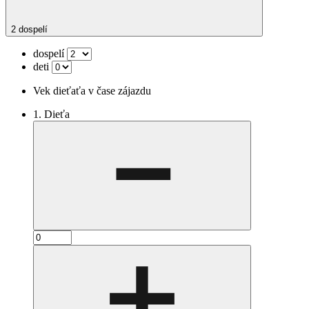
2 dospelí
dospelí
deti
Vek dieťaťa v čase zájazdu
1. Dieťa