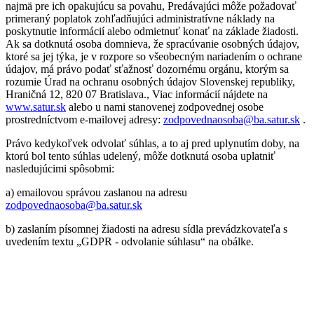
najmä pre ich opakujúcu sa povahu, Predávajúci môže požadovať
primeraný poplatok zohľadňujúci administratívne náklady na
poskytnutie informácií alebo odmietnuť konať na základe žiadosti.
Ak sa dotknutá osoba domnieva, že spracúvanie osobných údajov,
ktoré sa jej týka, je v rozpore so všeobecným nariadením o ochrane
údajov, má právo podať sťažnosť dozornému orgánu, ktorým sa
rozumie Úrad na ochranu osobných údajov Slovenskej republiky,
Hraničná 12, 820 07 Bratislava., Viac informácií nájdete na
www.satur.sk
alebo u nami stanovenej zodpovednej osobe
prostredníctvom e-mailovej adresy:
zodpovednaosoba@ba.satur.sk
.
Právo kedykoľvek odvolať súhlas, a to aj pred uplynutím doby, na
ktorú bol tento súhlas udelený, môže dotknutá osoba uplatniť
nasledujúcimi spôsobmi:
a) emailovou správou zaslanou na adresu
zodpovednaosoba@ba.satur.sk
b) zaslaním písomnej žiadosti na adresu sídla prevádzkovateľa s
uvedením textu „GDPR - odvolanie súhlasu“ na obálke.