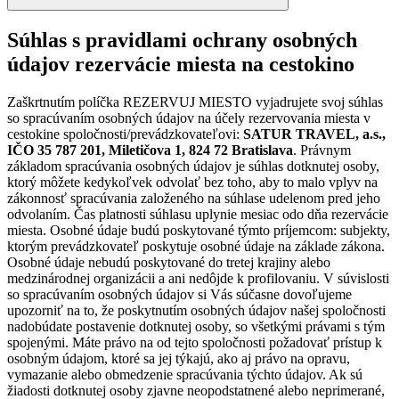
Súhlas s pravidlami ochrany osobných
údajov rezervácie miesta na cestokino
Zaškrtnutím políčka REZERVUJ MIESTO vyjadrujete svoj súhlas
so spracúvaním osobných údajov na účely rezervovania miesta v
cestokine spoločnosti/prevádzkovateľovi:
SATUR TRAVEL, a.s.,
IČO 35 787 201, Miletičova 1, 824 72 Bratislava
. Právnym
základom spracúvania osobných údajov je súhlas dotknutej osoby,
ktorý môžete kedykoľvek odvolať bez toho, aby to malo vplyv na
zákonnosť spracúvania založeného na súhlase udelenom pred jeho
odvolaním. Čas platnosti súhlasu uplynie mesiac odo dňa rezervácie
miesta. Osobné údaje budú poskytované týmto príjemcom: subjekty,
ktorým prevádzkovateľ poskytuje osobné údaje na základe zákona.
Osobné údaje nebudú poskytované do tretej krajiny alebo
medzinárodnej organizácii a ani nedôjde k profilovaniu. V súvislosti
so spracúvaním osobných údajov si Vás súčasne dovoľujeme
upozorniť na to, že poskytnutím osobných údajov našej spoločnosti
nadobúdate postavenie dotknutej osoby, so všetkými právami s tým
spojenými. Máte právo na od tejto spoločnosti požadovať prístup k
osobným údajom, ktoré sa jej týkajú, ako aj právo na opravu,
vymazanie alebo obmedzenie spracúvania týchto údajov. Ak sú
žiadosti dotknutej osoby zjavne neopodstatnené alebo neprimerané,