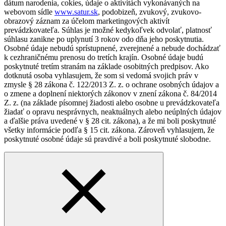
dátum narodenia, cokies, údaje o aktivitách vykonávaných na
webovom sídle
www.satur.sk
, podobizeň, zvukový, zvukovo-
obrazový záznam za účelom marketingových aktivít
prevádzkovateľa. Súhlas je možné kedykoľvek odvolať, platnosť
súhlasu zanikne po uplynutí 3 rokov odo dňa jeho poskytnutia.
Osobné údaje nebudú sprístupnené, zverejnené a nebude dochádzať
k cezhraničnému prenosu do tretích krajín. Osobné údaje budú
poskytnuté tretím stranám na základe osobitných predpisov. Ako
dotknutá osoba vyhlasujem, že som si vedomá svojich práv v
zmysle § 28 zákona č. 122/2013 Z. z. o ochrane osobných údajov a
o zmene a doplnení niektorých zákonov v znení zákona č. 84/2014
Z. z. (na základe písomnej žiadosti alebo osobne u prevádzkovateľa
žiadať o opravu nesprávnych, neaktuálnych alebo neúplných údajov
a ďalšie práva uvedené v § 28 cit. zákona), a že mi boli poskytnuté
všetky informácie podľa § 15 cit. zákona. Zároveň vyhlasujem, že
poskytnuté osobné údaje sú pravdivé a boli poskytnuté slobodne.