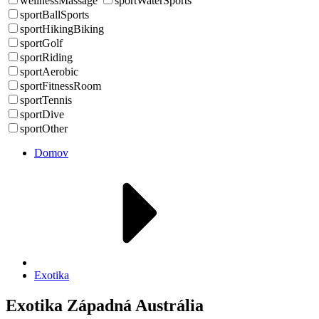
wellnessMassage
sportWaterSports
sportBallSports
sportHikingBiking
sportGolf
sportRiding
sportAerobic
sportFitnessRoom
sportTennis
sportDive
sportOther
Domov
Exotika
Exotika Západná Austrália