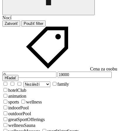
Nocí
Zatvoriť
Použiť filter
Cena za osobu
Hľadať
family
hotelClub
animation
sports
wellness
indoorPool
outdoorPool
greatSportOfferings
wellnessSauna