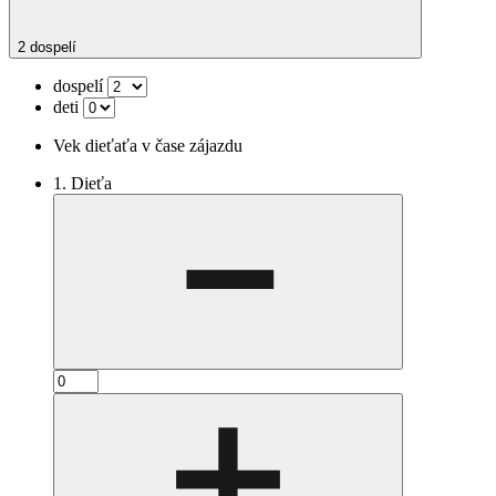
2 dospelí
dospelí
deti
Vek dieťaťa v čase zájazdu
1. Dieťa