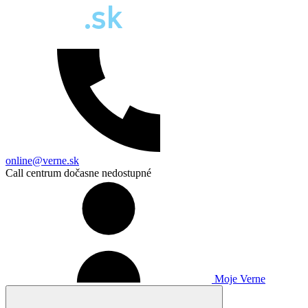
online@verne.sk
Call centrum dočasne nedostupné
Moje Verne