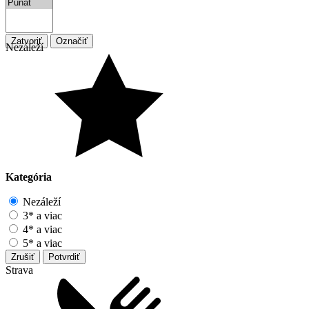
Zatvoriť
Označiť
Nezáleží
Kategória
Nezáleží
3* a viac
4* a viac
5* a viac
Zrušiť
Potvrdiť
Strava