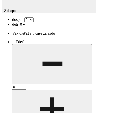
2 dospelí
dospelí
deti
Vek dieťaťa v čase zájazdu
1. Dieťa