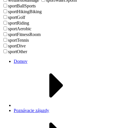
wellnessMassage
sportWaterSports
sportBallSports
sportHikingBiking
sportGolf
sportRiding
sportAerobic
sportFitnessRoom
sportTennis
sportDive
sportOther
Domov
Poznávacie zájazdy