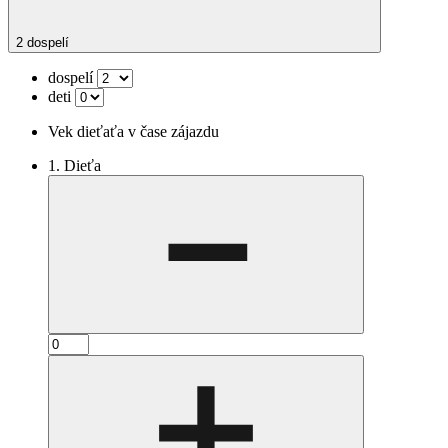
2 dospelí
dospelí
deti
Vek dieťaťa v čase zájazdu
1. Dieťa