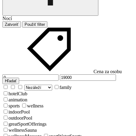
Nocí
Zatvoriť
Použiť filter
Cena za osobu
Hľadať
family
hotelClub
animation
sports
wellness
indoorPool
outdoorPool
greatSportOfferings
wellnessSauna