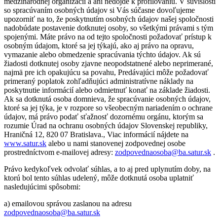
medzinárodnej organizácii a ani nedôjde k profilovaniu. V súvislosti
so spracúvaním osobných údajov si Vás súčasne dovoľujeme
upozorniť na to, že poskytnutím osobných údajov našej spoločnosti
nadobúdate postavenie dotknutej osoby, so všetkými právami s tým
spojenými. Máte právo na od tejto spoločnosti požadovať prístup k
osobným údajom, ktoré sa jej týkajú, ako aj právo na opravu,
vymazanie alebo obmedzenie spracúvania týchto údajov. Ak sú
žiadosti dotknutej osoby zjavne neopodstatnené alebo neprimerané,
najmä pre ich opakujúcu sa povahu, Predávajúci môže požadovať
primeraný poplatok zohľadňujúci administratívne náklady na
poskytnutie informácií alebo odmietnuť konať na základe žiadosti.
Ak sa dotknutá osoba domnieva, že spracúvanie osobných údajov,
ktoré sa jej týka, je v rozpore so všeobecným nariadením o ochrane
údajov, má právo podať sťažnosť dozornému orgánu, ktorým sa
rozumie Úrad na ochranu osobných údajov Slovenskej republiky,
Hraničná 12, 820 07 Bratislava., Viac informácií nájdete na
www.satur.sk
alebo u nami stanovenej zodpovednej osobe
prostredníctvom e-mailovej adresy:
zodpovednaosoba@ba.satur.sk
.
Právo kedykoľvek odvolať súhlas, a to aj pred uplynutím doby, na
ktorú bol tento súhlas udelený, môže dotknutá osoba uplatniť
nasledujúcimi spôsobmi:
a) emailovou správou zaslanou na adresu
zodpovednaosoba@ba.satur.sk