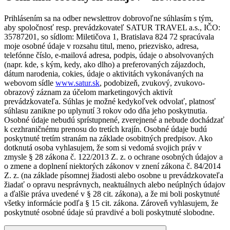
Prihlásením sa na odber newslettrov dobrovoľne súhlasím s tým,
aby spoločnosť resp. prevádzkovateľ SATUR TRAVEL a.s., IČO:
35787201, so sídlom: Miletičova 1, Bratislava 824 72 spracúvala
moje osobné údaje v rozsahu titul, meno, priezvisko, adresa,
telefónne číslo, e-mailová adresa, podpis, údaje o absolvovaných
(napr. kde, s kým, kedy, ako dlho) a preferovaných zájazdoch,
dátum narodenia, cokies, údaje o aktivitách vykonávaných na
webovom sídle
www.satur.sk
, podobizeň, zvukový, zvukovo-
obrazový záznam za účelom marketingových aktivít
prevádzkovateľa. Súhlas je možné kedykoľvek odvolať, platnosť
súhlasu zanikne po uplynutí 3 rokov odo dňa jeho poskytnutia.
Osobné údaje nebudú sprístupnené, zverejnené a nebude dochádzať
k cezhraničnému prenosu do tretích krajín. Osobné údaje budú
poskytnuté tretím stranám na základe osobitných predpisov. Ako
dotknutá osoba vyhlasujem, že som si vedomá svojich práv v
zmysle § 28 zákona č. 122/2013 Z. z. o ochrane osobných údajov a
o zmene a doplnení niektorých zákonov v znení zákona č. 84/2014
Z. z. (na základe písomnej žiadosti alebo osobne u prevádzkovateľa
žiadať o opravu nesprávnych, neaktuálnych alebo neúplných údajov
a ďalšie práva uvedené v § 28 cit. zákona), a že mi boli poskytnuté
všetky informácie podľa § 15 cit. zákona. Zároveň vyhlasujem, že
poskytnuté osobné údaje sú pravdivé a boli poskytnuté slobodne.