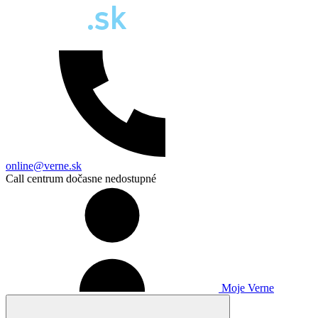
online@verne.sk
Call centrum dočasne nedostupné
Moje Verne