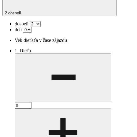
2 dospelí
dospelí
deti
Vek dieťaťa v čase zájazdu
1. Dieťa