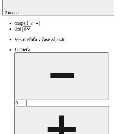
2 dospelí
dospelí
deti
Vek dieťaťa v čase zájazdu
1. Dieťa