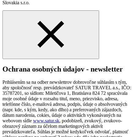
Slovakia s.r.o.
Ochrana osobných údajov - newsletter
Prihlásením sa na odber newslettrov dobrovoľne súhlasím s tým,
aby spoločnosť resp. prevádzkovateľ SATUR TRAVEL a.s., IČO:
35787201, so sídlom: Miletičova 1, Bratislava 824 72 spracúvala
moje osobné údaje v rozsahu titul, meno, priezvisko, adresa,
telefónne číslo, e-mailová adresa, podpis, údaje o absolvovaných
(napr. kde, s kým, kedy, ako dlho) a preferovaných zájazdoch,
dátum narodenia, cokies, údaje o aktivitách vykonávaných na
webovom sídle
www.satur.sk
, podobizeň, zvukový, zvukovo-
obrazový záznam za účelom marketingových aktivít
prevádzkovateľa. Súhlas je možné kedykoľvek odvolať, platnosť