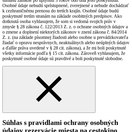
súhlasu zanikne po uplynutí 3 rokov odo dňa jeho poskytnutia.
Osobné údaje nebudú sprístupnené, zverejnené a nebude dochádzať
k cezhraničnému prenosu do tretích krajín. Osobné údaje budú
poskytnuté tretím stranám na základe osobitných predpisov. Ako
dotknutá osoba vyhlasujem, že som si vedomá svojich práv v
zmysle § 28 zákona č. 122/2013 Z. z. o ochrane osobných údajov a
o zmene a doplnení niektorých zákonov v znení zákona č. 84/2014
Z. z. (na základe písomnej žiadosti alebo osobne u prevádzkovateľa
žiadať o opravu nesprávnych, neaktuálnych alebo neúplných údajov
a ďalšie práva uvedené v § 28 cit. zákona), a že mi boli poskytnuté
všetky informácie podľa § 15 cit. zákona. Zároveň vyhlasujem, že
poskytnuté osobné údaje sú pravdivé a boli poskytnuté slobodne.
Súhlas s pravidlami ochrany osobných
údajov rezervácie miesta na cestokino