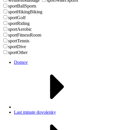
wellnessMassage
sportWaterSports
sportBallSports
sportHikingBiking
sportGolf
sportRiding
sportAerobic
sportFitnessRoom
sportTennis
sportDive
sportOther
Domov
Last minute dovolenky