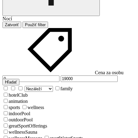
Nocí
Zatvoriť
Použiť filter
Cena za osobu
Hľadať
family
hotelClub
animation
sports
wellness
indoorPool
outdoorPool
greatSportOfferings
wellnessSauna