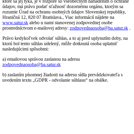
ktoré sa jej týka, je v rozpore so všeobecným nariadením o ochrane
údajov, má právo podať sťažnosť dozornému orgánu, ktorým sa
rozumie Úrad na ochranu osobných údajov Slovenskej republiky,
Hraničná 12, 820 07 Bratislava., Viac informácií nájdete na
www.satur.sk
alebo u nami stanovenej zodpovednej osobe
prostredníctvom e-mailovej adresy:
zodpovednaosoba@ba.satur.sk
.
Právo kedykoľvek odvolať súhlas, a to aj pred uplynutím doby, na
ktorú bol tento súhlas udelený, môže dotknutá osoba uplatniť
nasledujúcimi spôsobmi:
a) emailovou správou zaslanou na adresu
zodpovednaosoba@ba.satur.sk
b) zaslaním písomnej žiadosti na adresu sídla prevádzkovateľa s
uvedením textu „GDPR - odvolanie súhlasu“ na obálke.