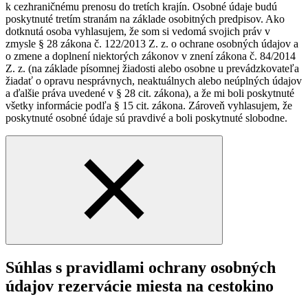
k cezhraničnému prenosu do tretích krajín. Osobné údaje budú
poskytnuté tretím stranám na základe osobitných predpisov. Ako
dotknutá osoba vyhlasujem, že som si vedomá svojich práv v
zmysle § 28 zákona č. 122/2013 Z. z. o ochrane osobných údajov a
o zmene a doplnení niektorých zákonov v znení zákona č. 84/2014
Z. z. (na základe písomnej žiadosti alebo osobne u prevádzkovateľa
žiadať o opravu nesprávnych, neaktuálnych alebo neúplných údajov
a ďalšie práva uvedené v § 28 cit. zákona), a že mi boli poskytnuté
všetky informácie podľa § 15 cit. zákona. Zároveň vyhlasujem, že
poskytnuté osobné údaje sú pravdivé a boli poskytnuté slobodne.
Súhlas s pravidlami ochrany osobných
údajov rezervácie miesta na cestokino