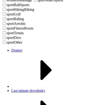
wellnessMassage
sportWaterSports
sportBallSports
sportHikingBiking
sportGolf
sportRiding
sportAerobic
sportFitnessRoom
sportTennis
sportDive
sportOther
Domov
Last minute dovolenky