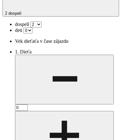
2 dospelí
dospelí
deti
Vek dieťaťa v čase zájazdu
1. Dieťa