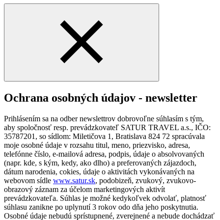
Ochrana osobných údajov - newsletter
Prihlásením sa na odber newslettrov dobrovoľne súhlasím s tým,
aby spoločnosť resp. prevádzkovateľ SATUR TRAVEL a.s., IČO:
35787201, so sídlom: Miletičova 1, Bratislava 824 72 spracúvala
moje osobné údaje v rozsahu titul, meno, priezvisko, adresa,
telefónne číslo, e-mailová adresa, podpis, údaje o absolvovaných
(napr. kde, s kým, kedy, ako dlho) a preferovaných zájazdoch,
dátum narodenia, cokies, údaje o aktivitách vykonávaných na
webovom sídle
www.satur.sk
, podobizeň, zvukový, zvukovo-
obrazový záznam za účelom marketingových aktivít
prevádzkovateľa. Súhlas je možné kedykoľvek odvolať, platnosť
súhlasu zanikne po uplynutí 3 rokov odo dňa jeho poskytnutia.
Osobné údaje nebudú sprístupnené, zverejnené a nebude dochádzať