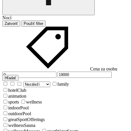
Nocí
Zatvoriť
Použiť filter
Cena za osobu
Hľadať
family
hotelClub
animation
sports
wellness
indoorPool
outdoorPool
greatSportOfferings
wellnessSauna