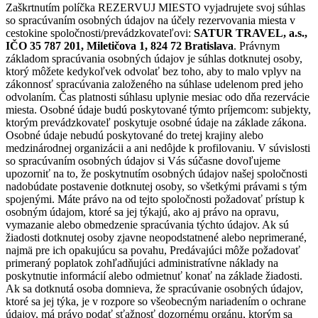
Zaškrtnutím políčka REZERVUJ MIESTO vyjadrujete svoj súhlas
so spracúvaním osobných údajov na účely rezervovania miesta v
cestokine spoločnosti/prevádzkovateľovi:
SATUR TRAVEL, a.s.,
IČO 35 787 201, Miletičova 1, 824 72 Bratislava
. Právnym
základom spracúvania osobných údajov je súhlas dotknutej osoby,
ktorý môžete kedykoľvek odvolať bez toho, aby to malo vplyv na
zákonnosť spracúvania založeného na súhlase udelenom pred jeho
odvolaním. Čas platnosti súhlasu uplynie mesiac odo dňa rezervácie
miesta. Osobné údaje budú poskytované týmto príjemcom: subjekty,
ktorým prevádzkovateľ poskytuje osobné údaje na základe zákona.
Osobné údaje nebudú poskytované do tretej krajiny alebo
medzinárodnej organizácii a ani nedôjde k profilovaniu. V súvislosti
so spracúvaním osobných údajov si Vás súčasne dovoľujeme
upozorniť na to, že poskytnutím osobných údajov našej spoločnosti
nadobúdate postavenie dotknutej osoby, so všetkými právami s tým
spojenými. Máte právo na od tejto spoločnosti požadovať prístup k
osobným údajom, ktoré sa jej týkajú, ako aj právo na opravu,
vymazanie alebo obmedzenie spracúvania týchto údajov. Ak sú
žiadosti dotknutej osoby zjavne neopodstatnené alebo neprimerané,
najmä pre ich opakujúcu sa povahu, Predávajúci môže požadovať
primeraný poplatok zohľadňujúci administratívne náklady na
poskytnutie informácií alebo odmietnuť konať na základe žiadosti.
Ak sa dotknutá osoba domnieva, že spracúvanie osobných údajov,
ktoré sa jej týka, je v rozpore so všeobecným nariadením o ochrane
údajov, má právo podať sťažnosť dozornému orgánu, ktorým sa