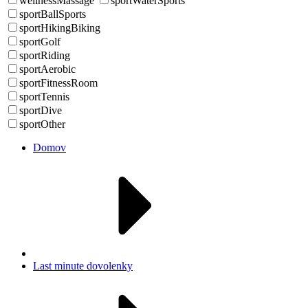
wellnessMassage
sportWaterSports
sportBallSports
sportHikingBiking
sportGolf
sportRiding
sportAerobic
sportFitnessRoom
sportTennis
sportDive
sportOther
Domov
Last minute dovolenky