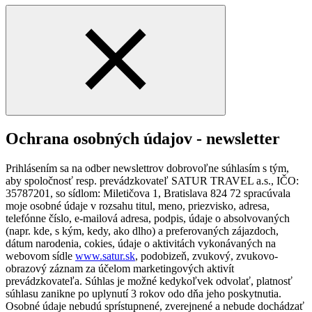
Ochrana osobných údajov - newsletter
Prihlásením sa na odber newslettrov dobrovoľne súhlasím s tým,
aby spoločnosť resp. prevádzkovateľ SATUR TRAVEL a.s., IČO:
35787201, so sídlom: Miletičova 1, Bratislava 824 72 spracúvala
moje osobné údaje v rozsahu titul, meno, priezvisko, adresa,
telefónne číslo, e-mailová adresa, podpis, údaje o absolvovaných
(napr. kde, s kým, kedy, ako dlho) a preferovaných zájazdoch,
dátum narodenia, cokies, údaje o aktivitách vykonávaných na
webovom sídle
www.satur.sk
, podobizeň, zvukový, zvukovo-
obrazový záznam za účelom marketingových aktivít
prevádzkovateľa. Súhlas je možné kedykoľvek odvolať, platnosť
súhlasu zanikne po uplynutí 3 rokov odo dňa jeho poskytnutia.
Osobné údaje nebudú sprístupnené, zverejnené a nebude dochádzať