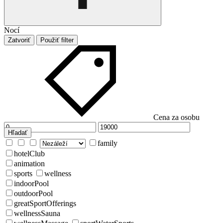
Nocí
Zatvoriť
Použiť filter
Cena za osobu
Hľadať
family
hotelClub
animation
sports
wellness
indoorPool
outdoorPool
greatSportOfferings
wellnessSauna