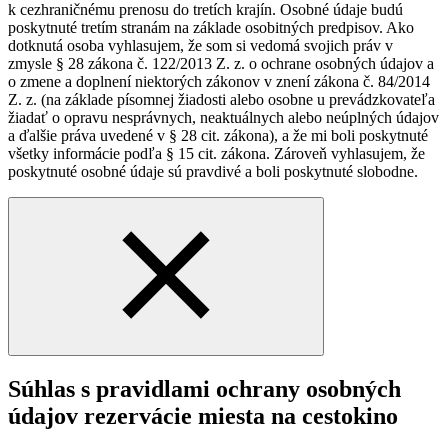
k cezhraničnému prenosu do tretích krajín. Osobné údaje budú
poskytnuté tretím stranám na základe osobitných predpisov. Ako
dotknutá osoba vyhlasujem, že som si vedomá svojich práv v
zmysle § 28 zákona č. 122/2013 Z. z. o ochrane osobných údajov a
o zmene a doplnení niektorých zákonov v znení zákona č. 84/2014
Z. z. (na základe písomnej žiadosti alebo osobne u prevádzkovateľa
žiadať o opravu nesprávnych, neaktuálnych alebo neúplných údajov
a ďalšie práva uvedené v § 28 cit. zákona), a že mi boli poskytnuté
všetky informácie podľa § 15 cit. zákona. Zároveň vyhlasujem, že
poskytnuté osobné údaje sú pravdivé a boli poskytnuté slobodne.
Súhlas s pravidlami ochrany osobných
údajov rezervácie miesta na cestokino