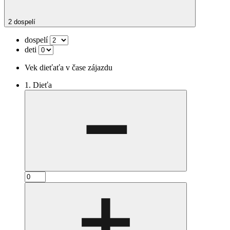
2 dospelí
dospelí
deti
Vek dieťaťa v čase zájazdu
1. Dieťa