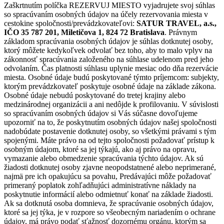
Zaškrtnutím políčka REZERVUJ MIESTO vyjadrujete svoj súhlas
so spracúvaním osobných údajov na účely rezervovania miesta v
cestokine spoločnosti/prevádzkovateľovi:
SATUR TRAVEL, a.s.,
IČO 35 787 201, Miletičova 1, 824 72 Bratislava
. Právnym
základom spracúvania osobných údajov je súhlas dotknutej osoby,
ktorý môžete kedykoľvek odvolať bez toho, aby to malo vplyv na
zákonnosť spracúvania založeného na súhlase udelenom pred jeho
odvolaním. Čas platnosti súhlasu uplynie mesiac odo dňa rezervácie
miesta. Osobné údaje budú poskytované týmto príjemcom: subjekty,
ktorým prevádzkovateľ poskytuje osobné údaje na základe zákona.
Osobné údaje nebudú poskytované do tretej krajiny alebo
medzinárodnej organizácii a ani nedôjde k profilovaniu. V súvislosti
so spracúvaním osobných údajov si Vás súčasne dovoľujeme
upozorniť na to, že poskytnutím osobných údajov našej spoločnosti
nadobúdate postavenie dotknutej osoby, so všetkými právami s tým
spojenými. Máte právo na od tejto spoločnosti požadovať prístup k
osobným údajom, ktoré sa jej týkajú, ako aj právo na opravu,
vymazanie alebo obmedzenie spracúvania týchto údajov. Ak sú
žiadosti dotknutej osoby zjavne neopodstatnené alebo neprimerané,
najmä pre ich opakujúcu sa povahu, Predávajúci môže požadovať
primeraný poplatok zohľadňujúci administratívne náklady na
poskytnutie informácií alebo odmietnuť konať na základe žiadosti.
Ak sa dotknutá osoba domnieva, že spracúvanie osobných údajov,
ktoré sa jej týka, je v rozpore so všeobecným nariadením o ochrane
údajov, má právo podať sťažnosť dozornému orgánu, ktorým sa