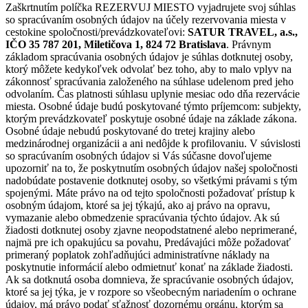
Zaškrtnutím políčka REZERVUJ MIESTO vyjadrujete svoj súhlas
so spracúvaním osobných údajov na účely rezervovania miesta v
cestokine spoločnosti/prevádzkovateľovi:
SATUR TRAVEL, a.s.,
IČO 35 787 201, Miletičova 1, 824 72 Bratislava
. Právnym
základom spracúvania osobných údajov je súhlas dotknutej osoby,
ktorý môžete kedykoľvek odvolať bez toho, aby to malo vplyv na
zákonnosť spracúvania založeného na súhlase udelenom pred jeho
odvolaním. Čas platnosti súhlasu uplynie mesiac odo dňa rezervácie
miesta. Osobné údaje budú poskytované týmto príjemcom: subjekty,
ktorým prevádzkovateľ poskytuje osobné údaje na základe zákona.
Osobné údaje nebudú poskytované do tretej krajiny alebo
medzinárodnej organizácii a ani nedôjde k profilovaniu. V súvislosti
so spracúvaním osobných údajov si Vás súčasne dovoľujeme
upozorniť na to, že poskytnutím osobných údajov našej spoločnosti
nadobúdate postavenie dotknutej osoby, so všetkými právami s tým
spojenými. Máte právo na od tejto spoločnosti požadovať prístup k
osobným údajom, ktoré sa jej týkajú, ako aj právo na opravu,
vymazanie alebo obmedzenie spracúvania týchto údajov. Ak sú
žiadosti dotknutej osoby zjavne neopodstatnené alebo neprimerané,
najmä pre ich opakujúcu sa povahu, Predávajúci môže požadovať
primeraný poplatok zohľadňujúci administratívne náklady na
poskytnutie informácií alebo odmietnuť konať na základe žiadosti.
Ak sa dotknutá osoba domnieva, že spracúvanie osobných údajov,
ktoré sa jej týka, je v rozpore so všeobecným nariadením o ochrane
údajov, má právo podať sťažnosť dozornému orgánu, ktorým sa