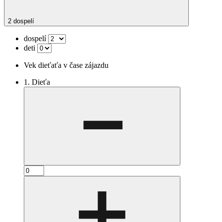
2 dospelí
dospelí
deti
Vek dieťaťa v čase zájazdu
1. Dieťa