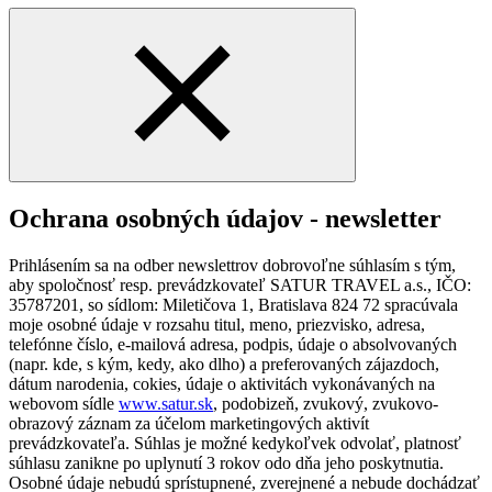
Ochrana osobných údajov - newsletter
Prihlásením sa na odber newslettrov dobrovoľne súhlasím s tým,
aby spoločnosť resp. prevádzkovateľ SATUR TRAVEL a.s., IČO:
35787201, so sídlom: Miletičova 1, Bratislava 824 72 spracúvala
moje osobné údaje v rozsahu titul, meno, priezvisko, adresa,
telefónne číslo, e-mailová adresa, podpis, údaje o absolvovaných
(napr. kde, s kým, kedy, ako dlho) a preferovaných zájazdoch,
dátum narodenia, cokies, údaje o aktivitách vykonávaných na
webovom sídle
www.satur.sk
, podobizeň, zvukový, zvukovo-
obrazový záznam za účelom marketingových aktivít
prevádzkovateľa. Súhlas je možné kedykoľvek odvolať, platnosť
súhlasu zanikne po uplynutí 3 rokov odo dňa jeho poskytnutia.
Osobné údaje nebudú sprístupnené, zverejnené a nebude dochádzať