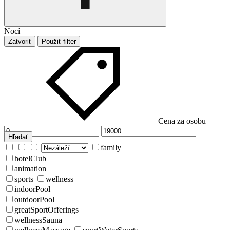
Nocí
Zatvoriť
Použiť filter
Cena za osobu
Hľadať
family
hotelClub
animation
sports
wellness
indoorPool
outdoorPool
greatSportOfferings
wellnessSauna