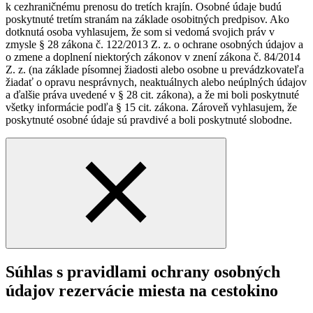
k cezhraničnému prenosu do tretích krajín. Osobné údaje budú
poskytnuté tretím stranám na základe osobitných predpisov. Ako
dotknutá osoba vyhlasujem, že som si vedomá svojich práv v
zmysle § 28 zákona č. 122/2013 Z. z. o ochrane osobných údajov a
o zmene a doplnení niektorých zákonov v znení zákona č. 84/2014
Z. z. (na základe písomnej žiadosti alebo osobne u prevádzkovateľa
žiadať o opravu nesprávnych, neaktuálnych alebo neúplných údajov
a ďalšie práva uvedené v § 28 cit. zákona), a že mi boli poskytnuté
všetky informácie podľa § 15 cit. zákona. Zároveň vyhlasujem, že
poskytnuté osobné údaje sú pravdivé a boli poskytnuté slobodne.
Súhlas s pravidlami ochrany osobných
údajov rezervácie miesta na cestokino