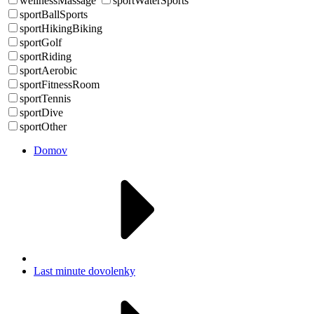
wellnessMassage
sportWaterSports
sportBallSports
sportHikingBiking
sportGolf
sportRiding
sportAerobic
sportFitnessRoom
sportTennis
sportDive
sportOther
Domov
Last minute dovolenky