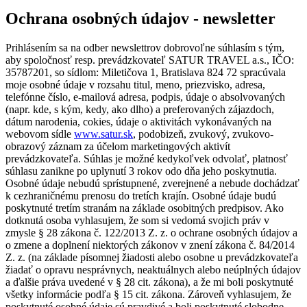
Ochrana osobných údajov - newsletter
Prihlásením sa na odber newslettrov dobrovoľne súhlasím s tým,
aby spoločnosť resp. prevádzkovateľ SATUR TRAVEL a.s., IČO:
35787201, so sídlom: Miletičova 1, Bratislava 824 72 spracúvala
moje osobné údaje v rozsahu titul, meno, priezvisko, adresa,
telefónne číslo, e-mailová adresa, podpis, údaje o absolvovaných
(napr. kde, s kým, kedy, ako dlho) a preferovaných zájazdoch,
dátum narodenia, cokies, údaje o aktivitách vykonávaných na
webovom sídle
www.satur.sk
, podobizeň, zvukový, zvukovo-
obrazový záznam za účelom marketingových aktivít
prevádzkovateľa. Súhlas je možné kedykoľvek odvolať, platnosť
súhlasu zanikne po uplynutí 3 rokov odo dňa jeho poskytnutia.
Osobné údaje nebudú sprístupnené, zverejnené a nebude dochádzať
k cezhraničnému prenosu do tretích krajín. Osobné údaje budú
poskytnuté tretím stranám na základe osobitných predpisov. Ako
dotknutá osoba vyhlasujem, že som si vedomá svojich práv v
zmysle § 28 zákona č. 122/2013 Z. z. o ochrane osobných údajov a
o zmene a doplnení niektorých zákonov v znení zákona č. 84/2014
Z. z. (na základe písomnej žiadosti alebo osobne u prevádzkovateľa
žiadať o opravu nesprávnych, neaktuálnych alebo neúplných údajov
a ďalšie práva uvedené v § 28 cit. zákona), a že mi boli poskytnuté
všetky informácie podľa § 15 cit. zákona. Zároveň vyhlasujem, že
poskytnuté osobné údaje sú pravdivé a boli poskytnuté slobodne.