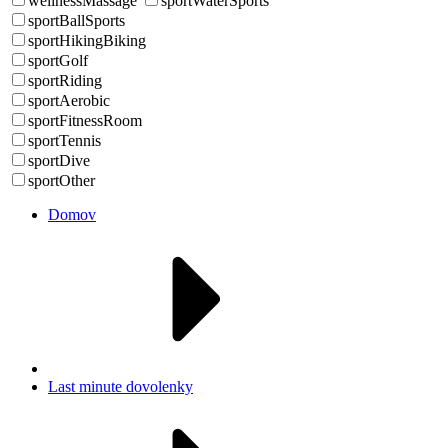
wellnessMassage
sportWaterSports
sportBallSports
sportHikingBiking
sportGolf
sportRiding
sportAerobic
sportFitnessRoom
sportTennis
sportDive
sportOther
Domov
Last minute dovolenky