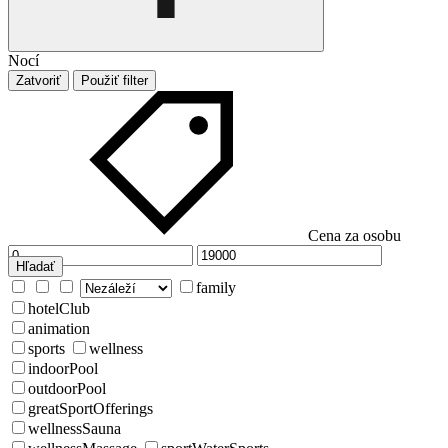
Nocí
Zatvoriť
Použiť filter
Cena za osobu
Hľadať
family
hotelClub
animation
sports
wellness
indoorPool
outdoorPool
greatSportOfferings
wellnessSauna