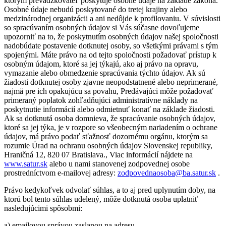
ktorým prevádzkovateľ poskytuje osobné údaje na základe zákona.
Osobné údaje nebudú poskytované do tretej krajiny alebo
medzinárodnej organizácii a ani nedôjde k profilovaniu. V súvislosti
so spracúvaním osobných údajov si Vás súčasne dovoľujeme
upozorniť na to, že poskytnutím osobných údajov našej spoločnosti
nadobúdate postavenie dotknutej osoby, so všetkými právami s tým
spojenými. Máte právo na od tejto spoločnosti požadovať prístup k
osobným údajom, ktoré sa jej týkajú, ako aj právo na opravu,
vymazanie alebo obmedzenie spracúvania týchto údajov. Ak sú
žiadosti dotknutej osoby zjavne neopodstatnené alebo neprimerané,
najmä pre ich opakujúcu sa povahu, Predávajúci môže požadovať
primeraný poplatok zohľadňujúci administratívne náklady na
poskytnutie informácií alebo odmietnuť konať na základe žiadosti.
Ak sa dotknutá osoba domnieva, že spracúvanie osobných údajov,
ktoré sa jej týka, je v rozpore so všeobecným nariadením o ochrane
údajov, má právo podať sťažnosť dozornému orgánu, ktorým sa
rozumie Úrad na ochranu osobných údajov Slovenskej republiky,
Hraničná 12, 820 07 Bratislava., Viac informácií nájdete na
www.satur.sk
alebo u nami stanovenej zodpovednej osobe
prostredníctvom e-mailovej adresy:
zodpovednaosoba@ba.satur.sk
.
Právo kedykoľvek odvolať súhlas, a to aj pred uplynutím doby, na
ktorú bol tento súhlas udelený, môže dotknutá osoba uplatniť
nasledujúcimi spôsobmi:
a) emailovou správou zaslanou na adresu