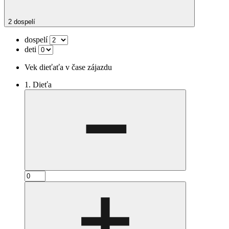
2 dospelí
dospelí
deti
Vek dieťaťa v čase zájazdu
1. Dieťa