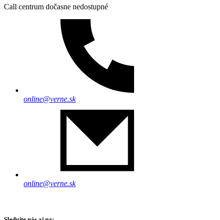
Call centrum dočasne nedostupné
online@verne.sk
online@verne.sk
Sledujte nás aj na: