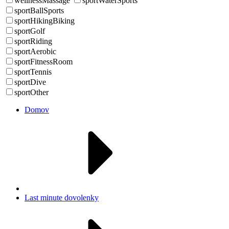
wellnessMassage
sportWaterSports
sportBallSports
sportHikingBiking
sportGolf
sportRiding
sportAerobic
sportFitnessRoom
sportTennis
sportDive
sportOther
Domov
Last minute dovolenky