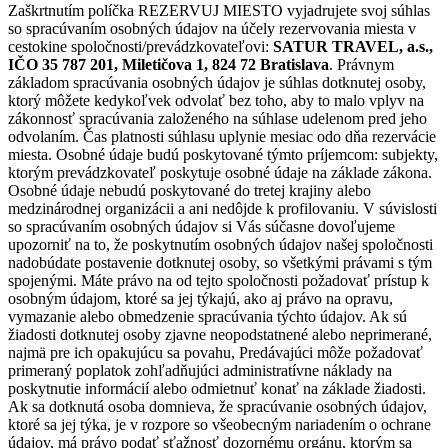
Zaškrtnutím políčka REZERVUJ MIESTO vyjadrujete svoj súhlas
so spracúvaním osobných údajov na účely rezervovania miesta v
cestokine spoločnosti/prevádzkovateľovi:
SATUR TRAVEL, a.s.,
IČO 35 787 201, Miletičova 1, 824 72 Bratislava
. Právnym
základom spracúvania osobných údajov je súhlas dotknutej osoby,
ktorý môžete kedykoľvek odvolať bez toho, aby to malo vplyv na
zákonnosť spracúvania založeného na súhlase udelenom pred jeho
odvolaním. Čas platnosti súhlasu uplynie mesiac odo dňa rezervácie
miesta. Osobné údaje budú poskytované týmto príjemcom: subjekty,
ktorým prevádzkovateľ poskytuje osobné údaje na základe zákona.
Osobné údaje nebudú poskytované do tretej krajiny alebo
medzinárodnej organizácii a ani nedôjde k profilovaniu. V súvislosti
so spracúvaním osobných údajov si Vás súčasne dovoľujeme
upozorniť na to, že poskytnutím osobných údajov našej spoločnosti
nadobúdate postavenie dotknutej osoby, so všetkými právami s tým
spojenými. Máte právo na od tejto spoločnosti požadovať prístup k
osobným údajom, ktoré sa jej týkajú, ako aj právo na opravu,
vymazanie alebo obmedzenie spracúvania týchto údajov. Ak sú
žiadosti dotknutej osoby zjavne neopodstatnené alebo neprimerané,
najmä pre ich opakujúcu sa povahu, Predávajúci môže požadovať
primeraný poplatok zohľadňujúci administratívne náklady na
poskytnutie informácií alebo odmietnuť konať na základe žiadosti.
Ak sa dotknutá osoba domnieva, že spracúvanie osobných údajov,
ktoré sa jej týka, je v rozpore so všeobecným nariadením o ochrane
údajov, má právo podať sťažnosť dozornému orgánu, ktorým sa