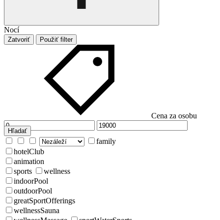
Nocí
Zatvoriť
Použiť filter
Cena za osobu
Hľadať
family
hotelClub
animation
sports
wellness
indoorPool
outdoorPool
greatSportOfferings
wellnessSauna