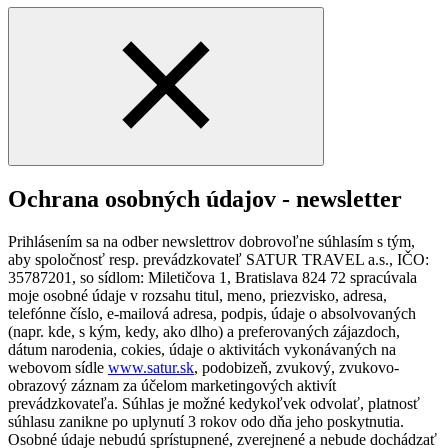
Ochrana osobných údajov - newsletter
Prihlásením sa na odber newslettrov dobrovoľne súhlasím s tým,
aby spoločnosť resp. prevádzkovateľ SATUR TRAVEL a.s., IČO:
35787201, so sídlom: Miletičova 1, Bratislava 824 72 spracúvala
moje osobné údaje v rozsahu titul, meno, priezvisko, adresa,
telefónne číslo, e-mailová adresa, podpis, údaje o absolvovaných
(napr. kde, s kým, kedy, ako dlho) a preferovaných zájazdoch,
dátum narodenia, cokies, údaje o aktivitách vykonávaných na
webovom sídle
www.satur.sk
, podobizeň, zvukový, zvukovo-
obrazový záznam za účelom marketingových aktivít
prevádzkovateľa. Súhlas je možné kedykoľvek odvolať, platnosť
súhlasu zanikne po uplynutí 3 rokov odo dňa jeho poskytnutia.
Osobné údaje nebudú sprístupnené, zverejnené a nebude dochádzať