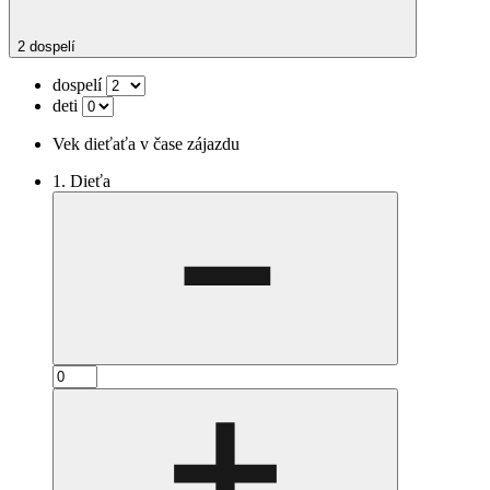
2 dospelí
dospelí
deti
Vek dieťaťa v čase zájazdu
1. Dieťa