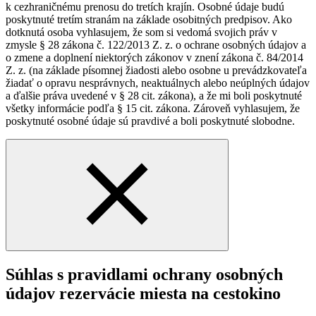
k cezhraničnému prenosu do tretích krajín. Osobné údaje budú
poskytnuté tretím stranám na základe osobitných predpisov. Ako
dotknutá osoba vyhlasujem, že som si vedomá svojich práv v
zmysle § 28 zákona č. 122/2013 Z. z. o ochrane osobných údajov a
o zmene a doplnení niektorých zákonov v znení zákona č. 84/2014
Z. z. (na základe písomnej žiadosti alebo osobne u prevádzkovateľa
žiadať o opravu nesprávnych, neaktuálnych alebo neúplných údajov
a ďalšie práva uvedené v § 28 cit. zákona), a že mi boli poskytnuté
všetky informácie podľa § 15 cit. zákona. Zároveň vyhlasujem, že
poskytnuté osobné údaje sú pravdivé a boli poskytnuté slobodne.
Súhlas s pravidlami ochrany osobných
údajov rezervácie miesta na cestokino