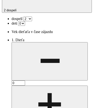
2 dospelí
dospelí
deti
Vek dieťaťa v čase zájazdu
1. Dieťa