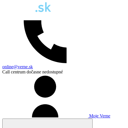
online@verne.sk
Call centrum dočasne nedostupné
Moje Verne