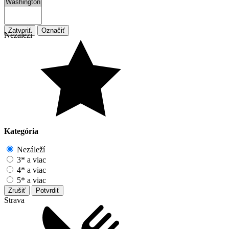
Zatvoriť
Označiť
Nezáleží
Kategória
Nezáleží
3* a viac
4* a viac
5* a viac
Zrušiť
Potvrdiť
Strava