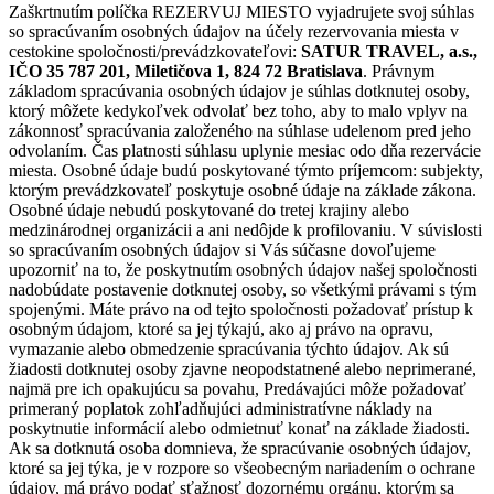
Zaškrtnutím políčka REZERVUJ MIESTO vyjadrujete svoj súhlas
so spracúvaním osobných údajov na účely rezervovania miesta v
cestokine spoločnosti/prevádzkovateľovi:
SATUR TRAVEL, a.s.,
IČO 35 787 201, Miletičova 1, 824 72 Bratislava
. Právnym
základom spracúvania osobných údajov je súhlas dotknutej osoby,
ktorý môžete kedykoľvek odvolať bez toho, aby to malo vplyv na
zákonnosť spracúvania založeného na súhlase udelenom pred jeho
odvolaním. Čas platnosti súhlasu uplynie mesiac odo dňa rezervácie
miesta. Osobné údaje budú poskytované týmto príjemcom: subjekty,
ktorým prevádzkovateľ poskytuje osobné údaje na základe zákona.
Osobné údaje nebudú poskytované do tretej krajiny alebo
medzinárodnej organizácii a ani nedôjde k profilovaniu. V súvislosti
so spracúvaním osobných údajov si Vás súčasne dovoľujeme
upozorniť na to, že poskytnutím osobných údajov našej spoločnosti
nadobúdate postavenie dotknutej osoby, so všetkými právami s tým
spojenými. Máte právo na od tejto spoločnosti požadovať prístup k
osobným údajom, ktoré sa jej týkajú, ako aj právo na opravu,
vymazanie alebo obmedzenie spracúvania týchto údajov. Ak sú
žiadosti dotknutej osoby zjavne neopodstatnené alebo neprimerané,
najmä pre ich opakujúcu sa povahu, Predávajúci môže požadovať
primeraný poplatok zohľadňujúci administratívne náklady na
poskytnutie informácií alebo odmietnuť konať na základe žiadosti.
Ak sa dotknutá osoba domnieva, že spracúvanie osobných údajov,
ktoré sa jej týka, je v rozpore so všeobecným nariadením o ochrane
údajov, má právo podať sťažnosť dozornému orgánu, ktorým sa