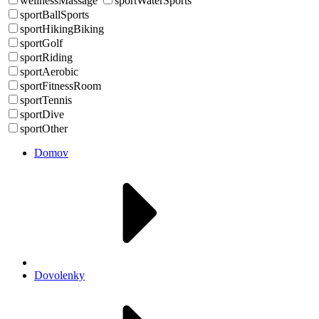
wellnessMassage
sportWaterSports
sportBallSports
sportHikingBiking
sportGolf
sportRiding
sportAerobic
sportFitnessRoom
sportTennis
sportDive
sportOther
Domov
Dovolenky