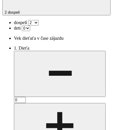
2 dospelí
dospelí
deti
Vek dieťaťa v čase zájazdu
1. Dieťa