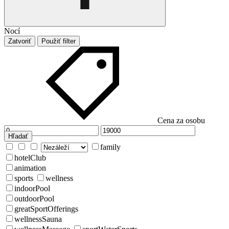
Nocí
Zatvoriť
Použiť filter
Cena za osobu
Hľadať
family
hotelClub
animation
sports
wellness
indoorPool
outdoorPool
greatSportOfferings
wellnessSauna