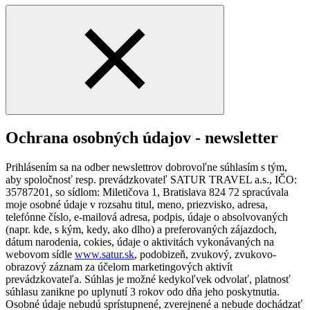
Ochrana osobných údajov - newsletter
Prihlásením sa na odber newslettrov dobrovoľne súhlasím s tým,
aby spoločnosť resp. prevádzkovateľ SATUR TRAVEL a.s., IČO:
35787201, so sídlom: Miletičova 1, Bratislava 824 72 spracúvala
moje osobné údaje v rozsahu titul, meno, priezvisko, adresa,
telefónne číslo, e-mailová adresa, podpis, údaje o absolvovaných
(napr. kde, s kým, kedy, ako dlho) a preferovaných zájazdoch,
dátum narodenia, cokies, údaje o aktivitách vykonávaných na
webovom sídle
www.satur.sk
, podobizeň, zvukový, zvukovo-
obrazový záznam za účelom marketingových aktivít
prevádzkovateľa. Súhlas je možné kedykoľvek odvolať, platnosť
súhlasu zanikne po uplynutí 3 rokov odo dňa jeho poskytnutia.
Osobné údaje nebudú sprístupnené, zverejnené a nebude dochádzať