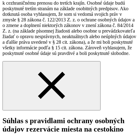
k cezhraničnému prenosu do tretích krajín. Osobné údaje budú
poskytnuté tretím stranám na základe osobitných predpisov. Ako
dotknutá osoba vyhlasujem, že som si vedomá svojich práv v
zmysle § 28 zákona č. 122/2013 Z. z. o ochrane osobných údajov a
o zmene a doplnení niektorých zákonov v znení zákona č. 84/2014
Z. z. (na základe písomnej žiadosti alebo osobne u prevádzkovateľa
žiadať o opravu nesprávnych, neaktuálnych alebo neúplných údajov
a ďalšie práva uvedené v § 28 cit. zákona), a že mi boli poskytnuté
všetky informácie podľa § 15 cit. zákona. Zároveň vyhlasujem, že
poskytnuté osobné údaje sú pravdivé a boli poskytnuté slobodne.
Súhlas s pravidlami ochrany osobných
údajov rezervácie miesta na cestokino