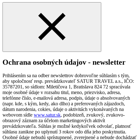
Ochrana osobných údajov - newsletter
Prihlásením sa na odber newslettrov dobrovoľne súhlasím s tým,
aby spoločnosť resp. prevádzkovateľ SATUR TRAVEL a.s., IČO:
35787201, so sídlom: Miletičova 1, Bratislava 824 72 spracúvala
moje osobné údaje v rozsahu titul, meno, priezvisko, adresa,
telefónne číslo, e-mailová adresa, podpis, údaje o absolvovaných
(napr. kde, s kým, kedy, ako dlho) a preferovaných zájazdoch,
dátum narodenia, cokies, údaje o aktivitách vykonávaných na
webovom sídle
www.satur.sk
, podobizeň, zvukový, zvukovo-
obrazový záznam za účelom marketingových aktivít
prevádzkovateľa. Súhlas je možné kedykoľvek odvolať, platnosť
súhlasu zanikne po uplynutí 3 rokov odo dňa jeho poskytnutia.
Osobné údaje nebudú sprístupnené, zverejnené a nebude dochádzať