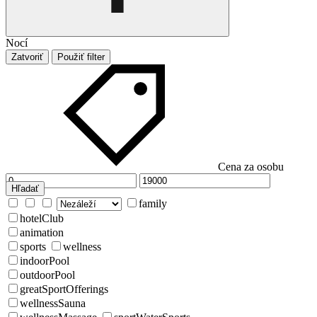
Nocí
Zatvoriť
Použiť filter
Cena za osobu
Hľadať
family
hotelClub
animation
sports
wellness
indoorPool
outdoorPool
greatSportOfferings
wellnessSauna