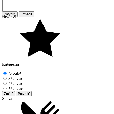
Zatvoriť
Označiť
Nezáleží
Kategória
Nezáleží
3* a viac
4* a viac
5* a viac
Zrušiť
Potvrdiť
Strava