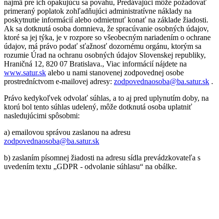
najmä pre ich opakujúcu sa povahu, Predávajúci môže požadovať
primeraný poplatok zohľadňujúci administratívne náklady na
poskytnutie informácií alebo odmietnuť konať na základe žiadosti.
Ak sa dotknutá osoba domnieva, že spracúvanie osobných údajov,
ktoré sa jej týka, je v rozpore so všeobecným nariadením o ochrane
údajov, má právo podať sťažnosť dozornému orgánu, ktorým sa
rozumie Úrad na ochranu osobných údajov Slovenskej republiky,
Hraničná 12, 820 07 Bratislava., Viac informácií nájdete na
www.satur.sk
alebo u nami stanovenej zodpovednej osobe
prostredníctvom e-mailovej adresy:
zodpovednaosoba@ba.satur.sk
.
Právo kedykoľvek odvolať súhlas, a to aj pred uplynutím doby, na
ktorú bol tento súhlas udelený, môže dotknutá osoba uplatniť
nasledujúcimi spôsobmi:
a) emailovou správou zaslanou na adresu
zodpovednaosoba@ba.satur.sk
b) zaslaním písomnej žiadosti na adresu sídla prevádzkovateľa s
uvedením textu „GDPR - odvolanie súhlasu“ na obálke.