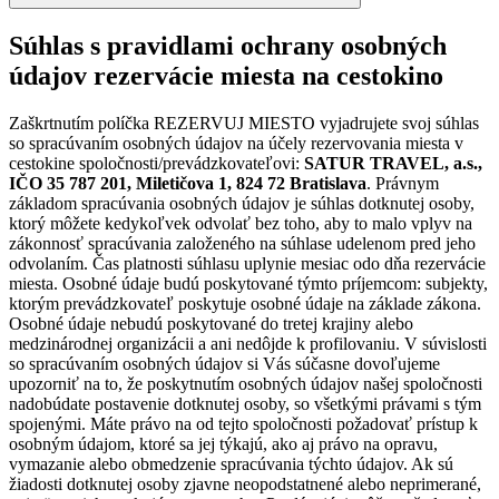
Súhlas s pravidlami ochrany osobných
údajov rezervácie miesta na cestokino
Zaškrtnutím políčka REZERVUJ MIESTO vyjadrujete svoj súhlas
so spracúvaním osobných údajov na účely rezervovania miesta v
cestokine spoločnosti/prevádzkovateľovi:
SATUR TRAVEL, a.s.,
IČO 35 787 201, Miletičova 1, 824 72 Bratislava
. Právnym
základom spracúvania osobných údajov je súhlas dotknutej osoby,
ktorý môžete kedykoľvek odvolať bez toho, aby to malo vplyv na
zákonnosť spracúvania založeného na súhlase udelenom pred jeho
odvolaním. Čas platnosti súhlasu uplynie mesiac odo dňa rezervácie
miesta. Osobné údaje budú poskytované týmto príjemcom: subjekty,
ktorým prevádzkovateľ poskytuje osobné údaje na základe zákona.
Osobné údaje nebudú poskytované do tretej krajiny alebo
medzinárodnej organizácii a ani nedôjde k profilovaniu. V súvislosti
so spracúvaním osobných údajov si Vás súčasne dovoľujeme
upozorniť na to, že poskytnutím osobných údajov našej spoločnosti
nadobúdate postavenie dotknutej osoby, so všetkými právami s tým
spojenými. Máte právo na od tejto spoločnosti požadovať prístup k
osobným údajom, ktoré sa jej týkajú, ako aj právo na opravu,
vymazanie alebo obmedzenie spracúvania týchto údajov. Ak sú
žiadosti dotknutej osoby zjavne neopodstatnené alebo neprimerané,