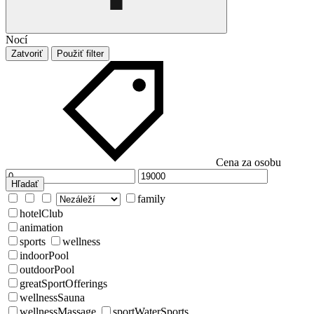
Nocí
Zatvoriť
Použiť filter
Cena za osobu
Hľadať
family
hotelClub
animation
sports
wellness
indoorPool
outdoorPool
greatSportOfferings
wellnessSauna
wellnessMassage
sportWaterSports