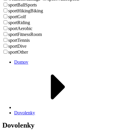
sportBallSports
sportHikingBiking
sportGolf
sportRiding
sportAerobic
sportFitnessRoom
sportTennis
sportDive
sportOther
Domov
Dovolenky
Dovolenky