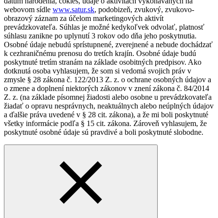
dátum narodenia, cokies, údaje o aktivitách vykonávaných na
webovom sídle
www.satur.sk
, podobizeň, zvukový, zvukovo-
obrazový záznam za účelom marketingových aktivít
prevádzkovateľa. Súhlas je možné kedykoľvek odvolať, platnosť
súhlasu zanikne po uplynutí 3 rokov odo dňa jeho poskytnutia.
Osobné údaje nebudú sprístupnené, zverejnené a nebude dochádzať
k cezhraničnému prenosu do tretích krajín. Osobné údaje budú
poskytnuté tretím stranám na základe osobitných predpisov. Ako
dotknutá osoba vyhlasujem, že som si vedomá svojich práv v
zmysle § 28 zákona č. 122/2013 Z. z. o ochrane osobných údajov a
o zmene a doplnení niektorých zákonov v znení zákona č. 84/2014
Z. z. (na základe písomnej žiadosti alebo osobne u prevádzkovateľa
žiadať o opravu nesprávnych, neaktuálnych alebo neúplných údajov
a ďalšie práva uvedené v § 28 cit. zákona), a že mi boli poskytnuté
všetky informácie podľa § 15 cit. zákona. Zároveň vyhlasujem, že
poskytnuté osobné údaje sú pravdivé a boli poskytnuté slobodne.