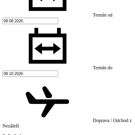
Termín od
Termín do
Doprava / Odchod z
Nezáleží