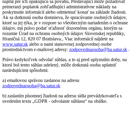
najmä pre ich opakujúcu sa povahu, Predávajúci môže požadovať
primeraný poplatok zohľadňujúci administratívne náklady na
poskytnutie informácií alebo odmietnuť konať na základe žiadosti.
Ak sa dotknutá osoba domnieva, že spracúvanie osobných údajov,
ktoré sa jej týka, je v rozpore so všeobecným nariadením o ochrane
údajov, má právo podať sťažnosť dozornému orgánu, ktorým sa
rozumie Úrad na ochranu osobných údajov Slovenskej republiky,
Hraničná 12, 820 07 Bratislava., Viac informácií nájdete na
www.satur.sk
alebo u nami stanovenej zodpovednej osobe
prostredníctvom e-mailovej adresy:
zodpovednaosoba@ba.satur.sk
.
Právo kedykoľvek odvolať súhlas, a to aj pred uplynutím doby, na
ktorú bol tento súhlas udelený, môže dotknutá osoba uplatniť
nasledujúcimi spôsobmi:
a) emailovou správou zaslanou na adresu
zodpovednaosoba@ba.satur.sk
b) zaslaním písomnej žiadosti na adresu sídla prevádzkovateľa s
uvedením textu „GDPR - odvolanie súhlasu“ na obálke.