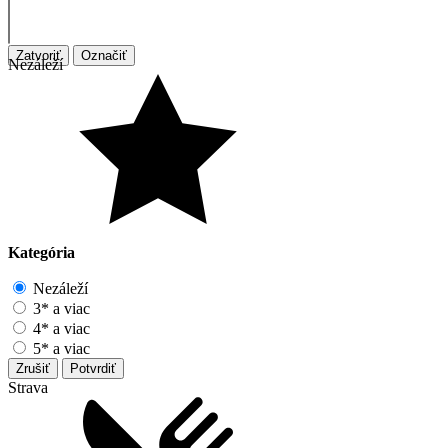
Zatvoriť
Označiť
Nezáleží
Kategória
Nezáleží
3* a viac
4* a viac
5* a viac
Zrušiť
Potvrdiť
Strava