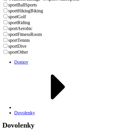
sportBallSports
sportHikingBiking
sportGolf
sportRiding
sportAerobic
sportFitnessRoom
sportTennis
sportDive
sportOther
Domov
Dovolenky
Dovolenky