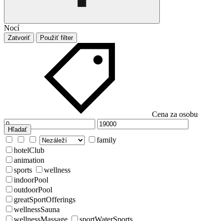
Nocí
Zatvoriť
Použiť filter
Cena za osobu
Hľadať
family
hotelClub
animation
sports
wellness
indoorPool
outdoorPool
greatSportOfferings
wellnessSauna
wellnessMassage
sportWaterSports