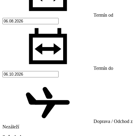
Termín od
Termín do
Doprava / Odchod z
Nezáleží