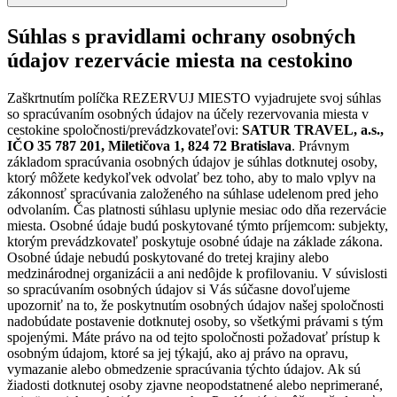
Súhlas s pravidlami ochrany osobných
údajov rezervácie miesta na cestokino
Zaškrtnutím políčka REZERVUJ MIESTO vyjadrujete svoj súhlas
so spracúvaním osobných údajov na účely rezervovania miesta v
cestokine spoločnosti/prevádzkovateľovi:
SATUR TRAVEL, a.s.,
IČO 35 787 201, Miletičova 1, 824 72 Bratislava
. Právnym
základom spracúvania osobných údajov je súhlas dotknutej osoby,
ktorý môžete kedykoľvek odvolať bez toho, aby to malo vplyv na
zákonnosť spracúvania založeného na súhlase udelenom pred jeho
odvolaním. Čas platnosti súhlasu uplynie mesiac odo dňa rezervácie
miesta. Osobné údaje budú poskytované týmto príjemcom: subjekty,
ktorým prevádzkovateľ poskytuje osobné údaje na základe zákona.
Osobné údaje nebudú poskytované do tretej krajiny alebo
medzinárodnej organizácii a ani nedôjde k profilovaniu. V súvislosti
so spracúvaním osobných údajov si Vás súčasne dovoľujeme
upozorniť na to, že poskytnutím osobných údajov našej spoločnosti
nadobúdate postavenie dotknutej osoby, so všetkými právami s tým
spojenými. Máte právo na od tejto spoločnosti požadovať prístup k
osobným údajom, ktoré sa jej týkajú, ako aj právo na opravu,
vymazanie alebo obmedzenie spracúvania týchto údajov. Ak sú
žiadosti dotknutej osoby zjavne neopodstatnené alebo neprimerané,