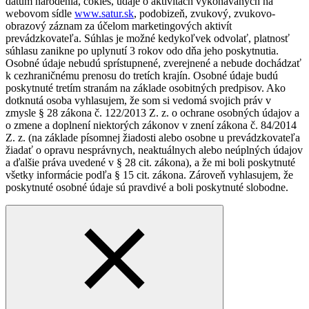
dátum narodenia, cokies, údaje o aktivitách vykonávaných na
webovom sídle
www.satur.sk
, podobizeň, zvukový, zvukovo-
obrazový záznam za účelom marketingových aktivít
prevádzkovateľa. Súhlas je možné kedykoľvek odvolať, platnosť
súhlasu zanikne po uplynutí 3 rokov odo dňa jeho poskytnutia.
Osobné údaje nebudú sprístupnené, zverejnené a nebude dochádzať
k cezhraničnému prenosu do tretích krajín. Osobné údaje budú
poskytnuté tretím stranám na základe osobitných predpisov. Ako
dotknutá osoba vyhlasujem, že som si vedomá svojich práv v
zmysle § 28 zákona č. 122/2013 Z. z. o ochrane osobných údajov a
o zmene a doplnení niektorých zákonov v znení zákona č. 84/2014
Z. z. (na základe písomnej žiadosti alebo osobne u prevádzkovateľa
žiadať o opravu nesprávnych, neaktuálnych alebo neúplných údajov
a ďalšie práva uvedené v § 28 cit. zákona), a že mi boli poskytnuté
všetky informácie podľa § 15 cit. zákona. Zároveň vyhlasujem, že
poskytnuté osobné údaje sú pravdivé a boli poskytnuté slobodne.