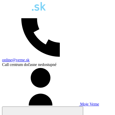
online@verne.sk
Call centrum dočasne nedostupné
Moje Verne