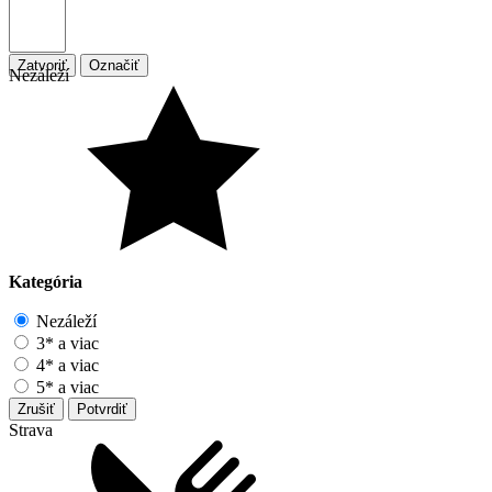
Zatvoriť
Označiť
Nezáleží
Kategória
Nezáleží
3* a viac
4* a viac
5* a viac
Zrušiť
Potvrdiť
Strava