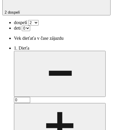
2 dospelí
dospelí
deti
Vek dieťaťa v čase zájazdu
1. Dieťa