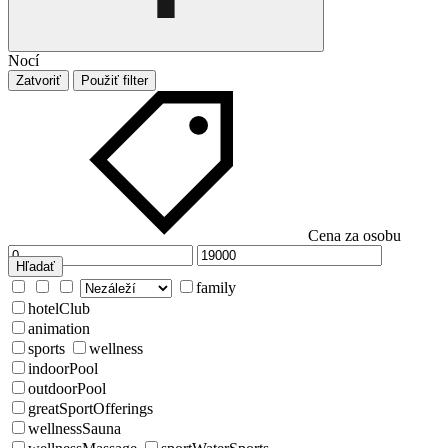
Nocí
Zatvoriť
Použiť filter
Cena za osobu
Hľadať
family
hotelClub
animation
sports
wellness
indoorPool
outdoorPool
greatSportOfferings
wellnessSauna