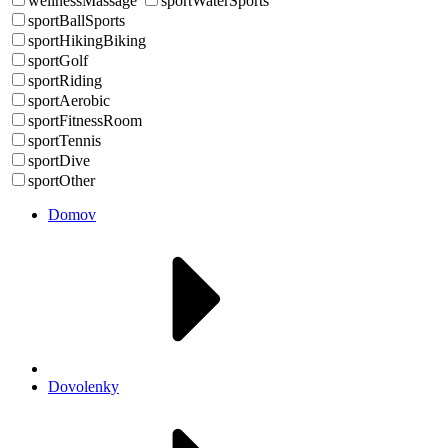
wellnessMassage
sportWaterSports
sportBallSports
sportHikingBiking
sportGolf
sportRiding
sportAerobic
sportFitnessRoom
sportTennis
sportDive
sportOther
Domov
Dovolenky