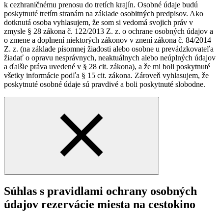
k cezhraničnému prenosu do tretích krajín. Osobné údaje budú
poskytnuté tretím stranám na základe osobitných predpisov. Ako
dotknutá osoba vyhlasujem, že som si vedomá svojich práv v
zmysle § 28 zákona č. 122/2013 Z. z. o ochrane osobných údajov a
o zmene a doplnení niektorých zákonov v znení zákona č. 84/2014
Z. z. (na základe písomnej žiadosti alebo osobne u prevádzkovateľa
žiadať o opravu nesprávnych, neaktuálnych alebo neúplných údajov
a ďalšie práva uvedené v § 28 cit. zákona), a že mi boli poskytnuté
všetky informácie podľa § 15 cit. zákona. Zároveň vyhlasujem, že
poskytnuté osobné údaje sú pravdivé a boli poskytnuté slobodne.
Súhlas s pravidlami ochrany osobných
údajov rezervácie miesta na cestokino