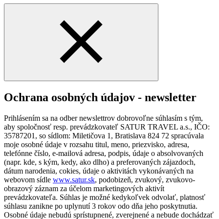
Ochrana osobných údajov - newsletter
Prihlásením sa na odber newslettrov dobrovoľne súhlasím s tým,
aby spoločnosť resp. prevádzkovateľ SATUR TRAVEL a.s., IČO:
35787201, so sídlom: Miletičova 1, Bratislava 824 72 spracúvala
moje osobné údaje v rozsahu titul, meno, priezvisko, adresa,
telefónne číslo, e-mailová adresa, podpis, údaje o absolvovaných
(napr. kde, s kým, kedy, ako dlho) a preferovaných zájazdoch,
dátum narodenia, cokies, údaje o aktivitách vykonávaných na
webovom sídle
www.satur.sk
, podobizeň, zvukový, zvukovo-
obrazový záznam za účelom marketingových aktivít
prevádzkovateľa. Súhlas je možné kedykoľvek odvolať, platnosť
súhlasu zanikne po uplynutí 3 rokov odo dňa jeho poskytnutia.
Osobné údaje nebudú sprístupnené, zverejnené a nebude dochádzať