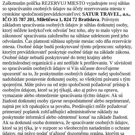
Zaškrtnutím políčka REZERVUJ MIESTO vyjadrujete svoj súhlas
so spracúvaním osobných údajov na účely rezervovania miesta v
cestokine spoločnosti/prevádzkovateľovi:
SATUR TRAVEL, a.s.,
IČO 35 787 201, Miletičova 1, 824 72 Bratislava
. Právnym
základom spracúvania osobných údajov je súhlas dotknutej osoby,
ktorý môžete kedykoľvek odvolať bez toho, aby to malo vplyv na
zákonnosť spracúvania založeného na súhlase udelenom pred jeho
odvolaním. Čas platnosti súhlasu uplynie mesiac odo dňa rezervácie
miesta. Osobné údaje budú poskytované týmto príjemcom: subjekty,
ktorým prevádzkovateľ poskytuje osobné údaje na základe zákona.
Osobné údaje nebudú poskytované do tretej krajiny alebo
medzinárodnej organizácii a ani nedôjde k profilovaniu. V súvislosti
so spracúvaním osobných údajov si Vás súčasne dovoľujeme
upozorniť na to, že poskytnutím osobných údajov našej spoločnosti
nadobúdate postavenie dotknutej osoby, so všetkými právami s tým
spojenými. Máte právo na od tejto spoločnosti požadovať prístup k
osobným údajom, ktoré sa jej týkajú, ako aj právo na opravu,
vymazanie alebo obmedzenie spracúvania týchto údajov. Ak sú
žiadosti dotknutej osoby zjavne neopodstatnené alebo neprimerané,
najmä pre ich opakujúcu sa povahu, Predávajúci môže požadovať
primeraný poplatok zohľadňujúci administratívne náklady na
poskytnutie informácií alebo odmietnuť konať na základe žiadosti.
Ak sa dotknutá osoba domnieva, že spracúvanie osobných údajov,
ktoré sa jej týka, je v rozpore so všeobecným nariadením o ochrane
údajov, má právo podať sťažnosť dozornému orgánu, ktorým sa