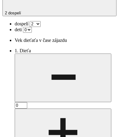
2 dospelí
dospelí
deti
Vek dieťaťa v čase zájazdu
1. Dieťa