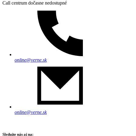
Call centrum dočasne nedostupné
online@verne.sk
online@verne.sk
Sledujte nás aj na: