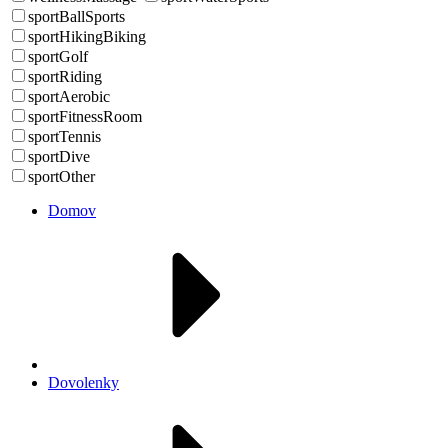
sportBallSports
sportHikingBiking
sportGolf
sportRiding
sportAerobic
sportFitnessRoom
sportTennis
sportDive
sportOther
Domov
Dovolenky