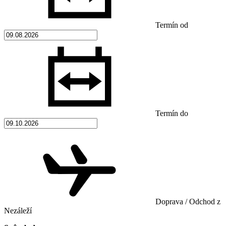
Termín od
Termín do
Doprava / Odchod z
Nezáleží