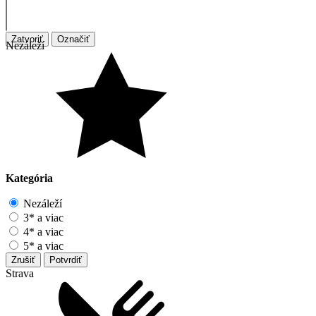
Zatvoriť
Označiť
Nezáleží
Kategória
Nezáleží
3* a viac
4* a viac
5* a viac
Zrušiť
Potvrdiť
Strava