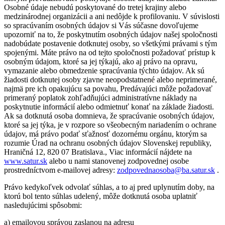
Osobné údaje nebudú poskytované do tretej krajiny alebo
medzinárodnej organizácii a ani nedôjde k profilovaniu. V súvislosti
so spracúvaním osobných údajov si Vás súčasne dovoľujeme
upozorniť na to, že poskytnutím osobných údajov našej spoločnosti
nadobúdate postavenie dotknutej osoby, so všetkými právami s tým
spojenými. Máte právo na od tejto spoločnosti požadovať prístup k
osobným údajom, ktoré sa jej týkajú, ako aj právo na opravu,
vymazanie alebo obmedzenie spracúvania týchto údajov. Ak sú
žiadosti dotknutej osoby zjavne neopodstatnené alebo neprimerané,
najmä pre ich opakujúcu sa povahu, Predávajúci môže požadovať
primeraný poplatok zohľadňujúci administratívne náklady na
poskytnutie informácií alebo odmietnuť konať na základe žiadosti.
Ak sa dotknutá osoba domnieva, že spracúvanie osobných údajov,
ktoré sa jej týka, je v rozpore so všeobecným nariadením o ochrane
údajov, má právo podať sťažnosť dozornému orgánu, ktorým sa
rozumie Úrad na ochranu osobných údajov Slovenskej republiky,
Hraničná 12, 820 07 Bratislava., Viac informácií nájdete na
www.satur.sk
alebo u nami stanovenej zodpovednej osobe
prostredníctvom e-mailovej adresy:
zodpovednaosoba@ba.satur.sk
.
Právo kedykoľvek odvolať súhlas, a to aj pred uplynutím doby, na
ktorú bol tento súhlas udelený, môže dotknutá osoba uplatniť
nasledujúcimi spôsobmi:
a) emailovou správou zaslanou na adresu