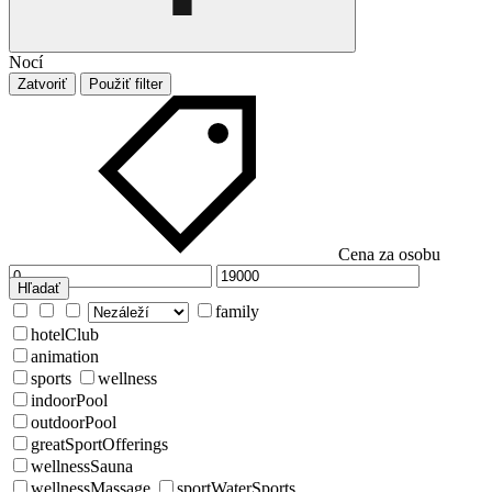
Nocí
Zatvoriť
Použiť filter
Cena za osobu
Hľadať
family
hotelClub
animation
sports
wellness
indoorPool
outdoorPool
greatSportOfferings
wellnessSauna
wellnessMassage
sportWaterSports