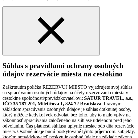
Súhlas s pravidlami ochrany osobných
údajov rezervácie miesta na cestokino
Zaškrtnutím políčka REZERVUJ MIESTO vyjadrujete svoj súhlas
so spracúvaním osobných údajov na účely rezervovania miesta v
cestokine spoločnosti/prevádzkovateľovi:
SATUR TRAVEL, a.s.,
IČO 35 787 201, Miletičova 1, 824 72 Bratislava
. Právnym
základom spracúvania osobných údajov je súhlas dotknutej osoby,
ktorý môžete kedykoľvek odvolať bez toho, aby to malo vplyv na
zákonnosť spracúvania založeného na súhlase udelenom pred jeho
odvolaním. Čas platnosti súhlasu uplynie mesiac odo dňa rezervácie
miesta. Osobné údaje budú poskytované týmto príjemcom: subjekty,
ktorým prevádzkovateľ poskytuje osobné údaje na základe zákona.