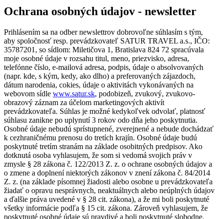
Ochrana osobných údajov - newsletter
Prihlásením sa na odber newslettrov dobrovoľne súhlasím s tým,
aby spoločnosť resp. prevádzkovateľ SATUR TRAVEL a.s., IČO:
35787201, so sídlom: Miletičova 1, Bratislava 824 72 spracúvala
moje osobné údaje v rozsahu titul, meno, priezvisko, adresa,
telefónne číslo, e-mailová adresa, podpis, údaje o absolvovaných
(napr. kde, s kým, kedy, ako dlho) a preferovaných zájazdoch,
dátum narodenia, cokies, údaje o aktivitách vykonávaných na
webovom sídle
www.satur.sk
, podobizeň, zvukový, zvukovo-
obrazový záznam za účelom marketingových aktivít
prevádzkovateľa. Súhlas je možné kedykoľvek odvolať, platnosť
súhlasu zanikne po uplynutí 3 rokov odo dňa jeho poskytnutia.
Osobné údaje nebudú sprístupnené, zverejnené a nebude dochádzať
k cezhraničnému prenosu do tretích krajín. Osobné údaje budú
poskytnuté tretím stranám na základe osobitných predpisov. Ako
dotknutá osoba vyhlasujem, že som si vedomá svojich práv v
zmysle § 28 zákona č. 122/2013 Z. z. o ochrane osobných údajov a
o zmene a doplnení niektorých zákonov v znení zákona č. 84/2014
Z. z. (na základe písomnej žiadosti alebo osobne u prevádzkovateľa
žiadať o opravu nesprávnych, neaktuálnych alebo neúplných údajov
a ďalšie práva uvedené v § 28 cit. zákona), a že mi boli poskytnuté
všetky informácie podľa § 15 cit. zákona. Zároveň vyhlasujem, že
poskytnuté osobné údaje sú pravdivé a boli poskytnuté slobodne.