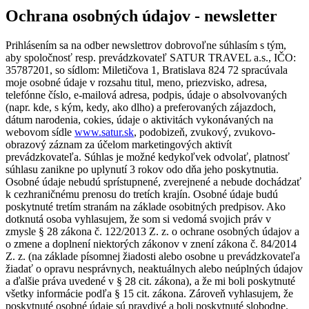
Ochrana osobných údajov - newsletter
Prihlásením sa na odber newslettrov dobrovoľne súhlasím s tým,
aby spoločnosť resp. prevádzkovateľ SATUR TRAVEL a.s., IČO:
35787201, so sídlom: Miletičova 1, Bratislava 824 72 spracúvala
moje osobné údaje v rozsahu titul, meno, priezvisko, adresa,
telefónne číslo, e-mailová adresa, podpis, údaje o absolvovaných
(napr. kde, s kým, kedy, ako dlho) a preferovaných zájazdoch,
dátum narodenia, cokies, údaje o aktivitách vykonávaných na
webovom sídle
www.satur.sk
, podobizeň, zvukový, zvukovo-
obrazový záznam za účelom marketingových aktivít
prevádzkovateľa. Súhlas je možné kedykoľvek odvolať, platnosť
súhlasu zanikne po uplynutí 3 rokov odo dňa jeho poskytnutia.
Osobné údaje nebudú sprístupnené, zverejnené a nebude dochádzať
k cezhraničnému prenosu do tretích krajín. Osobné údaje budú
poskytnuté tretím stranám na základe osobitných predpisov. Ako
dotknutá osoba vyhlasujem, že som si vedomá svojich práv v
zmysle § 28 zákona č. 122/2013 Z. z. o ochrane osobných údajov a
o zmene a doplnení niektorých zákonov v znení zákona č. 84/2014
Z. z. (na základe písomnej žiadosti alebo osobne u prevádzkovateľa
žiadať o opravu nesprávnych, neaktuálnych alebo neúplných údajov
a ďalšie práva uvedené v § 28 cit. zákona), a že mi boli poskytnuté
všetky informácie podľa § 15 cit. zákona. Zároveň vyhlasujem, že
poskytnuté osobné údaje sú pravdivé a boli poskytnuté slobodne.