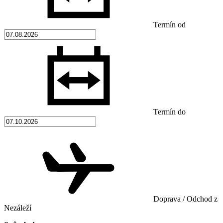
Termín od
Termín do
Doprava / Odchod z
Nezáleží