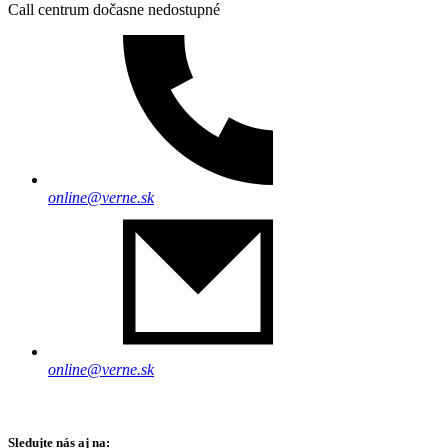
Call centrum dočasne nedostupné
online@verne.sk
online@verne.sk
Sledujte nás aj na: