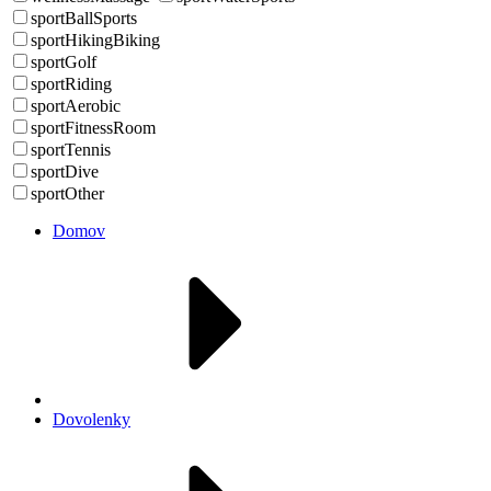
sportBallSports
sportHikingBiking
sportGolf
sportRiding
sportAerobic
sportFitnessRoom
sportTennis
sportDive
sportOther
Domov
Dovolenky