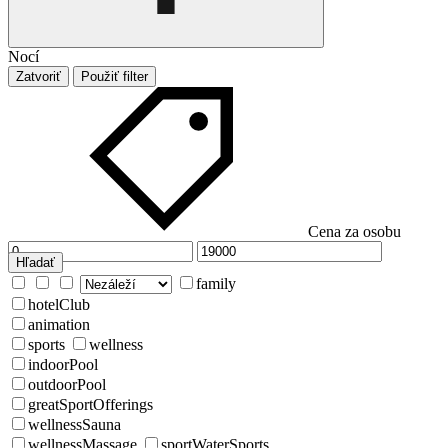
Nocí
Zatvoriť
Použiť filter
Cena za osobu
Hľadať
family
hotelClub
animation
sports
wellness
indoorPool
outdoorPool
greatSportOfferings
wellnessSauna
wellnessMassage
sportWaterSports