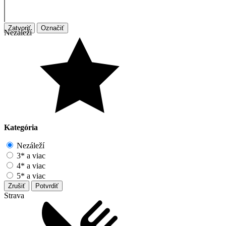
Zatvoriť
Označiť
Nezáleží
Kategória
Nezáleží
3* a viac
4* a viac
5* a viac
Zrušiť
Potvrdiť
Strava