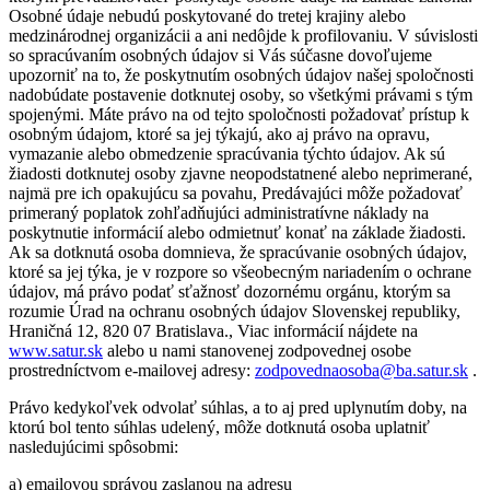
Osobné údaje nebudú poskytované do tretej krajiny alebo
medzinárodnej organizácii a ani nedôjde k profilovaniu. V súvislosti
so spracúvaním osobných údajov si Vás súčasne dovoľujeme
upozorniť na to, že poskytnutím osobných údajov našej spoločnosti
nadobúdate postavenie dotknutej osoby, so všetkými právami s tým
spojenými. Máte právo na od tejto spoločnosti požadovať prístup k
osobným údajom, ktoré sa jej týkajú, ako aj právo na opravu,
vymazanie alebo obmedzenie spracúvania týchto údajov. Ak sú
žiadosti dotknutej osoby zjavne neopodstatnené alebo neprimerané,
najmä pre ich opakujúcu sa povahu, Predávajúci môže požadovať
primeraný poplatok zohľadňujúci administratívne náklady na
poskytnutie informácií alebo odmietnuť konať na základe žiadosti.
Ak sa dotknutá osoba domnieva, že spracúvanie osobných údajov,
ktoré sa jej týka, je v rozpore so všeobecným nariadením o ochrane
údajov, má právo podať sťažnosť dozornému orgánu, ktorým sa
rozumie Úrad na ochranu osobných údajov Slovenskej republiky,
Hraničná 12, 820 07 Bratislava., Viac informácií nájdete na
www.satur.sk
alebo u nami stanovenej zodpovednej osobe
prostredníctvom e-mailovej adresy:
zodpovednaosoba@ba.satur.sk
.
Právo kedykoľvek odvolať súhlas, a to aj pred uplynutím doby, na
ktorú bol tento súhlas udelený, môže dotknutá osoba uplatniť
nasledujúcimi spôsobmi:
a) emailovou správou zaslanou na adresu