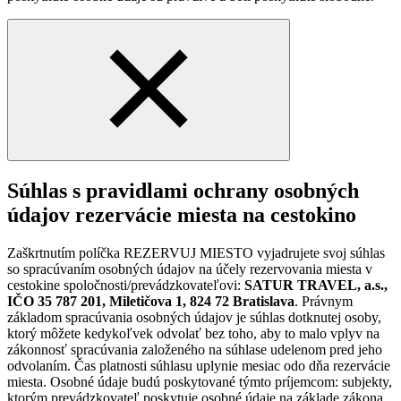
Súhlas s pravidlami ochrany osobných
údajov rezervácie miesta na cestokino
Zaškrtnutím políčka REZERVUJ MIESTO vyjadrujete svoj súhlas
so spracúvaním osobných údajov na účely rezervovania miesta v
cestokine spoločnosti/prevádzkovateľovi:
SATUR TRAVEL, a.s.,
IČO 35 787 201, Miletičova 1, 824 72 Bratislava
. Právnym
základom spracúvania osobných údajov je súhlas dotknutej osoby,
ktorý môžete kedykoľvek odvolať bez toho, aby to malo vplyv na
zákonnosť spracúvania založeného na súhlase udelenom pred jeho
odvolaním. Čas platnosti súhlasu uplynie mesiac odo dňa rezervácie
miesta. Osobné údaje budú poskytované týmto príjemcom: subjekty,
ktorým prevádzkovateľ poskytuje osobné údaje na základe zákona.