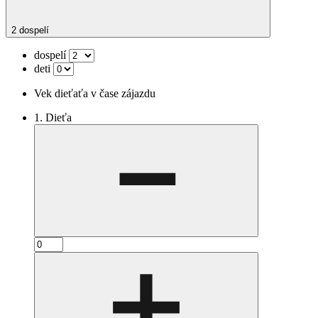
2 dospelí
dospelí
deti
Vek dieťaťa v čase zájazdu
1. Dieťa