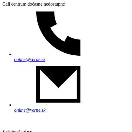
Call centrum dočasne nedostupné
online@verne.sk
online@verne.sk
Sledujte nás aj na: