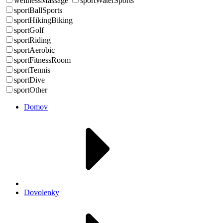
wellnessMassage
sportWaterSports
sportBallSports
sportHikingBiking
sportGolf
sportRiding
sportAerobic
sportFitnessRoom
sportTennis
sportDive
sportOther
Domov
Dovolenky