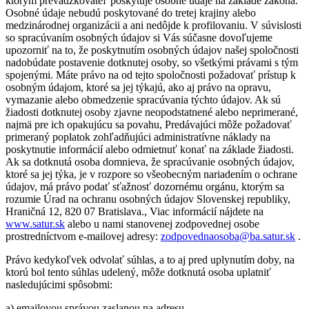
ktorým prevádzkovateľ poskytuje osobné údaje na základe zákona.
Osobné údaje nebudú poskytované do tretej krajiny alebo
medzinárodnej organizácii a ani nedôjde k profilovaniu. V súvislosti
so spracúvaním osobných údajov si Vás súčasne dovoľujeme
upozorniť na to, že poskytnutím osobných údajov našej spoločnosti
nadobúdate postavenie dotknutej osoby, so všetkými právami s tým
spojenými. Máte právo na od tejto spoločnosti požadovať prístup k
osobným údajom, ktoré sa jej týkajú, ako aj právo na opravu,
vymazanie alebo obmedzenie spracúvania týchto údajov. Ak sú
žiadosti dotknutej osoby zjavne neopodstatnené alebo neprimerané,
najmä pre ich opakujúcu sa povahu, Predávajúci môže požadovať
primeraný poplatok zohľadňujúci administratívne náklady na
poskytnutie informácií alebo odmietnuť konať na základe žiadosti.
Ak sa dotknutá osoba domnieva, že spracúvanie osobných údajov,
ktoré sa jej týka, je v rozpore so všeobecným nariadením o ochrane
údajov, má právo podať sťažnosť dozornému orgánu, ktorým sa
rozumie Úrad na ochranu osobných údajov Slovenskej republiky,
Hraničná 12, 820 07 Bratislava., Viac informácií nájdete na
www.satur.sk
alebo u nami stanovenej zodpovednej osobe
prostredníctvom e-mailovej adresy:
zodpovednaosoba@ba.satur.sk
.
Právo kedykoľvek odvolať súhlas, a to aj pred uplynutím doby, na
ktorú bol tento súhlas udelený, môže dotknutá osoba uplatniť
nasledujúcimi spôsobmi:
a) emailovou správou zaslanou na adresu