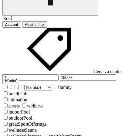
Nocí
Zatvoriť
Použiť filter
Cena za osobu
Hľadať
family
hotelClub
animation
sports
wellness
indoorPool
outdoorPool
greatSportOfferings
wellnessSauna