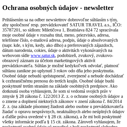
Ochrana osobných údajov - newsletter
Prihlásením sa na odber newslettrov dobrovoľne súhlasím s tým,
aby spoločnosť resp. prevádzkovateľ SATUR TRAVEL a.s., IČO:
35787201, so sídlom: Miletičova 1, Bratislava 824 72 spracúvala
moje osobné údaje v rozsahu titul, meno, priezvisko, adresa,
telefónne číslo, e-mailová adresa, podpis, údaje o absolvovaných
(napr. kde, s kým, kedy, ako dlho) a preferovaných zájazdoch,
dátum narodenia, cokies, údaje o aktivitách vykonávaných na
webovom sídle
www.satur.sk
, podobizeň, zvukový, zvukovo-
obrazový záznam za účelom marketingových aktivít
prevádzkovateľa. Súhlas je možné kedykoľvek odvolať, platnosť
súhlasu zanikne po uplynutí 3 rokov odo dňa jeho poskytnutia.
Osobné údaje nebudú sprístupnené, zverejnené a nebude dochádzať
k cezhraničnému prenosu do tretích krajín. Osobné údaje budú
poskytnuté tretím stranám na základe osobitných predpisov. Ako
dotknutá osoba vyhlasujem, že som si vedomá svojich práv v
zmysle § 28 zákona č. 122/2013 Z. z. o ochrane osobných údajov a
o zmene a doplnení niektorých zákonov v znení zákona č. 84/2014
Z. z. (na základe písomnej žiadosti alebo osobne u prevádzkovateľa
žiadať o opravu nesprávnych, neaktuálnych alebo neúplných údajov
a ďalšie práva uvedené v § 28 cit. zákona), a že mi boli poskytnuté
všetky informácie podľa § 15 cit. zákona. Zároveň vyhlasujem, že
poskytnuté osobné údaje sú pravdivé a boli poskytnuté slobodne.