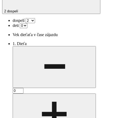
2 dospelí
dospelí
deti
Vek dieťaťa v čase zájazdu
1. Dieťa