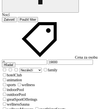
Nocí
Zatvoriť
Použiť filter
Cena za osobu
Hľadať
family
hotelClub
animation
sports
wellness
indoorPool
outdoorPool
greatSportOfferings
wellnessSauna