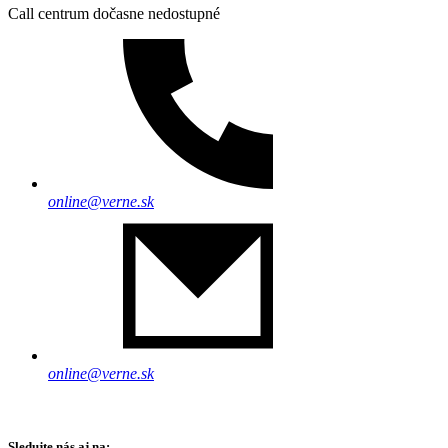
Call centrum dočasne nedostupné
online@verne.sk
online@verne.sk
Sledujte nás aj na: