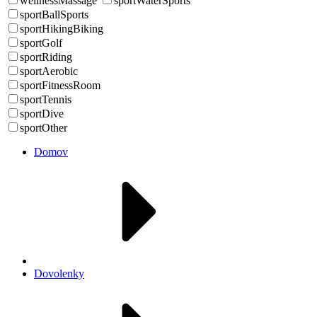
wellnessMassage
sportWaterSports
sportBallSports
sportHikingBiking
sportGolf
sportRiding
sportAerobic
sportFitnessRoom
sportTennis
sportDive
sportOther
Domov
Dovolenky