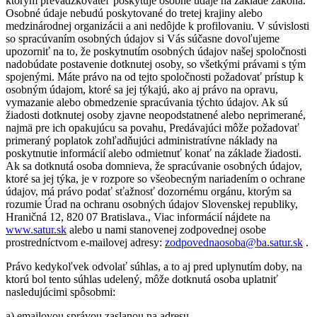
ktorým prevádzkovateľ poskytuje osobné údaje na základe zákona.
Osobné údaje nebudú poskytované do tretej krajiny alebo
medzinárodnej organizácii a ani nedôjde k profilovaniu. V súvislosti
so spracúvaním osobných údajov si Vás súčasne dovoľujeme
upozorniť na to, že poskytnutím osobných údajov našej spoločnosti
nadobúdate postavenie dotknutej osoby, so všetkými právami s tým
spojenými. Máte právo na od tejto spoločnosti požadovať prístup k
osobným údajom, ktoré sa jej týkajú, ako aj právo na opravu,
vymazanie alebo obmedzenie spracúvania týchto údajov. Ak sú
žiadosti dotknutej osoby zjavne neopodstatnené alebo neprimerané,
najmä pre ich opakujúcu sa povahu, Predávajúci môže požadovať
primeraný poplatok zohľadňujúci administratívne náklady na
poskytnutie informácií alebo odmietnuť konať na základe žiadosti.
Ak sa dotknutá osoba domnieva, že spracúvanie osobných údajov,
ktoré sa jej týka, je v rozpore so všeobecným nariadením o ochrane
údajov, má právo podať sťažnosť dozornému orgánu, ktorým sa
rozumie Úrad na ochranu osobných údajov Slovenskej republiky,
Hraničná 12, 820 07 Bratislava., Viac informácií nájdete na
www.satur.sk
alebo u nami stanovenej zodpovednej osobe
prostredníctvom e-mailovej adresy:
zodpovednaosoba@ba.satur.sk
.
Právo kedykoľvek odvolať súhlas, a to aj pred uplynutím doby, na
ktorú bol tento súhlas udelený, môže dotknutá osoba uplatniť
nasledujúcimi spôsobmi:
a) emailovou správou zaslanou na adresu