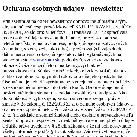
Ochrana osobných údajov - newsletter
Prihlásením sa na odber newslettrov dobrovoľne súhlasím s tým,
aby spoločnosť resp. prevádzkovateľ SATUR TRAVEL a.s., IČO:
35787201, so sídlom: Miletičova 1, Bratislava 824 72 spracúvala
moje osobné údaje v rozsahu titul, meno, priezvisko, adresa,
telefónne číslo, e-mailová adresa, podpis, údaje o absolvovaných
(napr. kde, s kým, kedy, ako dlho) a preferovaných zájazdoch,
dátum narodenia, cokies, údaje o aktivitách vykonávaných na
webovom sídle
www.satur.sk
, podobizeň, zvukový, zvukovo-
obrazový záznam za účelom marketingových aktivít
prevádzkovateľa. Súhlas je možné kedykoľvek odvolať, platnosť
súhlasu zanikne po uplynutí 3 rokov odo dňa jeho poskytnutia.
Osobné údaje nebudú sprístupnené, zverejnené a nebude dochádzať
k cezhraničnému prenosu do tretích krajín. Osobné údaje budú
poskytnuté tretím stranám na základe osobitných predpisov. Ako
dotknutá osoba vyhlasujem, že som si vedomá svojich práv v
zmysle § 28 zákona č. 122/2013 Z. z. o ochrane osobných údajov a
o zmene a doplnení niektorých zákonov v znení zákona č. 84/2014
Z. z. (na základe písomnej žiadosti alebo osobne u prevádzkovateľa
žiadať o opravu nesprávnych, neaktuálnych alebo neúplných údajov
a ďalšie práva uvedené v § 28 cit. zákona), a že mi boli poskytnuté
všetky informácie podľa § 15 cit. zákona. Zároveň vyhlasujem, že
poskytnuté osobné údaje sú pravdivé a boli poskytnuté slobodne.