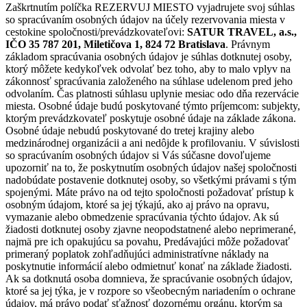
Zaškrtnutím políčka REZERVUJ MIESTO vyjadrujete svoj súhlas
so spracúvaním osobných údajov na účely rezervovania miesta v
cestokine spoločnosti/prevádzkovateľovi:
SATUR TRAVEL, a.s.,
IČO 35 787 201, Miletičova 1, 824 72 Bratislava
. Právnym
základom spracúvania osobných údajov je súhlas dotknutej osoby,
ktorý môžete kedykoľvek odvolať bez toho, aby to malo vplyv na
zákonnosť spracúvania založeného na súhlase udelenom pred jeho
odvolaním. Čas platnosti súhlasu uplynie mesiac odo dňa rezervácie
miesta. Osobné údaje budú poskytované týmto príjemcom: subjekty,
ktorým prevádzkovateľ poskytuje osobné údaje na základe zákona.
Osobné údaje nebudú poskytované do tretej krajiny alebo
medzinárodnej organizácii a ani nedôjde k profilovaniu. V súvislosti
so spracúvaním osobných údajov si Vás súčasne dovoľujeme
upozorniť na to, že poskytnutím osobných údajov našej spoločnosti
nadobúdate postavenie dotknutej osoby, so všetkými právami s tým
spojenými. Máte právo na od tejto spoločnosti požadovať prístup k
osobným údajom, ktoré sa jej týkajú, ako aj právo na opravu,
vymazanie alebo obmedzenie spracúvania týchto údajov. Ak sú
žiadosti dotknutej osoby zjavne neopodstatnené alebo neprimerané,
najmä pre ich opakujúcu sa povahu, Predávajúci môže požadovať
primeraný poplatok zohľadňujúci administratívne náklady na
poskytnutie informácií alebo odmietnuť konať na základe žiadosti.
Ak sa dotknutá osoba domnieva, že spracúvanie osobných údajov,
ktoré sa jej týka, je v rozpore so všeobecným nariadením o ochrane
údajov, má právo podať sťažnosť dozornému orgánu, ktorým sa