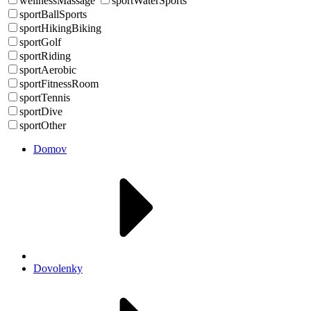
wellnessMassage
sportWaterSports
sportBallSports
sportHikingBiking
sportGolf
sportRiding
sportAerobic
sportFitnessRoom
sportTennis
sportDive
sportOther
Domov
Dovolenky