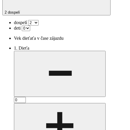
2 dospelí
dospelí
deti
Vek dieťaťa v čase zájazdu
1. Dieťa