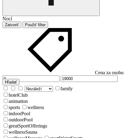
Nocí
Zatvoriť
Použiť filter
Cena za osobu
Hľadať
family
hotelClub
animation
sports
wellness
indoorPool
outdoorPool
greatSportOfferings
wellnessSauna