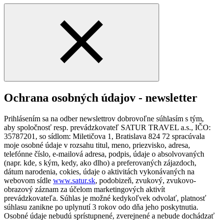
Ochrana osobných údajov - newsletter
Prihlásením sa na odber newslettrov dobrovoľne súhlasím s tým,
aby spoločnosť resp. prevádzkovateľ SATUR TRAVEL a.s., IČO:
35787201, so sídlom: Miletičova 1, Bratislava 824 72 spracúvala
moje osobné údaje v rozsahu titul, meno, priezvisko, adresa,
telefónne číslo, e-mailová adresa, podpis, údaje o absolvovaných
(napr. kde, s kým, kedy, ako dlho) a preferovaných zájazdoch,
dátum narodenia, cokies, údaje o aktivitách vykonávaných na
webovom sídle
www.satur.sk
, podobizeň, zvukový, zvukovo-
obrazový záznam za účelom marketingových aktivít
prevádzkovateľa. Súhlas je možné kedykoľvek odvolať, platnosť
súhlasu zanikne po uplynutí 3 rokov odo dňa jeho poskytnutia.
Osobné údaje nebudú sprístupnené, zverejnené a nebude dochádzať