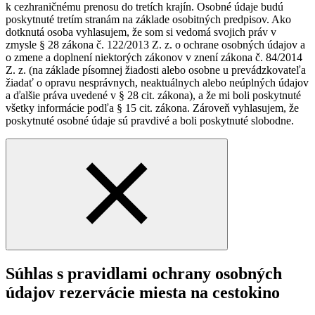
k cezhraničnému prenosu do tretích krajín. Osobné údaje budú
poskytnuté tretím stranám na základe osobitných predpisov. Ako
dotknutá osoba vyhlasujem, že som si vedomá svojich práv v
zmysle § 28 zákona č. 122/2013 Z. z. o ochrane osobných údajov a
o zmene a doplnení niektorých zákonov v znení zákona č. 84/2014
Z. z. (na základe písomnej žiadosti alebo osobne u prevádzkovateľa
žiadať o opravu nesprávnych, neaktuálnych alebo neúplných údajov
a ďalšie práva uvedené v § 28 cit. zákona), a že mi boli poskytnuté
všetky informácie podľa § 15 cit. zákona. Zároveň vyhlasujem, že
poskytnuté osobné údaje sú pravdivé a boli poskytnuté slobodne.
Súhlas s pravidlami ochrany osobných
údajov rezervácie miesta na cestokino