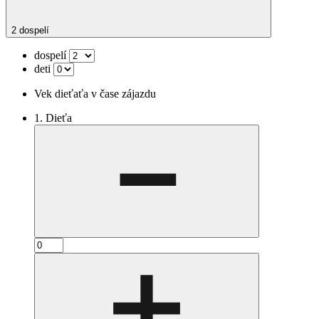
2 dospelí
dospelí
deti
Vek dieťaťa v čase zájazdu
1. Dieťa