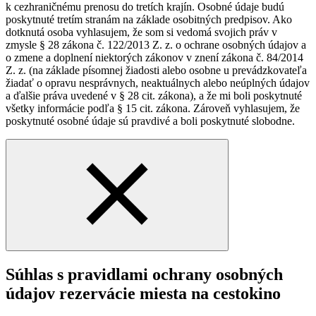
k cezhraničnému prenosu do tretích krajín. Osobné údaje budú
poskytnuté tretím stranám na základe osobitných predpisov. Ako
dotknutá osoba vyhlasujem, že som si vedomá svojich práv v
zmysle § 28 zákona č. 122/2013 Z. z. o ochrane osobných údajov a
o zmene a doplnení niektorých zákonov v znení zákona č. 84/2014
Z. z. (na základe písomnej žiadosti alebo osobne u prevádzkovateľa
žiadať o opravu nesprávnych, neaktuálnych alebo neúplných údajov
a ďalšie práva uvedené v § 28 cit. zákona), a že mi boli poskytnuté
všetky informácie podľa § 15 cit. zákona. Zároveň vyhlasujem, že
poskytnuté osobné údaje sú pravdivé a boli poskytnuté slobodne.
Súhlas s pravidlami ochrany osobných
údajov rezervácie miesta na cestokino