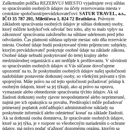
Zaškrtnutím políčka REZERVUJ MIESTO vyjadrujete svoj súhlas
so spracúvaním osobných údajov na účely rezervovania miesta v
cestokine spoločnosti/prevádzkovateľovi:
SATUR TRAVEL, a.s.,
IČO 35 787 201, Miletičova 1, 824 72 Bratislava
. Právnym
základom spracúvania osobných údajov je súhlas dotknutej osoby,
ktorý môžete kedykoľvek odvolať bez toho, aby to malo vplyv na
zákonnosť spracúvania založeného na súhlase udelenom pred jeho
odvolaním. Čas platnosti súhlasu uplynie mesiac odo dňa rezervácie
miesta. Osobné údaje budú poskytované týmto príjemcom: subjekty,
ktorým prevádzkovateľ poskytuje osobné údaje na základe zákona.
Osobné údaje nebudú poskytované do tretej krajiny alebo
medzinárodnej organizácii a ani nedôjde k profilovaniu. V súvislosti
so spracúvaním osobných údajov si Vás súčasne dovoľujeme
upozorniť na to, že poskytnutím osobných údajov našej spoločnosti
nadobúdate postavenie dotknutej osoby, so všetkými právami s tým
spojenými. Máte právo na od tejto spoločnosti požadovať prístup k
osobným údajom, ktoré sa jej týkajú, ako aj právo na opravu,
vymazanie alebo obmedzenie spracúvania týchto údajov. Ak sú
žiadosti dotknutej osoby zjavne neopodstatnené alebo neprimerané,
najmä pre ich opakujúcu sa povahu, Predávajúci môže požadovať
primeraný poplatok zohľadňujúci administratívne náklady na
poskytnutie informácií alebo odmietnuť konať na základe žiadosti.
Ak sa dotknutá osoba domnieva, že spracúvanie osobných údajov,
ktoré sa jej týka, je v rozpore so všeobecným nariadením o ochrane
údajov, má právo podať sťažnosť dozornému orgánu, ktorým sa