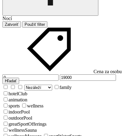
Nocí
Zatvoriť
Použiť filter
Cena za osobu
Hľadať
family
hotelClub
animation
sports
wellness
indoorPool
outdoorPool
greatSportOfferings
wellnessSauna