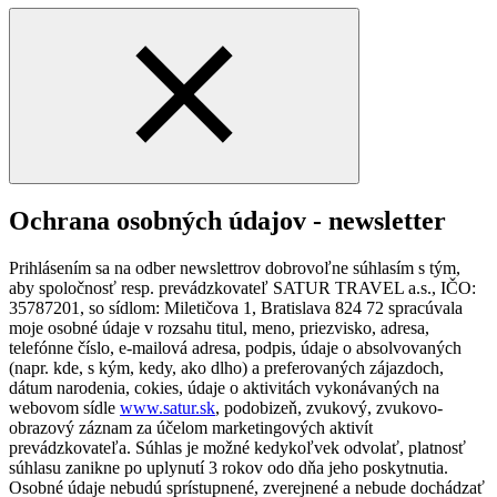
Ochrana osobných údajov - newsletter
Prihlásením sa na odber newslettrov dobrovoľne súhlasím s tým,
aby spoločnosť resp. prevádzkovateľ SATUR TRAVEL a.s., IČO:
35787201, so sídlom: Miletičova 1, Bratislava 824 72 spracúvala
moje osobné údaje v rozsahu titul, meno, priezvisko, adresa,
telefónne číslo, e-mailová adresa, podpis, údaje o absolvovaných
(napr. kde, s kým, kedy, ako dlho) a preferovaných zájazdoch,
dátum narodenia, cokies, údaje o aktivitách vykonávaných na
webovom sídle
www.satur.sk
, podobizeň, zvukový, zvukovo-
obrazový záznam za účelom marketingových aktivít
prevádzkovateľa. Súhlas je možné kedykoľvek odvolať, platnosť
súhlasu zanikne po uplynutí 3 rokov odo dňa jeho poskytnutia.
Osobné údaje nebudú sprístupnené, zverejnené a nebude dochádzať