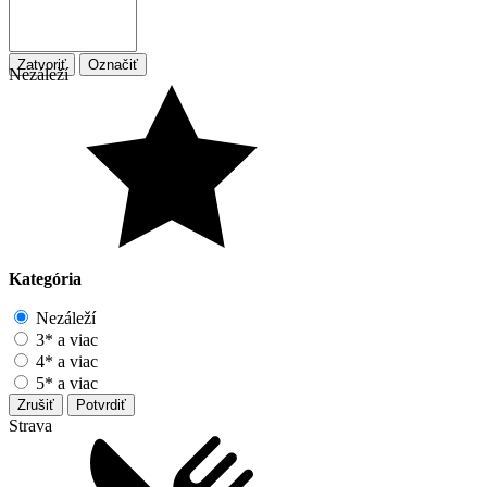
Zatvoriť
Označiť
Nezáleží
Kategória
Nezáleží
3* a viac
4* a viac
5* a viac
Zrušiť
Potvrdiť
Strava