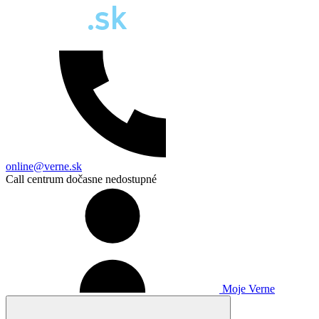
online@verne.sk
Call centrum dočasne nedostupné
Moje Verne