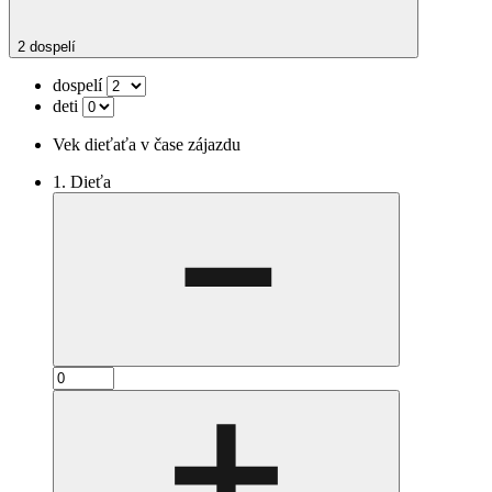
2 dospelí
dospelí
deti
Vek dieťaťa v čase zájazdu
1. Dieťa