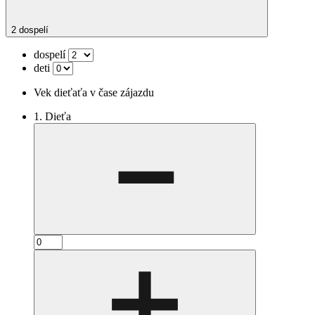
2 dospelí
dospelí
deti
Vek dieťaťa v čase zájazdu
1. Dieťa