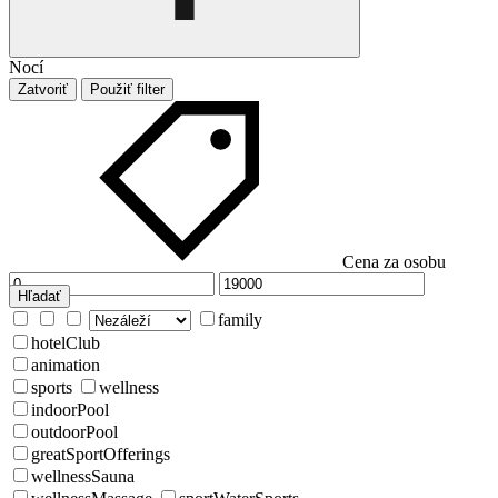
Nocí
Zatvoriť
Použiť filter
Cena za osobu
Hľadať
family
hotelClub
animation
sports
wellness
indoorPool
outdoorPool
greatSportOfferings
wellnessSauna