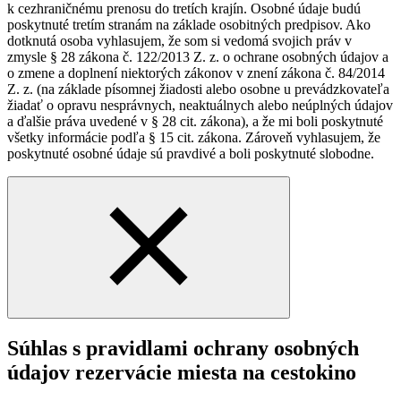
k cezhraničnému prenosu do tretích krajín. Osobné údaje budú
poskytnuté tretím stranám na základe osobitných predpisov. Ako
dotknutá osoba vyhlasujem, že som si vedomá svojich práv v
zmysle § 28 zákona č. 122/2013 Z. z. o ochrane osobných údajov a
o zmene a doplnení niektorých zákonov v znení zákona č. 84/2014
Z. z. (na základe písomnej žiadosti alebo osobne u prevádzkovateľa
žiadať o opravu nesprávnych, neaktuálnych alebo neúplných údajov
a ďalšie práva uvedené v § 28 cit. zákona), a že mi boli poskytnuté
všetky informácie podľa § 15 cit. zákona. Zároveň vyhlasujem, že
poskytnuté osobné údaje sú pravdivé a boli poskytnuté slobodne.
Súhlas s pravidlami ochrany osobných
údajov rezervácie miesta na cestokino