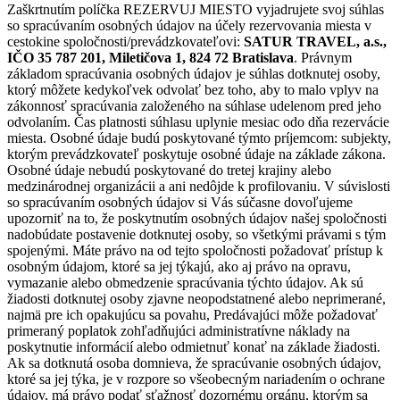
Zaškrtnutím políčka REZERVUJ MIESTO vyjadrujete svoj súhlas
so spracúvaním osobných údajov na účely rezervovania miesta v
cestokine spoločnosti/prevádzkovateľovi:
SATUR TRAVEL, a.s.,
IČO 35 787 201, Miletičova 1, 824 72 Bratislava
. Právnym
základom spracúvania osobných údajov je súhlas dotknutej osoby,
ktorý môžete kedykoľvek odvolať bez toho, aby to malo vplyv na
zákonnosť spracúvania založeného na súhlase udelenom pred jeho
odvolaním. Čas platnosti súhlasu uplynie mesiac odo dňa rezervácie
miesta. Osobné údaje budú poskytované týmto príjemcom: subjekty,
ktorým prevádzkovateľ poskytuje osobné údaje na základe zákona.
Osobné údaje nebudú poskytované do tretej krajiny alebo
medzinárodnej organizácii a ani nedôjde k profilovaniu. V súvislosti
so spracúvaním osobných údajov si Vás súčasne dovoľujeme
upozorniť na to, že poskytnutím osobných údajov našej spoločnosti
nadobúdate postavenie dotknutej osoby, so všetkými právami s tým
spojenými. Máte právo na od tejto spoločnosti požadovať prístup k
osobným údajom, ktoré sa jej týkajú, ako aj právo na opravu,
vymazanie alebo obmedzenie spracúvania týchto údajov. Ak sú
žiadosti dotknutej osoby zjavne neopodstatnené alebo neprimerané,
najmä pre ich opakujúcu sa povahu, Predávajúci môže požadovať
primeraný poplatok zohľadňujúci administratívne náklady na
poskytnutie informácií alebo odmietnuť konať na základe žiadosti.
Ak sa dotknutá osoba domnieva, že spracúvanie osobných údajov,
ktoré sa jej týka, je v rozpore so všeobecným nariadením o ochrane
údajov, má právo podať sťažnosť dozornému orgánu, ktorým sa