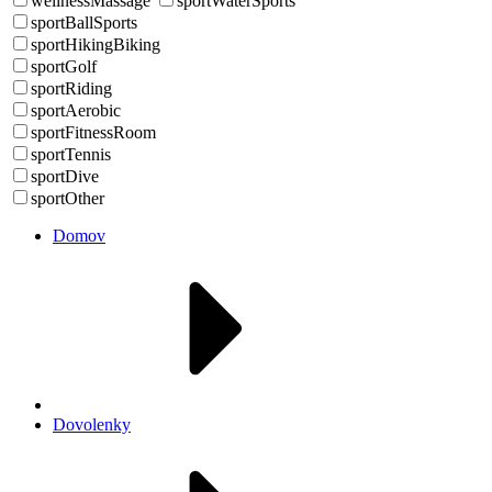
wellnessMassage
sportWaterSports
sportBallSports
sportHikingBiking
sportGolf
sportRiding
sportAerobic
sportFitnessRoom
sportTennis
sportDive
sportOther
Domov
Dovolenky