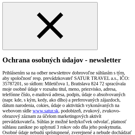
Ochrana osobných údajov - newsletter
Prihlásením sa na odber newslettrov dobrovoľne súhlasím s tým,
aby spoločnosť resp. prevádzkovateľ SATUR TRAVEL a.s., IČO:
35787201, so sídlom: Miletičova 1, Bratislava 824 72 spracúvala
moje osobné údaje v rozsahu titul, meno, priezvisko, adresa,
telefónne číslo, e-mailová adresa, podpis, údaje o absolvovaných
(napr. kde, s kým, kedy, ako dlho) a preferovaných zájazdoch,
dátum narodenia, cokies, údaje o aktivitách vykonávaných na
webovom sídle
www.satur.sk
, podobizeň, zvukový, zvukovo-
obrazový záznam za účelom marketingových aktivít
prevádzkovateľa. Súhlas je možné kedykoľvek odvolať, platnosť
súhlasu zanikne po uplynutí 3 rokov odo dňa jeho poskytnutia.
Osobné údaje nebudú sprístupnené, zverejnené a nebude dochádzať