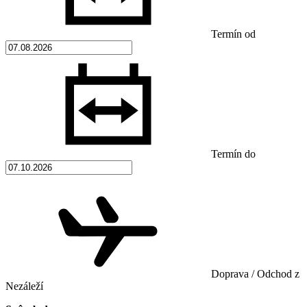
Termín od
Termín do
Doprava / Odchod z
Nezáleží