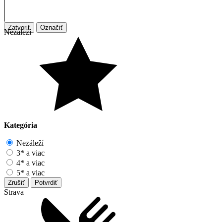
Zatvoriť
Označiť
Nezáleží
Kategória
Nezáleží
3* a viac
4* a viac
5* a viac
Zrušiť
Potvrdiť
Strava