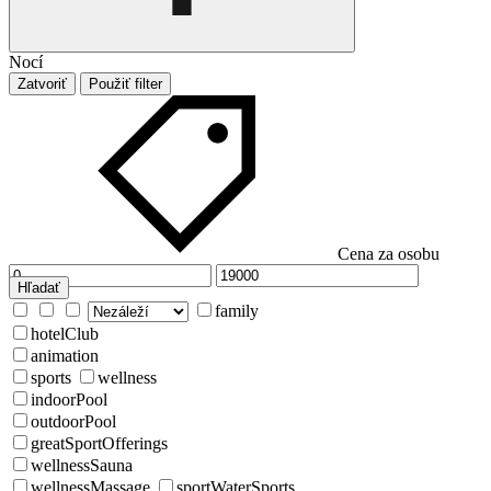
Nocí
Zatvoriť
Použiť filter
Cena za osobu
Hľadať
family
hotelClub
animation
sports
wellness
indoorPool
outdoorPool
greatSportOfferings
wellnessSauna
wellnessMassage
sportWaterSports