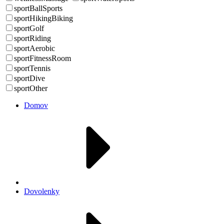
sportBallSports
sportHikingBiking
sportGolf
sportRiding
sportAerobic
sportFitnessRoom
sportTennis
sportDive
sportOther
Domov
Dovolenky