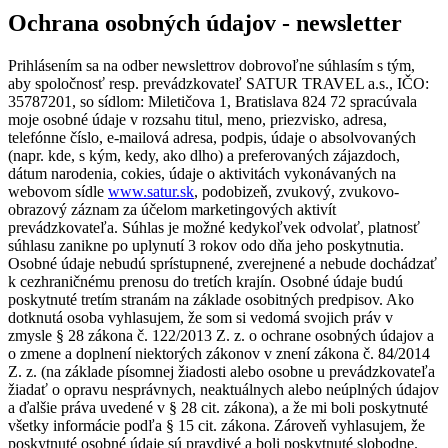
Ochrana osobných údajov - newsletter
Prihlásením sa na odber newslettrov dobrovoľne súhlasím s tým,
aby spoločnosť resp. prevádzkovateľ SATUR TRAVEL a.s., IČO:
35787201, so sídlom: Miletičova 1, Bratislava 824 72 spracúvala
moje osobné údaje v rozsahu titul, meno, priezvisko, adresa,
telefónne číslo, e-mailová adresa, podpis, údaje o absolvovaných
(napr. kde, s kým, kedy, ako dlho) a preferovaných zájazdoch,
dátum narodenia, cokies, údaje o aktivitách vykonávaných na
webovom sídle
www.satur.sk
, podobizeň, zvukový, zvukovo-
obrazový záznam za účelom marketingových aktivít
prevádzkovateľa. Súhlas je možné kedykoľvek odvolať, platnosť
súhlasu zanikne po uplynutí 3 rokov odo dňa jeho poskytnutia.
Osobné údaje nebudú sprístupnené, zverejnené a nebude dochádzať
k cezhraničnému prenosu do tretích krajín. Osobné údaje budú
poskytnuté tretím stranám na základe osobitných predpisov. Ako
dotknutá osoba vyhlasujem, že som si vedomá svojich práv v
zmysle § 28 zákona č. 122/2013 Z. z. o ochrane osobných údajov a
o zmene a doplnení niektorých zákonov v znení zákona č. 84/2014
Z. z. (na základe písomnej žiadosti alebo osobne u prevádzkovateľa
žiadať o opravu nesprávnych, neaktuálnych alebo neúplných údajov
a ďalšie práva uvedené v § 28 cit. zákona), a že mi boli poskytnuté
všetky informácie podľa § 15 cit. zákona. Zároveň vyhlasujem, že
poskytnuté osobné údaje sú pravdivé a boli poskytnuté slobodne.