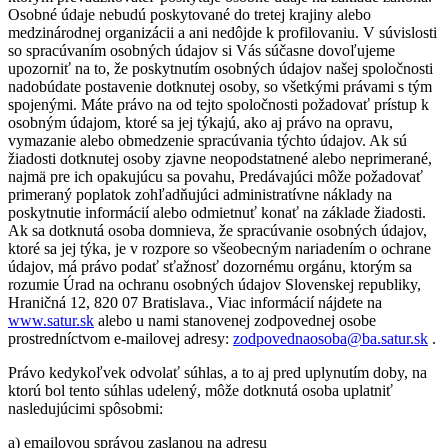
Osobné údaje nebudú poskytované do tretej krajiny alebo
medzinárodnej organizácii a ani nedôjde k profilovaniu. V súvislosti
so spracúvaním osobných údajov si Vás súčasne dovoľujeme
upozorniť na to, že poskytnutím osobných údajov našej spoločnosti
nadobúdate postavenie dotknutej osoby, so všetkými právami s tým
spojenými. Máte právo na od tejto spoločnosti požadovať prístup k
osobným údajom, ktoré sa jej týkajú, ako aj právo na opravu,
vymazanie alebo obmedzenie spracúvania týchto údajov. Ak sú
žiadosti dotknutej osoby zjavne neopodstatnené alebo neprimerané,
najmä pre ich opakujúcu sa povahu, Predávajúci môže požadovať
primeraný poplatok zohľadňujúci administratívne náklady na
poskytnutie informácií alebo odmietnuť konať na základe žiadosti.
Ak sa dotknutá osoba domnieva, že spracúvanie osobných údajov,
ktoré sa jej týka, je v rozpore so všeobecným nariadením o ochrane
údajov, má právo podať sťažnosť dozornému orgánu, ktorým sa
rozumie Úrad na ochranu osobných údajov Slovenskej republiky,
Hraničná 12, 820 07 Bratislava., Viac informácií nájdete na
www.satur.sk
alebo u nami stanovenej zodpovednej osobe
prostredníctvom e-mailovej adresy:
zodpovednaosoba@ba.satur.sk
.
Právo kedykoľvek odvolať súhlas, a to aj pred uplynutím doby, na
ktorú bol tento súhlas udelený, môže dotknutá osoba uplatniť
nasledujúcimi spôsobmi:
a) emailovou správou zaslanou na adresu