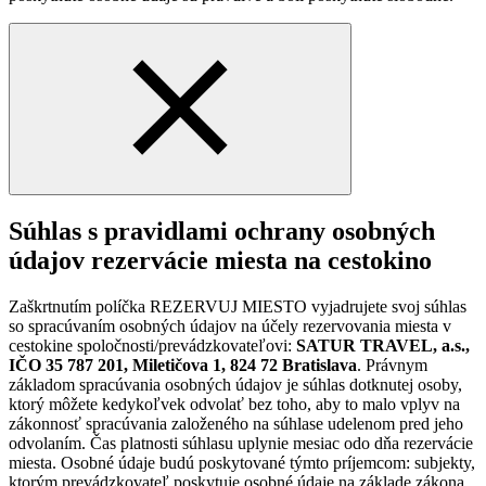
Súhlas s pravidlami ochrany osobných
údajov rezervácie miesta na cestokino
Zaškrtnutím políčka REZERVUJ MIESTO vyjadrujete svoj súhlas
so spracúvaním osobných údajov na účely rezervovania miesta v
cestokine spoločnosti/prevádzkovateľovi:
SATUR TRAVEL, a.s.,
IČO 35 787 201, Miletičova 1, 824 72 Bratislava
. Právnym
základom spracúvania osobných údajov je súhlas dotknutej osoby,
ktorý môžete kedykoľvek odvolať bez toho, aby to malo vplyv na
zákonnosť spracúvania založeného na súhlase udelenom pred jeho
odvolaním. Čas platnosti súhlasu uplynie mesiac odo dňa rezervácie
miesta. Osobné údaje budú poskytované týmto príjemcom: subjekty,
ktorým prevádzkovateľ poskytuje osobné údaje na základe zákona.