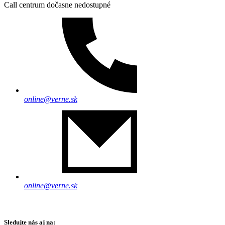
Call centrum dočasne nedostupné
online@verne.sk
online@verne.sk
Sledujte nás aj na: