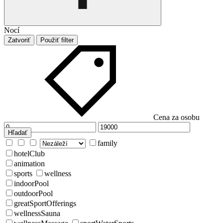
Nocí
Zatvoriť
Použiť filter
Cena za osobu
Hľadať
family
hotelClub
animation
sports
wellness
indoorPool
outdoorPool
greatSportOfferings
wellnessSauna