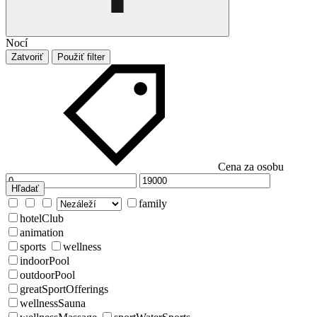
Nocí
Zatvoriť
Použiť filter
Cena za osobu
Hľadať
family
hotelClub
animation
sports
wellness
indoorPool
outdoorPool
greatSportOfferings
wellnessSauna