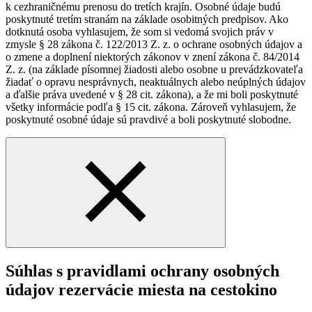
k cezhraničnému prenosu do tretích krajín. Osobné údaje budú
poskytnuté tretím stranám na základe osobitných predpisov. Ako
dotknutá osoba vyhlasujem, že som si vedomá svojich práv v
zmysle § 28 zákona č. 122/2013 Z. z. o ochrane osobných údajov a
o zmene a doplnení niektorých zákonov v znení zákona č. 84/2014
Z. z. (na základe písomnej žiadosti alebo osobne u prevádzkovateľa
žiadať o opravu nesprávnych, neaktuálnych alebo neúplných údajov
a ďalšie práva uvedené v § 28 cit. zákona), a že mi boli poskytnuté
všetky informácie podľa § 15 cit. zákona. Zároveň vyhlasujem, že
poskytnuté osobné údaje sú pravdivé a boli poskytnuté slobodne.
Súhlas s pravidlami ochrany osobných
údajov rezervácie miesta na cestokino