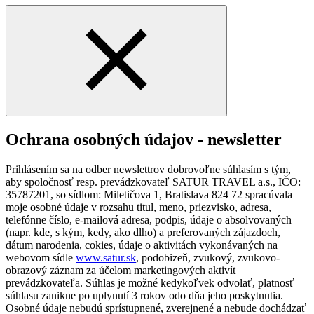
Ochrana osobných údajov - newsletter
Prihlásením sa na odber newslettrov dobrovoľne súhlasím s tým,
aby spoločnosť resp. prevádzkovateľ SATUR TRAVEL a.s., IČO:
35787201, so sídlom: Miletičova 1, Bratislava 824 72 spracúvala
moje osobné údaje v rozsahu titul, meno, priezvisko, adresa,
telefónne číslo, e-mailová adresa, podpis, údaje o absolvovaných
(napr. kde, s kým, kedy, ako dlho) a preferovaných zájazdoch,
dátum narodenia, cokies, údaje o aktivitách vykonávaných na
webovom sídle
www.satur.sk
, podobizeň, zvukový, zvukovo-
obrazový záznam za účelom marketingových aktivít
prevádzkovateľa. Súhlas je možné kedykoľvek odvolať, platnosť
súhlasu zanikne po uplynutí 3 rokov odo dňa jeho poskytnutia.
Osobné údaje nebudú sprístupnené, zverejnené a nebude dochádzať