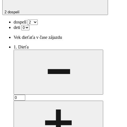
2 dospelí
dospelí
deti
Vek dieťaťa v čase zájazdu
1. Dieťa