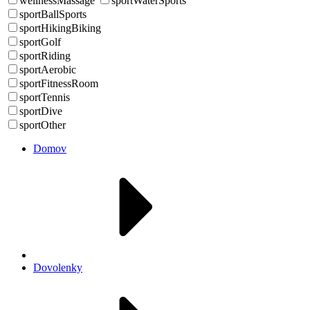
wellnessMassage
sportWaterSports
sportBallSports
sportHikingBiking
sportGolf
sportRiding
sportAerobic
sportFitnessRoom
sportTennis
sportDive
sportOther
Domov
Dovolenky