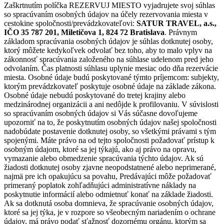
Zaškrtnutím políčka REZERVUJ MIESTO vyjadrujete svoj súhlas
so spracúvaním osobných údajov na účely rezervovania miesta v
cestokine spoločnosti/prevádzkovateľovi:
SATUR TRAVEL, a.s.,
IČO 35 787 201, Miletičova 1, 824 72 Bratislava
. Právnym
základom spracúvania osobných údajov je súhlas dotknutej osoby,
ktorý môžete kedykoľvek odvolať bez toho, aby to malo vplyv na
zákonnosť spracúvania založeného na súhlase udelenom pred jeho
odvolaním. Čas platnosti súhlasu uplynie mesiac odo dňa rezervácie
miesta. Osobné údaje budú poskytované týmto príjemcom: subjekty,
ktorým prevádzkovateľ poskytuje osobné údaje na základe zákona.
Osobné údaje nebudú poskytované do tretej krajiny alebo
medzinárodnej organizácii a ani nedôjde k profilovaniu. V súvislosti
so spracúvaním osobných údajov si Vás súčasne dovoľujeme
upozorniť na to, že poskytnutím osobných údajov našej spoločnosti
nadobúdate postavenie dotknutej osoby, so všetkými právami s tým
spojenými. Máte právo na od tejto spoločnosti požadovať prístup k
osobným údajom, ktoré sa jej týkajú, ako aj právo na opravu,
vymazanie alebo obmedzenie spracúvania týchto údajov. Ak sú
žiadosti dotknutej osoby zjavne neopodstatnené alebo neprimerané,
najmä pre ich opakujúcu sa povahu, Predávajúci môže požadovať
primeraný poplatok zohľadňujúci administratívne náklady na
poskytnutie informácií alebo odmietnuť konať na základe žiadosti.
Ak sa dotknutá osoba domnieva, že spracúvanie osobných údajov,
ktoré sa jej týka, je v rozpore so všeobecným nariadením o ochrane
údajov, má právo podať sťažnosť dozornému orgánu, ktorým sa