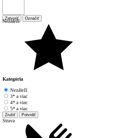
Zatvoriť
Označiť
Nezáleží
Kategória
Nezáleží
3* a viac
4* a viac
5* a viac
Zrušiť
Potvrdiť
Strava