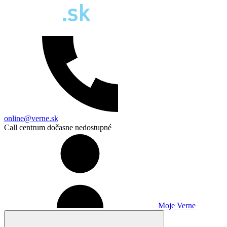
online@verne.sk
Call centrum dočasne nedostupné
Moje Verne