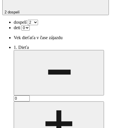
2 dospelí
dospelí
deti
Vek dieťaťa v čase zájazdu
1. Dieťa